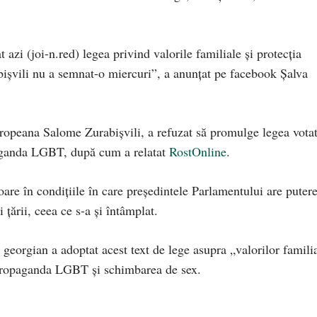
azi (joi-n.red) legea privind valorile familiale şi protecţia
işvili nu a semnat-o miercuri”, a anunţat pe facebook Şalva
ropeana Salome Zurabişvili, a refuzat să promulge legea vota
paganda LGBT, după cum a relatat
RostOnline
.
goare în condiţiile în care preşedintele Parlamentului are puter
 ţării, ceea ce s-a și întâmplat.
eorgian a adoptat acest text de lege asupra „valorilor famili
e propaganda LGBT și schimbarea de sex.