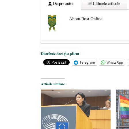
Despre autor
Ultimele articole
About Rost Online
Dezvăluiri cutremurătoare despre 
Distribuie dacă ți-a plăcut
Statul care servește Națiunea
- 21 
Telegram
WhatsApp
Legea Vexler produce efecte. Bustu
Articole similare