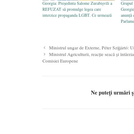
Georgia: Președinta Salome Zurabişvili a
Grupul 
REFUZAT să promulge legea care
Georgie
interzice propaganda LGBT. Ce urmează
anunță 
Parlam
Ministrul ungar de Externe, Péter Szijjártó: U
Ministrul Agriculturii, reacție seacă și întârz
Comisiei Europene
Ne puteți urmări 