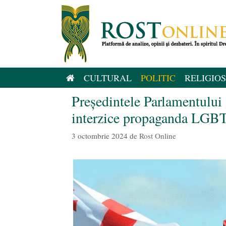
Sari
la
conținut
CULTURAL
POLITIC
RELIGIOS
Președintele Parlamentul
interzice propaganda LGBT, 
3 octombrie 2024
de
Rost Online