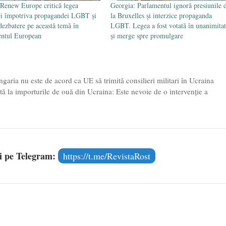
Renew Europe critică legea
Georgia: Parlamentul ignoră presiunile 
i împotriva propagandei LGBT și
la Bruxelles și interzice propaganda
dezbatere pe această temă în
LGBT. Legea a fost votată în unanimitat
entul European
și merge spre promulgare
ngaria nu este de acord ca UE să trimită consilieri militari în Ucraina
iată la importurile de ouă din Ucraina: Este nevoie de o intervenţie a
și pe Telegram:
https://t.me/RevistaRost