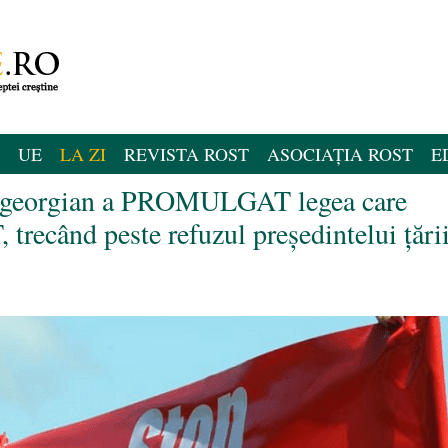
UE
LA ZI
REVISTA ROST
ASOCIAȚIA ROST
E
ui georgian a PROMULGAT legea care
trecând peste refuzul președintelui țări