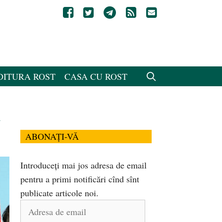
DITURA ROST
CASA CU ROST
i
ABONAȚI-VĂ
Introduceți mai jos adresa de email
pentru a primi notificări cînd sînt
publicate articole noi.
Adresa
de