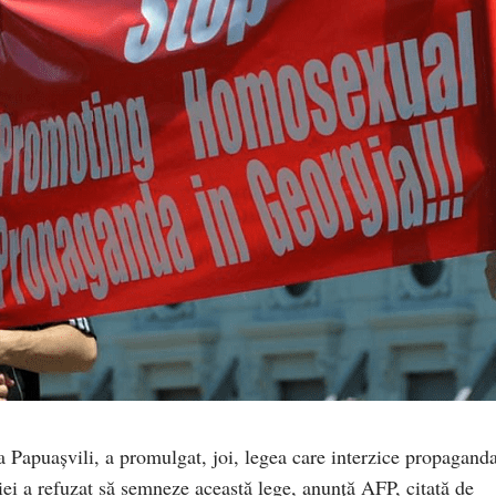
 Papuaşvili, a promulgat, joi, legea care interzice propagand
ei a refuzat să semneze această lege, anunță AFP, citată de