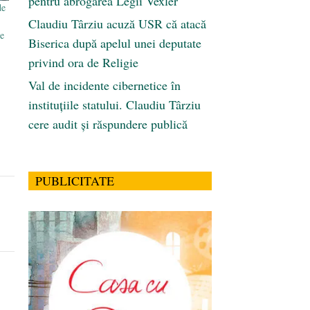
pentru abrogarea Legii Vexler
de
Claudiu Târziu acuză USR că atacă
e
Biserica după apelul unei deputate
privind ora de Religie
Val de incidente cibernetice în
instituțiile statului. Claudiu Târziu
cere audit și răspundere publică
PUBLICITATE