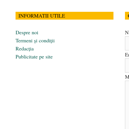
INFORMATII UTILE
Despre noi
N
Termeni și condiții
Redacția
E
Publicitate pe site
M