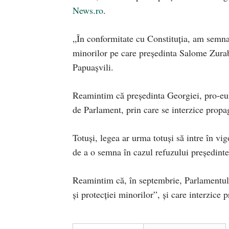
News.ro
.
„În conformitate cu Constituţia, am semnat 
minorilor pe care preşedinta Salome Zurab
Papuaşvili.
Reamintim că președinta Georgiei, pro-eu
de Parlament, prin care se interzice pro
Totuși, legea ar urma totuşi să intre în vi
de a o semna în cazul refuzului preşedintei
Reamintim că, în septembrie, Parlamentul g
şi protecţiei minorilor”, și care interzic