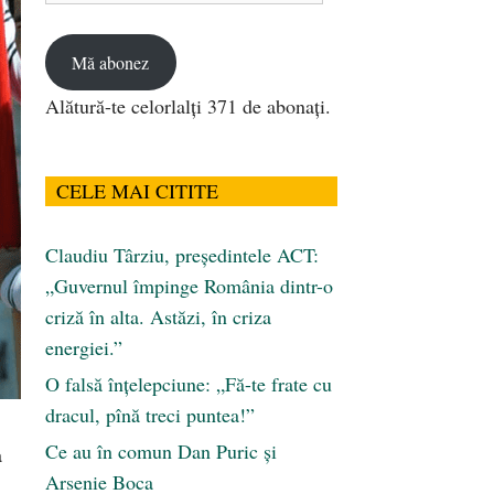
email
Mă abonez
Alătură-te celorlalți 371 de abonați.
CELE MAI CITITE
Claudiu Târziu, președintele ACT:
„Guvernul împinge România dintr-o
criză în alta. Astăzi, în criza
energiei.”
O falsă înțelepciune: „Fă-te frate cu
dracul, pînă treci puntea!”
Ce au în comun Dan Puric şi
a
Arsenie Boca