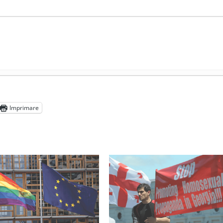
președintele Ucrainei, Volodymyr Zelensky
- 13 mai 2026
aprilie 2026
Imprimare
l poetului Octavian Goga, înlăturat din Iași
- 16 aprilie 2026