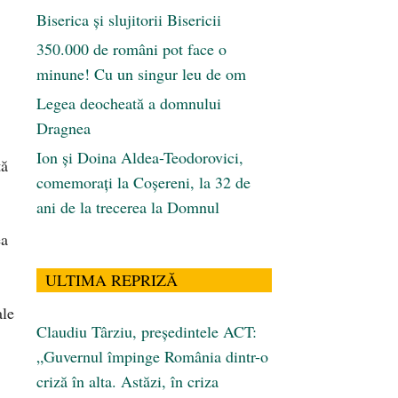
Biserica și slujitorii Bisericii
350.000 de români pot face o
minune! Cu un singur leu de om
Legea deocheată a domnului
Dragnea
Ion și Doina Aldea-Teodorovici,
tă
comemorați la Coșereni, la 32 de
ani de la trecerea la Domnul
ea
ULTIMA REPRIZĂ
ale
Claudiu Târziu, președintele ACT:
„Guvernul împinge România dintr-o
criză în alta. Astăzi, în criza