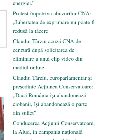
energiei.”
Protest împotriva abuzurilor CNA:
„Libertatea de exprimare nu poate fi
redusă la tăcere
Claudiu Târziu acuză CNA de
cenzură după solicitarea de
eliminare a unui clip video din
mediul online
Claudiu Târziu, europarlamentar și
președinte Acțiunea Conservatoare:
„Dacă România își abandonează
ciobanii, își abandonează o parte
din suflet”
Conducerea Acțiunii Conservatoare,
la Aiud, în campania națională