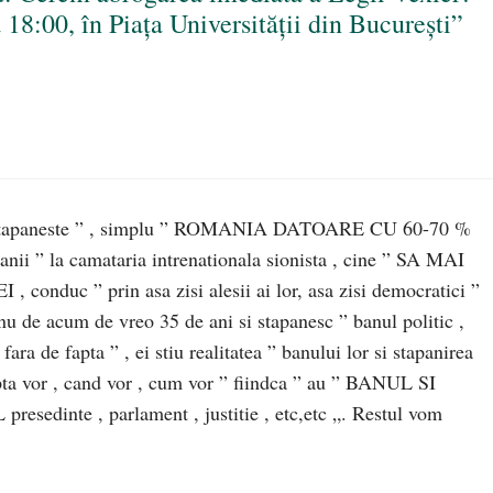
a 18:00, în Piața Universității din București”
 si stapaneste ” , simplu ” ROMANIA DATOARE CU 60-70 %
anii ” la camataria intrenationala sionista , cine ” SA MAI
duc ” prin asa zisi alesii ai lor, asa zisi democratici ”
, nu de acum de vreo 35 de ani si stapanesc ” banul politic ,
ara de fapta ” , ei stiu realitatea ” banului lor si stapanirea
 fapta vor , cand vor , cum vor ” fiindca ” au ” BANUL SI
inte , parlament , justitie , etc,etc „. Restul vom