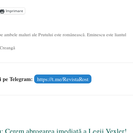
aprilie 2026
Imprimare
l poetului Octavian Goga, înlăturat din Iași
- 16 aprilie 2026
 ambele maluri ale Prutului este românească. Eminescu este liantul
n Creangă
și pe Telegram:
https://t.me/RevistaRost
u: Cerem abrogarea imediată a Legii Vexler!