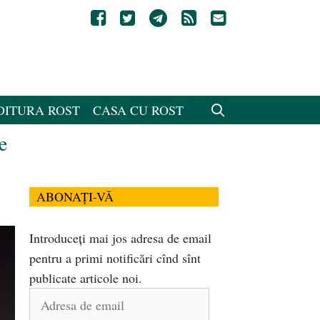
DITURA ROST
CASA CU ROST
e
ABONAȚI-VĂ
Introduceți mai jos adresa de email
pentru a primi notificări cînd sînt
publicate articole noi.
Adresa
de