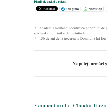
Distribuie dacă ți-a plăcut
Statul care servește Națiunea
- 21 
Telegram
WhatsApp
Legea Vexler produce efecte. Bustu
Academia Română: Identitatea poporului de pe
spiritual al românilor de pretutindeni
136 de ani de la trecerea la Domnul a lui Io
Ne puteți urmări 
3 comentarii la „Claudiu Târzi