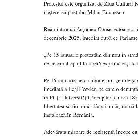
Protestul este organizat de Ziua Culturii N
naștererea poetului Mihai Eminescu.
Reamintim că Acțiunea Conservatoare a 
decembrie 2025, imediat după ce Parlament
„Pe 15 ianuarie protestăm din nou în strad
ne cerem dreptul la liberă exprimare și la 
Pe 15 ianuarie ne apărăm eroii, geniile și
imediată a Legii Vexler, pe care o denunță
în Piața Universității, începând cu ora 18:
libertatea să fim umăr lângă umăr, inimă 
instalează în România.
Adevărata mișcare de rezistență începe cu 