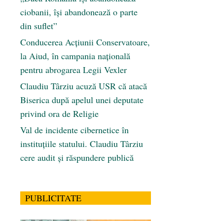
ciobanii, își abandonează o parte
din suflet”
Conducerea Acțiunii Conservatoare,
la Aiud, în campania națională
pentru abrogarea Legii Vexler
Claudiu Târziu acuză USR că atacă
Biserica după apelul unei deputate
privind ora de Religie
Val de incidente cibernetice în
instituțiile statului. Claudiu Târziu
cere audit și răspundere publică
PUBLICITATE