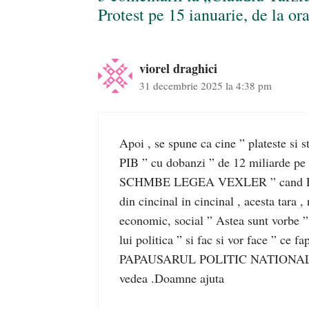
Protest pe 15 ianuarie, de la or
viorel draghici
31 decembrie 2025 la 4:38 pm
Apoi , se spune ca cine ” plateste
PIB ” cu dobanzi ” de 12 miliarde pe 
SCHMBE LEGEA VEXLER ” cand EI , con
din cincinal in cincinal , acesta tara 
economic, social ” Astea sunt vorbe ” f
lui politica ” si fac si vor face ” ce
PAPAUSARUL POLITIC NATIONAL presed
vedea .Doamne ajuta