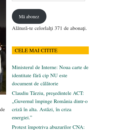
email
Mă abonez
Alătură-te celorlalți 371 de abonați.
CELE MAI CITITE
Ministerul de Interne: Noua carte de
identitate fără cip NU este
document de călătorie
Claudiu Târziu, președintele ACT:
„Guvernul împinge România dintr-o
 de
criză în alta. Astăzi, în criza
energiei.”
Protest împotriva abuzurilor CNA: