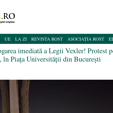
UE
LA ZI
REVISTA ROST
ASOCIAȚIA ROST
E
garea imediată a Legii Vexler! Protest p
, în Piața Universității din București