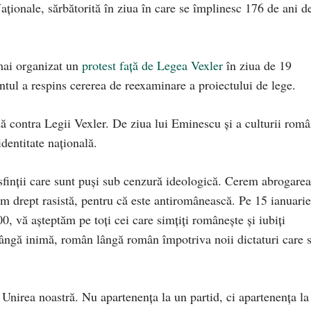
aționale, sărbătorită în ziua în care se împlinesc 176 de ani de
mai organizat un
protest față de Legea Vexler
în ziua de 19
ul a respins cererea de reexaminare a proiectului de lege.
ă contra Legii Vexler. De ziua lui Eminescu și a culturii rom
identitate națională.
 sfinții care sunt puși sub cenzură ideologică. Cerem abrogarea
m drept rasistă, pentru că este antiromânească. Pe 15 ianuarie
00, vă așteptăm pe toți cei care simțiți românește și iubiți
lângă inimă, român lângă român împotriva noii dictaturi care 
Unirea noastră. Nu apartenența la un partid, ci apartenența la