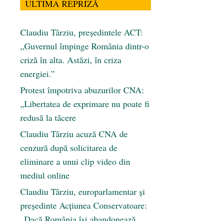
ULTIMA REPRIZĂ
Claudiu Târziu, președintele ACT:
„Guvernul împinge România dintr-o
criză în alta. Astăzi, în criza
energiei.”
Protest împotriva abuzurilor CNA:
„Libertatea de exprimare nu poate fi
redusă la tăcere
Claudiu Târziu acuză CNA de
cenzură după solicitarea de
eliminare a unui clip video din
mediul online
Claudiu Târziu, europarlamentar și
președinte Acțiunea Conservatoare:
„Dacă România își abandonează