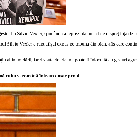
ul lui Silviu Vexler, spunând că reprezintă un act de dispreț față de p
l Silviu Vexler a rupt afișul expus pe tribuna din plen, afiș care conți
iu al intimidării, iar disputa de idei nu poate fi înlocuită cu gesturi a
mă cultura română într-un dosar penal!