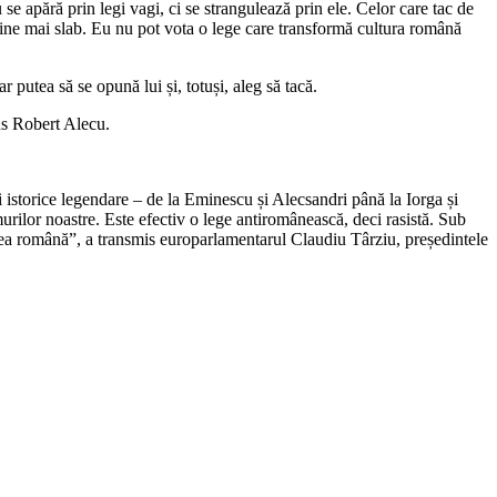
 se apără prin legi vagi, ci se strangulează prin ele. Celor care tac de
evine mai slab. Eu nu pot vota o lege care transformă cultura română
r putea să se opună lui și, totuși, aleg să tacă.
us Robert Alecu.
și istorice legendare – de la Eminescu și Alecsandri până la Iorga și
rilor noastre. Este efectiv o lege antiromânească, deci rasistă. Sub
nea română”, a transmis europarlamentarul Claudiu Târziu, președintele