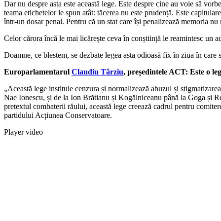
Dar nu despre asta este această lege. Este despre cine au voie să vorbeas
teama etichetelor le spun atât: tăcerea nu este prudență. Este capitula
într-un dosar penal. Pentru că un stat care își penalizează memoria nu m
Celor cărora încă le mai licărește ceva în conștiință le reamintesc un ade
Doamne, ce blestem, se dezbate legea asta odioasă fix în ziua în care 
Europarlamentarul
Claudiu Târziu
, președintele ACT: Este o l
⁠„Această lege instituie cenzura și normalizează abuzul și stigmatizarea.
Nae Ionescu, și de la Ion Brătianu și Kogălniceanu până la Goga și Reg
pretextul combaterii răului, această lege creează cadrul pentru comit
partidului Acțiunea Conservatoare.
Player video