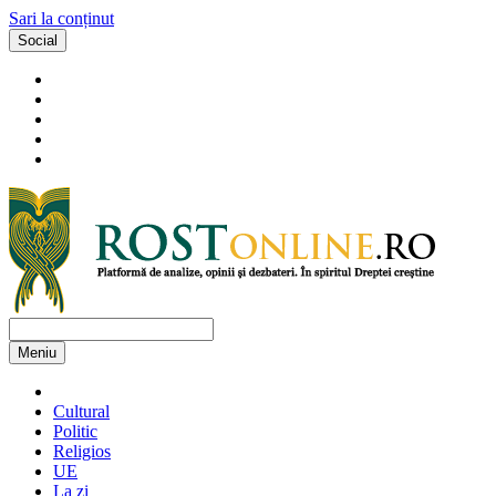
Sari la conținut
Social
Meniu
Cultural
Politic
Religios
UE
La zi