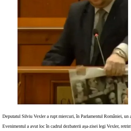
Deputatul Silviu Vexler a rupt miercuri, în Parlamentul României, un a
Evenimentul a avut loc în cadrul dezbaterii așa-zisei legi Vexler, retri