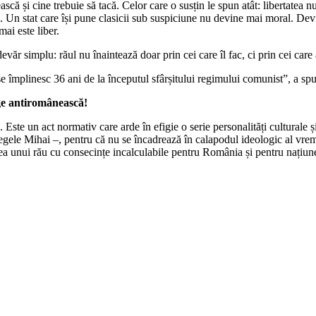
că și cine trebuie să tacă. Celor care o susțin le spun atât: libertatea nu
re. Un stat care își pune clasicii sub suspiciune nu devine mai moral. D
ai este liber.
văr simplu: răul nu înaintează doar prin cei care îl fac, ci prin cei care a
se împlinesc 36 ani de la începutul sfârșitului regimului comunist”, a sp
ege antiromânească!
 Este un act normativ care arde în efigie o serie personalități culturale 
ele Mihai –, pentru că nu se încadrează în calapodul ideologic al vremu
erea unui rău cu consecințe incalculabile pentru România și pentru națiu