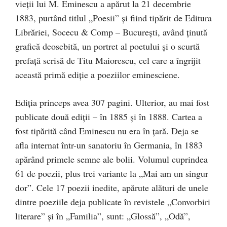
vieţii lui M. Eminescu a apărut la 21 decembrie
1883, purtând titlul „Poesii” şi fiind tipărit de Editura
Librăriei, Socecu & Comp – Bucureşti, având ţinută
grafică deosebită, un portret al poetului şi o scurtă
prefaţă scrisă de Titu Maiorescu, cel care a îngrijit
această primă ediţie a poeziilor eminesciene.
Ediţia princeps avea 307 pagini. Ulterior, au mai fost
publicate două ediţii – în 1885 şi în 1888. Cartea a
fost tipărită când Eminescu nu era în ţară. Deja se
afla internat într-un sanatoriu în Germania, în 1883
apărând primele semne ale bolii. Volumul cuprindea
61 de poezii, plus trei variante la „Mai am un singur
dor”. Cele 17 poezii inedite, apărute alături de unele
dintre poeziile deja publicate în revistele „Convorbiri
literare” şi în „Familia”, sunt: „Glossă”, „Odă”,