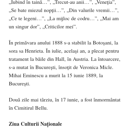
„Iubind în taină…”, „Trecut-au anii…”, „Veneţia”,
„Se bate miezul nopţii…”, „Din valurile vremii…”,
„Ce te legeni…”, „La mijloc de codru…”, „Mai am
un singur dor”, „Criticilor mei”.
În primăvara anului 1888 s-a stabilit la Botoşani, la
sora sa Henrieta. În iulie, acelaşi an, a plecat pentru
tratament la băile din Hall, în Austria. La întoarcere,
s-a mutat în Bucureşti, însoţit de Veronica Micle.
Mihai Eminescu a murit la 15 iunie 1889, la
Bucureşti.
Două zile mai târziu, în 17 iunie, a fost înmormântat
în Cimitirul Bellu.
Ziua Culturii Naționale