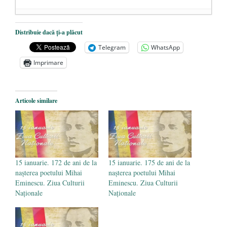
Dezvăluiri cutremurătoare despre
Distribuie dacă ți-a plăcut
președintele Ucrainei, Volodymyr
Telegram
WhatsApp
Zelensky
- 13 mai 2026
Imprimare
Statul care servește Națiunea
- 21 aprilie
2026
Legea Vexler produce efecte. Bustul
Articole similare
poetului Octavian Goga, înlăturat din Iași
- 16 aprilie 2026
15 ianuarie. 172 de ani de la
15 ianuarie. 175 de ani de la
nașterea poetului Mihai
nașterea poetului Mihai
Eminescu. Ziua Culturii
Eminescu. Ziua Culturii
Naționale
Naționale