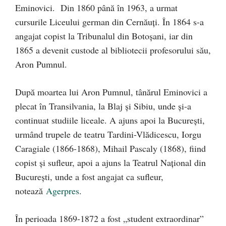
Eminovici. Din 1860 până în 1963, a urmat
cursurile Liceului german din Cernăuţi. În 1864 s-a
angajat copist la Tribunalul din Botoşani, iar din
1865 a devenit custode al bibliotecii profesorului său,
Aron Pumnul.
După moartea lui Aron Pumnul, tânărul Eminovici a
plecat în Transilvania, la Blaj şi Sibiu, unde şi-a
continuat studiile liceale. A ajuns apoi la Bucureşti,
urmând trupele de teatru Tardini-Vlădicescu, Iorgu
Caragiale (1866-1868), Mihail Pascaly (1868), fiind
copist şi sufleur, apoi a ajuns la Teatrul Naţional din
Bucureşti, unde a fost angajat ca sufleur,
notează
Agerpres
.
În perioada 1869-1872 a fost „student extraordinar”