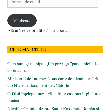
de
email
Mă abonez
Alătură-te celorlalți 371 de abonați.
CELE MAI CITITE
Cum sunteți manipulați în privința ”pandemiei” de
coronavirus
Ministerul de Interne: Noua carte de identitate fără
cip NU este document de călătorie
O falsă înțelepciune: „Fă-te frate cu dracul, pînă treci
puntea!”
Nichifor Crainic, despre Statul Etnocratic Român şi