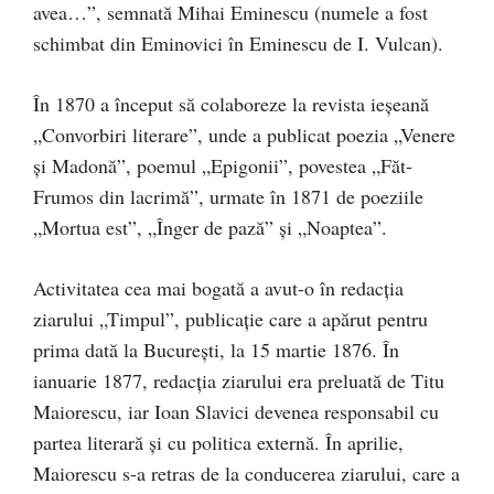
avea…”, semnată Mihai Eminescu (numele a fost
schimbat din Eminovici în Eminescu de I. Vulcan).
În 1870 a început să colaboreze la revista ieşeană
„Convorbiri literare”, unde a publicat poezia „Venere
şi Madonă”, poemul „Epigonii”, povestea „Făt-
Frumos din lacrimă”, urmate în 1871 de poeziile
„Mortua est”, „Înger de pază” şi „Noaptea”.
Activitatea cea mai bogată a avut-o în redacţia
ziarului „Timpul”, publicaţie care a apărut pentru
prima dată la Bucureşti, la 15 martie 1876. În
ianuarie 1877, redacţia ziarului era preluată de Titu
Maiorescu, iar Ioan Slavici devenea responsabil cu
partea literară şi cu politica externă. În aprilie,
Maiorescu s-a retras de la conducerea ziarului, care a