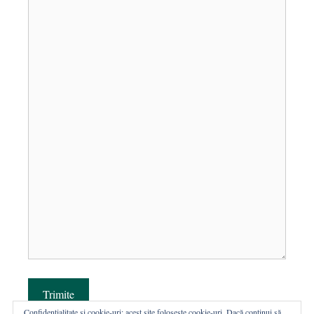
Trimite
Confidențialitate și cookie-uri: acest site folosește cookie-uri. Dacă continui să