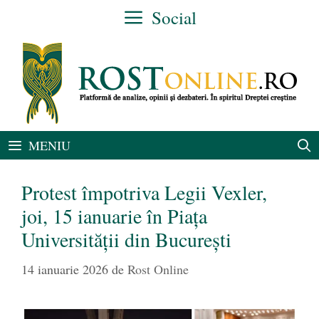
Sari
Social
la
conținut
MENIU
Protest împotriva Legii Vexler,
joi, 15 ianuarie în Piața
Universității din București
14 ianuarie 2026
de
Rost Online