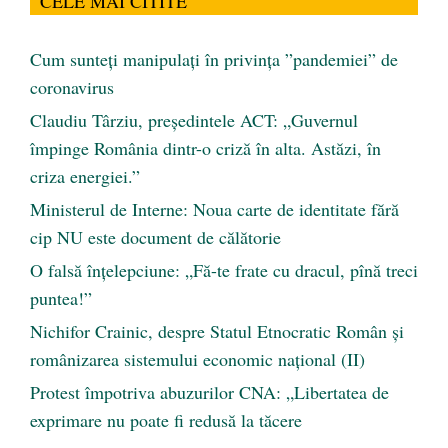
CELE MAI CITITE
Cum sunteți manipulați în privința ”pandemiei” de
coronavirus
Claudiu Târziu, președintele ACT: „Guvernul
împinge România dintr-o criză în alta. Astăzi, în
criza energiei.”
Ministerul de Interne: Noua carte de identitate fără
cip NU este document de călătorie
O falsă înțelepciune: „Fă-te frate cu dracul, pînă treci
puntea!”
Nichifor Crainic, despre Statul Etnocratic Român şi
românizarea sistemului economic naţional (II)
Protest împotriva abuzurilor CNA: „Libertatea de
exprimare nu poate fi redusă la tăcere