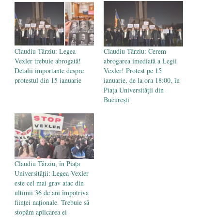
poetului Octavian Goga, înlăturat din Iași
- 16 aprilie 2026
Claudiu Târziu: Legea
Claudiu Târziu: Cerem
Vexler trebuie abrogată!
abrogarea imediată a Legii
Detalii importante despre
Vexler! Protest pe 15
protestul din 15 ianuarie
ianuarie, de la ora 18:00, în
Piața Universității din
București
Claudiu Târziu, în Piața
Universității: Legea Vexler
este cel mai grav atac din
ultimii 36 de ani împotriva
ființei naționale. Trebuie să
stopăm aplicarea ei