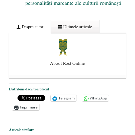
personalități marcante ale culturii românești
Despre autor
Ultimele articole
About Rost Online
Dezvăluiri cutremurătoare despre
Distribuie dacă ți-a plăcut
președintele Ucrainei, Volodymyr
Telegram
WhatsApp
Zelensky
- 13 mai 2026
Imprimare
Statul care servește Națiunea
- 21 aprilie
2026
Legea Vexler produce efecte. Bustul
Articole similare