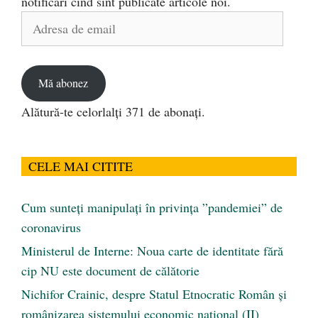
notificări cînd sînt publicate articole noi.
Adresa
de
email
Mă abonez
Alătură-te celorlalți 371 de abonați.
CELE MAI CITITE
Cum sunteți manipulați în privința ”pandemiei” de
coronavirus
Ministerul de Interne: Noua carte de identitate fără
cip NU este document de călătorie
Nichifor Crainic, despre Statul Etnocratic Român şi
românizarea sistemului economic naţional (II)