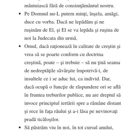
mântuiască fără de consimțământul nostru.
Pe Domnul nu-L putem minți, înșela, amăgi,
duce cu vorba. Dacă ne lepădăm și ne
rușinăm de El, și El se va lepăda și rușina de
noi la Judecata din urmă.
Omul, dacă raționează în calitate de creștin și
vrea să se poarte conform cu doctrina
creștină, poate ‒ și trebuie ‒ să nu țină seama
de nedreptățile săvârșite împotrivă-i, de
insultele ce i se aduc lui, ca individ. Dar,
dacă ocupă o funcție de răspundere ori se află
în fruntea treburilor publice, nu are dreptul să
invoce principiul iertării spre a rămâne distant
și rece în fața răului și a-i lăsa pe nevinovați
pradă ticăloșilor.
Să păstrăm viu în noi, în tot cursul anului,