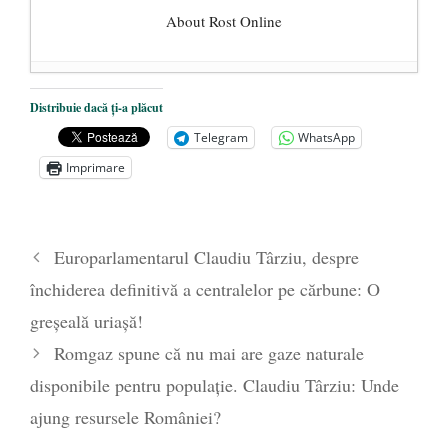
About Rost Online
Dezvăluiri cutremurătoare despre
Distribuie dacă ți-a plăcut
președintele Ucrainei, Volodymyr
Telegram
WhatsApp
Zelensky
- 13 mai 2026
Imprimare
Statul care servește Națiunea
- 21 aprilie
2026
Legea Vexler produce efecte. Bustul
Europarlamentarul Claudiu Târziu, despre
poetului Octavian Goga, înlăturat din Iași
închiderea definitivă a centralelor pe cărbune: O
- 16 aprilie 2026
greșeală uriașă!
Romgaz spune că nu mai are gaze naturale
disponibile pentru populație. Claudiu Târziu: Unde
ajung resursele României?