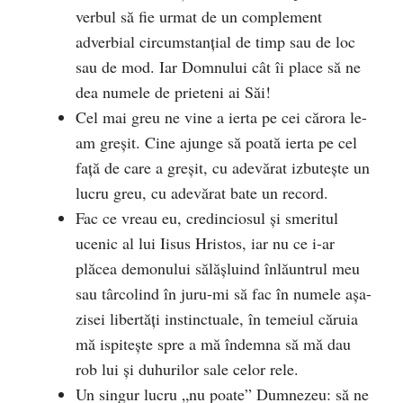
verbul să fie urmat de un complement
adverbial circumstanțial de timp sau de loc
sau de mod. Iar Domnului cât îi place să ne
dea numele de prieteni ai Săi!
Cel mai greu ne vine a ierta pe cei cărora le-
am greșit. Cine ajunge să poată ierta pe cel
față de care a greșit, cu adevărat izbutește un
lucru greu, cu adevărat bate un record.
Fac ce vreau eu, credinciosul și smeritul
ucenic al lui Iisus Hristos, iar nu ce i-ar
plăcea demonului sălășluind înlăuntrul meu
sau târcolind în juru-mi să fac în numele așa-
zisei libertăți instinctuale, în temeiul căruia
mă ispitește spre a mă îndemna să mă dau
rob lui și duhurilor sale celor rele.
Un singur lucru „nu poate” Dumnezeu: să ne