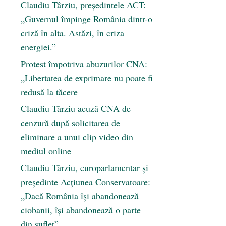
Claudiu Târziu, președintele ACT:
„Guvernul împinge România dintr-o
criză în alta. Astăzi, în criza
energiei.”
Protest împotriva abuzurilor CNA:
„Libertatea de exprimare nu poate fi
redusă la tăcere
Claudiu Târziu acuză CNA de
cenzură după solicitarea de
eliminare a unui clip video din
mediul online
Claudiu Târziu, europarlamentar și
președinte Acțiunea Conservatoare:
„Dacă România își abandonează
ciobanii, își abandonează o parte
din suflet”