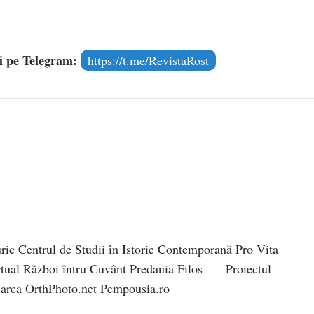
și pe Telegram:
https://t.me/RevistaRost
ic Centrul de Studii în Istorie Contemporană Pro Vita
irtual Război întru Cuvânt Predania Filos Proiectul
 Barca OrthPhoto.net Pempousia.ro