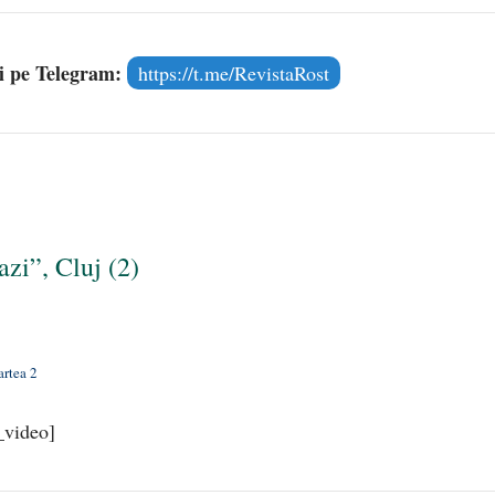
și pe Telegram:
https://t.me/RevistaRost
zi”, Cluj (2)
artea 2
_video]