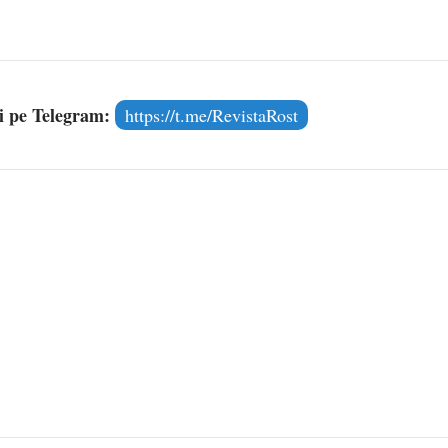
și pe Telegram:
https://t.me/RevistaRost