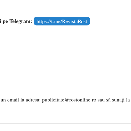
și pe Telegram:
https://t.me/RevistaRost
 un email la adresa:
publicitate@rostonline.ro
sau să sunați la