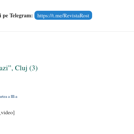
și pe Telegram:
https://t.me/RevistaRost
zi”, Cluj (3)
tea a III-a
_video]