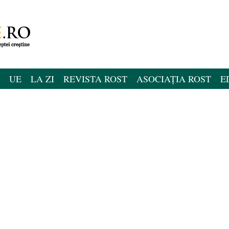
UE
LA ZI
REVISTA ROST
ASOCIAȚIA ROST
E