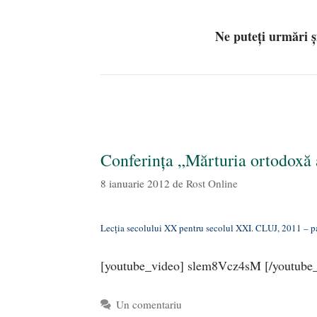
Ne puteți urmări 
Conferința „Mărturia ortodoxă a
8 ianuarie 2012
de
Rost Online
Lecția secolului XX pentru secolul XXI. CLUJ, 2011 – par
[youtube_video] slem8Vcz4sM [/youtube
Un comentariu