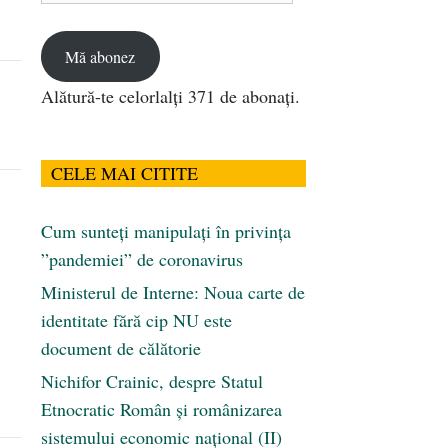
email
Mă abonez
Alătură-te celorlalți 371 de abonați.
CELE MAI CITITE
Cum sunteți manipulați în privința
”pandemiei” de coronavirus
Ministerul de Interne: Noua carte de
identitate fără cip NU este
document de călătorie
Nichifor Crainic, despre Statul
Etnocratic Român şi românizarea
sistemului economic naţional (II)