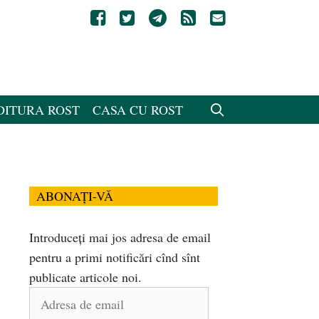
DITURA ROST
CASA CU ROST
ABONAȚI-VĂ
Introduceți mai jos adresa de email
pentru a primi notificări cînd sînt
publicate articole noi.
Adresa
de