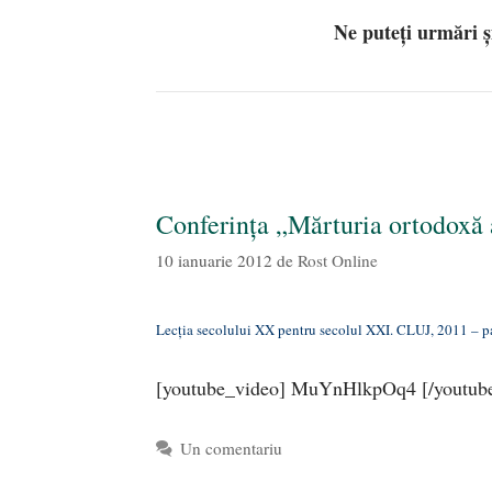
Ne puteți urmări 
Conferința „Mărturia ortodoxă a
10 ianuarie 2012
de
Rost Online
Lecția secolului XX pentru secolul XXI. CLUJ, 2011 – p
[youtube_video] MuYnHlkpOq4 [/youtub
Un comentariu