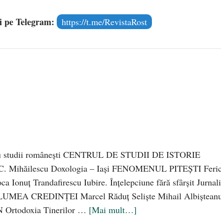
și pe Telegram:
https://t.me/RevistaRost
entru studii românești CENTRUL DE STUDII DE ISTORIE
Mihăilescu Doxologia – Iași FENOMENUL PITEȘTI Ferici
a Ionuţ Trandafirescu Iubire. Înţelepciune fără sfârşit Jurnali
EA CREDINȚEI Marcel Răduţ Selişte Mihail Albiştean
Ortodoxia Tinerilor …
[Mai mult…]