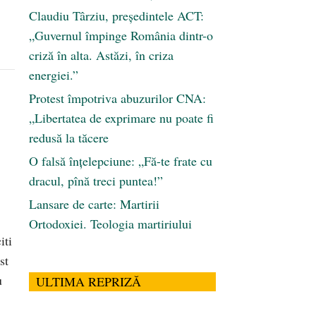
Claudiu Târziu, președintele ACT:
„Guvernul împinge România dintr-o
criză în alta. Astăzi, în criza
energiei.”
Protest împotriva abuzurilor CNA:
„Libertatea de exprimare nu poate fi
redusă la tăcere
O falsă înțelepciune: „Fă-te frate cu
dracul, pînă treci puntea!”
Lansare de carte: Martirii
Ortodoxiei. Teologia martiriului
ti
st
u
ULTIMA REPRIZĂ