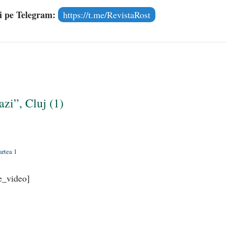
și pe Telegram:
https://t.me/RevistaRost
zi”, Cluj (1)
artea 1
e_video]