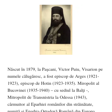
Născut în 1879, la Paşcani, Victor Puiu, Visarion pe
numele călugăresc, a fost episcop de Arges (1921-
1923), episcop de Hotin (1923-1935). Miropolit al
Bucovinei (1935-1940) – cu sediul la Balţi -,
Mitropolit de Transnistria la Odessa (1943),
cârmuitor al Eparhiei românilor din străinătate,
numită şi Eparhia Ortodoxă Română din Europa