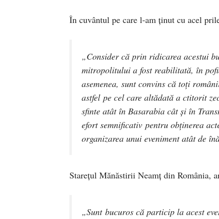
În cuvântul pe care l-am ţinut cu acel pril
„
Consider că prin ridicarea acestui bu
mitropolitului a fost reabilitată, în p
asemenea, sunt convins că toţi român
astfel pe cel care altădată a ctitorit ze
sfinte atât în Basarabia cât şi în Tra
efort semnificativ pentru obţinerea act
organizarea unui eveniment atât de înăl
Stareţul Mănăstirii Neamţ din România, ar
„
Sunt bucuros că particip la acest even