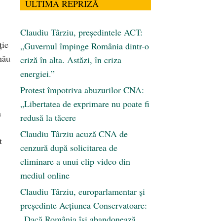
ULTIMA REPRIZĂ
Claudiu Târziu, președintele ACT:
ţie
„Guvernul împinge România dintr-o
nău
criză în alta. Astăzi, în criza
energiei.”
Protest împotriva abuzurilor CNA:
„Libertatea de exprimare nu poate fi
a
redusă la tăcere
Claudiu Târziu acuză CNA de
t
cenzură după solicitarea de
eliminare a unui clip video din
mediul online
Claudiu Târziu, europarlamentar și
președinte Acțiunea Conservatoare:
„Dacă România își abandonează