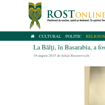
Sari
la
conținut
CULTURAL
POLITIC
RELIGIOS
La Bălţi, în Basarabia, a fo
19 august 2015
de
Iulian Rusanovschi