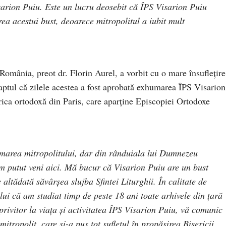
arion Puiu. Este un lucru deosebit că ÎPS Visarion Puiu
rea acestui bust, deoarece mitropolitul a iubit mult
România, preot dr. Florin Aurel, a vorbit cu o mare însufleţire
aptul că zilele acestea a fost aprobată exhumarea ÎPS Visarion
erica ortodoxă din Paris, care aparţine Episcopiei Ortodoxe
humarea mitropolitului, dar din rânduiala lui Dumnezeu
 putut veni aici. Mă bucur că Visarion Puiu are un bust
 altădată săvârşea slujba Sfintei Liturghii. În calitate de
tului că am studiat timp de peste 18 ani toate arhivele din ţară
 privitor la viaţa şi activitatea ÎPS Visarion Puiu, vă comunic
tropolit, care şi-a pus tot sufletul în propăşirea Bisericii