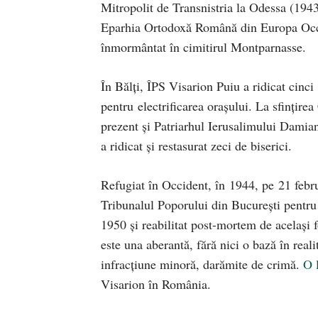
Mitropolit de Transnistria la Odessa (1943
Eparhia Ortodoxă Română din Europa Occid
înmormântat în cimitirul Montparnasse.
În Bălţi, ÎPS Visarion Puiu a ridicat cinci 
pentru electrificarea oraşului. La sfinţirea
prezent şi Patriarhul Ierusalimului Damian
a ridicat şi restasurat zeci de biserici.
Refugiat în Occident, în 1944, pe 21 febr
Tribunalul Poporului din București pentr
1950 și reabilitat post-mortem de același f
este una aberantă, fără nici o bază în real
infracţiune minoră, darămite de crimă.
O 
Visarion în România.