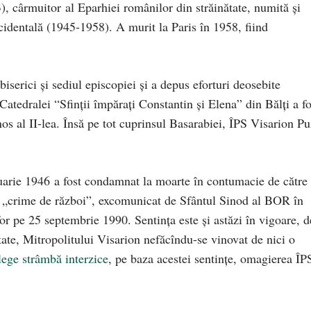
), cârmuitor al Eparhiei românilor din străinătate, numită şi
entală (1945-1958). A murit la Paris în 1958, fiind
biserici şi sediul episcopiei şi a depus eforturi deosebite
 Catedralei “Sfinţii împăraţi Constantin şi Elena” din Bălţi a fo
os al II-lea. Însă pe tot cuprinsul Basarabiei, ÎPS Visarion Pu
uarie 1946 a fost condamnat la moarte în contumacie de către
u „crime de război”, excomunicat de Sfântul Sinod al BOR în
or pe 25 septembrie 1990. Sentinţa este şi astăzi în vigoare, d
itate, Mitropolitului Visarion nefăcîndu-se vinovat de nici o
lege strâmbă interzice
, pe baza acestei sentinţe, omagierea ÎP