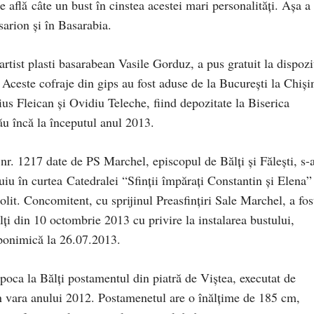
e află câte un bust în cinstea acestei mari personalităţi. Aşa a
sarion şi în Basarabia.
artist plasti basarabean Vasile Gorduz, a pus gratuit la dispozi
 Aceste cofraje din gips au fost aduse de la Bucureşti la Chişi
ius Fleican şi Ovidiu Teleche, fiind depozitate la Biserica
ău încă la începutul anul 2013.
 nr. 1217 date de PS Marchel, episcopul de Bălţi şi Făleşti, s-
uiu în curtea Catedralei “Sfinţii împăraţi Constantin şi Elena”
olit. Concomitent, cu sprijinul Preasfinţiri Sale Marchel, a fos
ţi din 10 octombrie 2013 cu privire la instalarea bustului,
oponimică la 26.07.2013.
oca la Bălţi postamentul din piatră de Viştea, executat de
n vara anului 2012. Postamenetul are o înălţime de 185 cm,