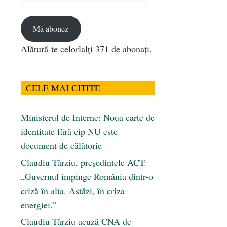
email
Mă abonez
Alătură-te celorlalți 371 de abonați.
CELE MAI CITITE
Ministerul de Interne: Noua carte de
identitate fără cip NU este
document de călătorie
Claudiu Târziu, președintele ACT:
„Guvernul împinge România dintr-o
criză în alta. Astăzi, în criza
energiei.”
Claudiu Târziu acuză CNA de