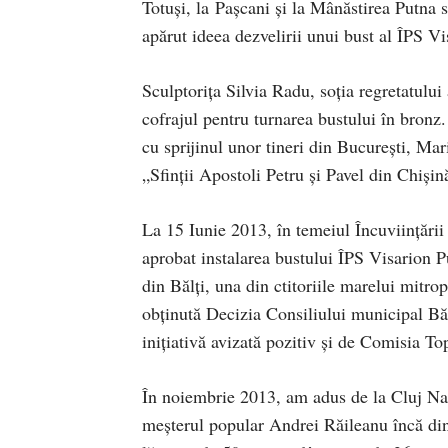
Totuşi, la Paşcani şi la Mânăstirea Putna s
apărut ideea dezvelirii unui bust al ÎPS Vi
Sculptoriţa Silvia Radu, soţia regretatului 
cofrajul pentru turnarea bustului în bronz.
cu sprijinul unor tineri din Bucureşti, Mar
„Sfinţii Apostoli Petru şi Pavel din Chişin
La 15 Iunie 2013, în temeiul Încuviinţării
aprobat instalarea bustului ÎPS Visarion P
din Bălţi, una din ctitoriile marelui mitrop
obţinută Decizia Consiliului municipal Băl
iniţiativă avizată pozitiv şi de Comisia T
În noiembrie 2013, am adus de la Cluj Nap
meşterul popular Andrei Răileanu încă di