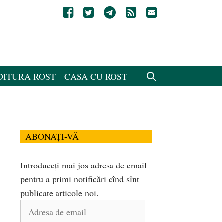
DITURA ROST
CASA CU ROST
ABONAȚI-VĂ
Introduceți mai jos adresa de email
pentru a primi notificări cînd sînt
publicate articole noi.
Adresa
de