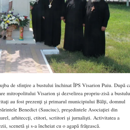
ujba de sfinţire a bustului închinat ÎPS Visarion Puiu. După c
re mitropolitului Visarion şi dezvelirea propriu-zisă a bustulu
taţi au fost prezenţi şi primarul municipiului Bălți, domnul
părintele Benedict (Sauciuc), preşedintele Asociației din
urel, arhiteccţi, ctitori, scriitori şi jurnalişti. Activitatea a
zii, scenetă şi s-a încheiat cu o agapă frățească.