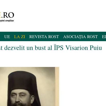
UE
LA ZI
REVISTA ROST
ASOCIAȚIA ROST
E
st dezvelit un bust al ÎPS Visarion Puiu