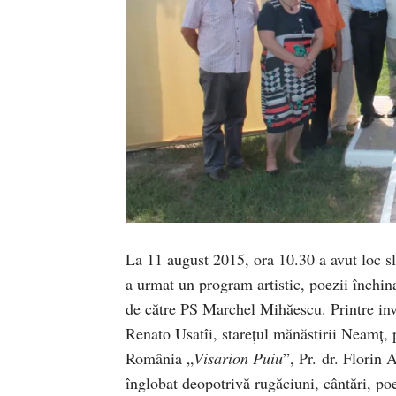
La 11 august 2015, ora 10.30 a avut loc sl
a urmat un program artistic, poezii închina
de către PS Marchel Mihăescu. Printre invi
Renato Usatîi, starețul mănăstirii Neamţ, 
România „
Visarion Puiu
”, Pr. dr. Florin A
înglobat deopotrivă rugăciuni, cântări, poe