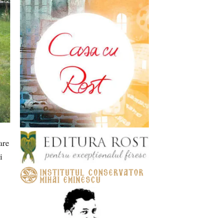
are
i