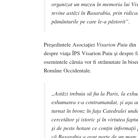
organizat un muzeu în memoria lui Vis
revine astăzi în Basarabia, prin ridica
pământurile pe care le-a păstorit”.
Preşedintele Asociaţiei
Visarion Puiu
din 
despre viaţa ÎPS Visarion Puiu şi despre f
osemintele căruia vor fi strămutate în bis
Române Occidentale.
„Astăzi trebuia să fiu la Paris, la ex
exhumarea s-a contramandat, şi aşa am
turnat în bronz în faţa Catedralei unde
cercetător şi istoric şi în virtutea fap
şi de peste hotare ce conţin informaţii
că Basarabia a avut parte de un mare mi