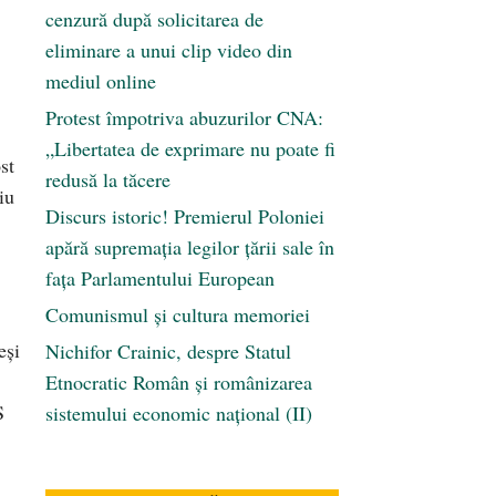
cenzură după solicitarea de
eliminare a unui clip video din
mediul online
Protest împotriva abuzurilor CNA:
„Libertatea de exprimare nu poate fi
st
redusă la tăcere
iu
Discurs istoric! Premierul Poloniei
apără supremația legilor țării sale în
fața Parlamentului European
Comunismul şi cultura memoriei
eşi
Nichifor Crainic, despre Statul
Etnocratic Român şi românizarea
S
sistemului economic naţional (II)