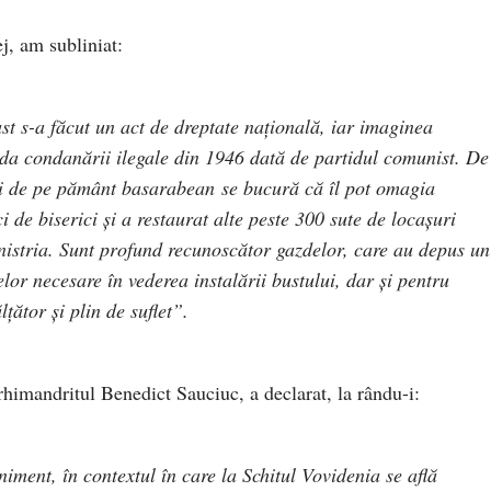
ej, am subliniat:
st s-a făcut un act de dreptate naţională, iar imaginea
ofida condanării ilegale din 1946 dată de partidul comunist. De
ii de pe pământ basarabean se bucură că îl pot omagia
ci de biserici şi a restaurat alte peste 300 sute de locaşuri
nsnistria. Sunt profund recunoscător gazdelor, care au depus un
elor necesare în vederea instalării bustului, dar şi pentru
ţător şi plin de suflet”.
himandritul Benedict Sauciuc, a declarat, la rându-i:
iment, în contextul în care la Schitul Vovidenia se află