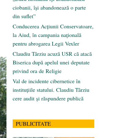
ciobanii, își abandonează o parte
din suflet”
Conducerea Acțiunii Conservatoare,
la Aiud, în campania națională
pentru abrogarea Legii Vexler
Claudiu Târziu acuză USR că atacă
Biserica după apelul unei deputate
privind ora de Religie
Val de incidente cibernetice în
instituțiile statului. Claudiu Târziu
cere audit și răspundere publică
PUBLICITATE