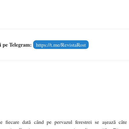
și pe Telegram:
https://t.me/RevistaRost
e fiecare dată când pe pervazul ferestrei se aşează câte