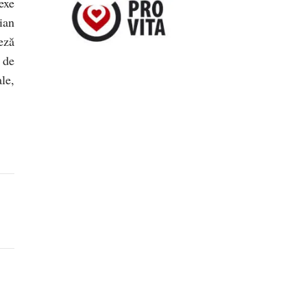
exe
ian
eză
 de
le,