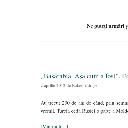
Ne puteți urmări 
„Basarabia. Așa cum a fost”. E
2 aprilie 2012
de
Rafael Udriște
Au trecut 200 de ani de când, prin semna
vremii, Turcia ceda Rusiei o parte a Moldov
[Mai mult…]