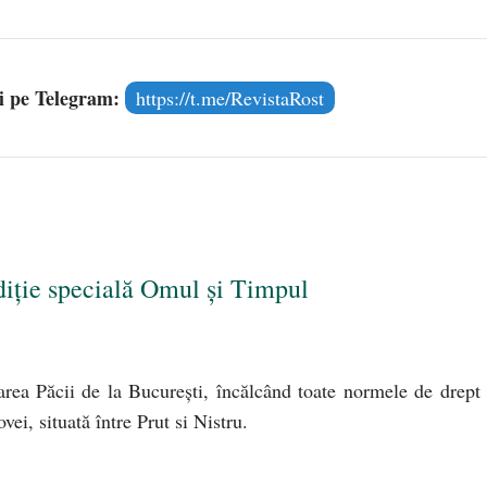
și pe Telegram:
https://t.me/RevistaRost
diție specială Omul și Timpul
rea Păcii de la Bucureşti, încălcând toate normele de drept 
ei, situată între Prut si Nistru.