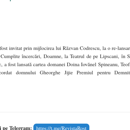
ost invitat prin mijlocirea lui Răzvan Codrescu, la o re-lansar
r, Cumplite încercări, Doamne, la Teatrul de pe Lipscani, în S
oc, a fost lansată cartea domanei Doina Iovănel Spineanu, Teof
ordat domnului Gheorghe Jijie Premiul pentru Demnit
și pe Telegram:
https://t.me/RevistaRost