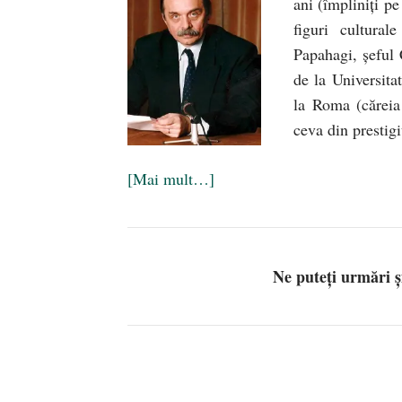
ani (împliniţi p
figuri cultura
Papahagi, şeful 
de la Universit
la Roma (căreia 
ceva din prestigi
[Mai mult…]
Ne puteți urmări 