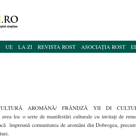
UE
LA ZI
REVISTA ROST
ASOCIAȚIA ROST
E
DE CULTURĂ AROMÂNĂ/ FRÂNDZÂ YII DI CULTU
a loc o serie de manifestări culturale cu invitaţi de ren
ducă împreună comunitatea de aromâni din Dobrogea, precum
turi.