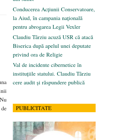
Conducerea Acțiunii Conservatoare,
la Aiud, în campania națională
pentru abrogarea Legii Vexler
Claudiu Târziu acuză USR că atacă
Biserica după apelul unei deputate
privind ora de Religie
Val de incidente cibernetice în
instituțiile statului. Claudiu Târziu
una
cere audit și răspundere publică
nii
 Nu
PUBLICITATE
 de