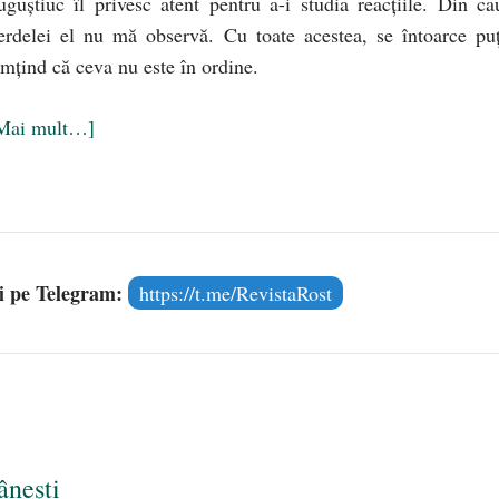
uguştiuc îl privesc atent pentru a-i studia reacţiile. Din ca
erdelei el nu mă observă. Cu toate acestea, se întoarce puţ
imţind că ceva nu este în ordine.
Mai mult…]
și pe Telegram:
https://t.me/RevistaRost
ânești