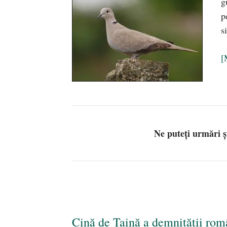
g
p
s
[
Ne puteți urmări 
Cină de Taină a demnității rom