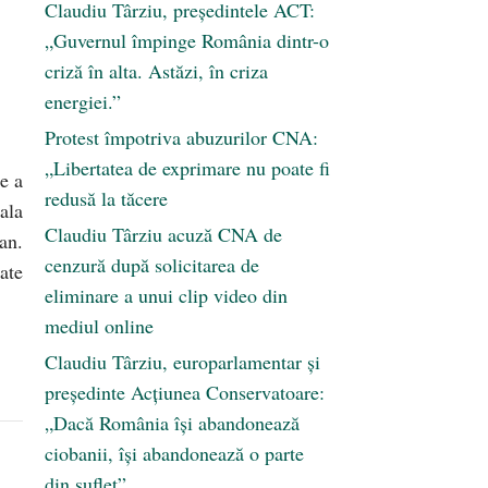
Claudiu Târziu, președintele ACT:
„Guvernul împinge România dintr-o
criză în alta. Astăzi, în criza
energiei.”
Protest împotriva abuzurilor CNA:
„Libertatea de exprimare nu poate fi
e a
redusă la tăcere
ala
Claudiu Târziu acuză CNA de
an.
cenzură după solicitarea de
ate
eliminare a unui clip video din
mediul online
Claudiu Târziu, europarlamentar și
președinte Acțiunea Conservatoare:
„Dacă România își abandonează
ciobanii, își abandonează o parte
din suflet”