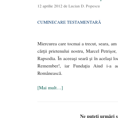
12 aprilie 2012
de
Lucian D. Popescu
CUMINECARE TESTAMENTARĂ
Miercurea care tocmai a trecut, seara, am f
cărţii prietenului nostru, Marcel Petrişo
Rapsodia. În aceeaşi seară şi în acelaşi l
Remember!, iar Fundaţia Aiud i-a ac
Românească.
[Mai mult…]
Ne puteți urmări 