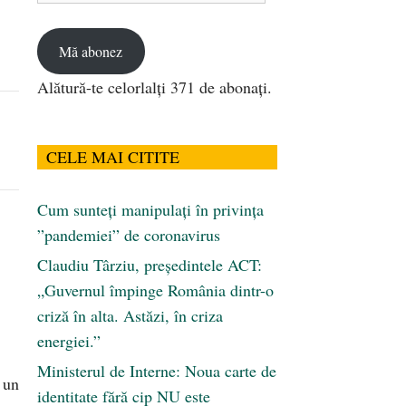
email
Mă abonez
Alătură-te celorlalți 371 de abonați.
CELE MAI CITITE
Cum sunteți manipulați în privința
”pandemiei” de coronavirus
Claudiu Târziu, președintele ACT:
„Guvernul împinge România dintr-o
criză în alta. Astăzi, în criza
energiei.”
Ministerul de Interne: Noua carte de
 un
identitate fără cip NU este