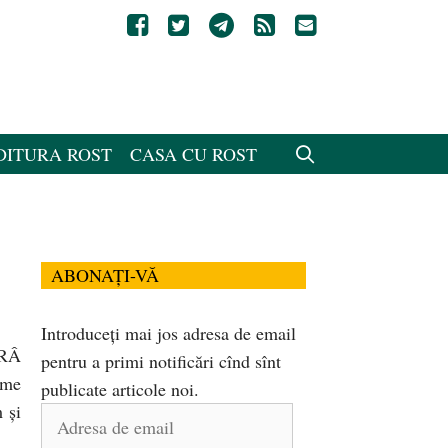
DITURA ROST
CASA CU ROST
ABONAȚI-VĂ
Introduceți mai jos adresa de email
RÂ
pentru a primi notificări cînd sînt
ume
publicate articole noi.
 şi
Adresa
de