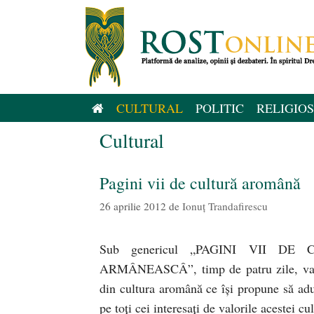
Sari
la
conținut
CULTURAL
POLITIC
RELIGIOS
Cultural
Pagini vii de cultură aromână
26 aprilie 2012
de
Ionuț Trandafirescu
Sub genericul „PAGINI VII 
ARMÂNEASCÂ”, timp de patru zile, va ave
din cultura aromână ce îşi propune să a
pe toţi cei interesaţi de valorile acestei cul