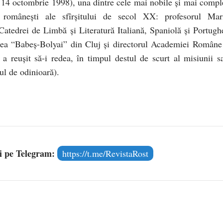
e 14 octombrie 1998), una dintre cele mai nobile şi mai compl
le româneşti ale sfîrşitului de secol XX: profesorul Mar
Catedrei de Limbă şi Literatură Italiană, Spaniolă şi Portugh
atea “Babeş-Bolyai” din Cluj şi directorul Academiei Române
a reuşit să-i redea, în timpul destul de scurt al misiunii sa
ul de odinioară).
și pe Telegram:
https://t.me/RevistaRost