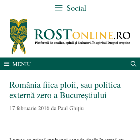
Sari
Social
la
conținut
MENIU
România fiica ploii, sau politica
externă zero a Bucureştiului
17 februarie 2016
de
Paul Ghițiu
Lumea se mişcă mult mai repede decât în urmă cu