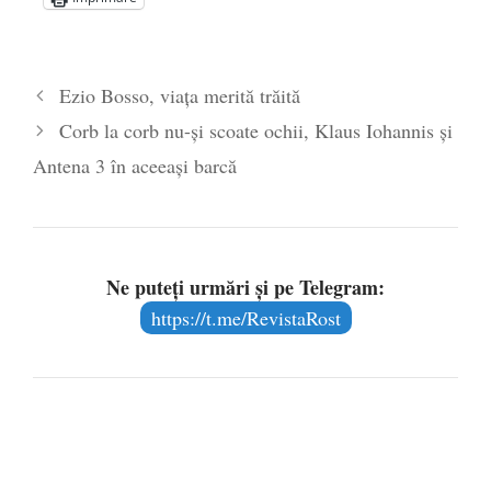
Ce „nu trebuie să ştiţi” despre legătura
dintre cei mai bogaţi şi cei mai săraci
oameni ai planetei şi stânga planetară
- 28
Ezio Bosso, viața merită trăită
ianuarie 2017
Corb la corb nu-și scoate ochii, Klaus Iohannis și
Trump a ajuns preşedinte pentru că i-aţi
tratat pe oameni ca pe gunoaie
- 23
Antena 3 în aceeași barcă
ianuarie 2017
Ne puteți urmări și pe Telegram:
https://t.me/RevistaRost