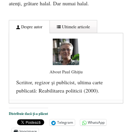
atenţi, grătare halal. Dar numai halal.
Despre autor
Ultimele articole
About Paul Ghițiu
Scriitor, regizor şi publicist, ultima carte
publicată: Reabilitarea politicii (2000).
De ce urăşte stânga banii lichizi. Războiul
Distribuie dacă ți-a plăcut
cu cash-ul, sau drumul spre sclavia totală
-
Telegram
WhatsApp
9 februarie 2017
Imprimare