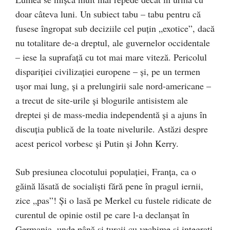
doar câteva luni. Un subiect tabu – tabu pentru că
fusese îngropat sub deciziile cel puţin „exotice”, dacă
nu totalitare de-a dreptul, ale guvernelor occidentale
– iese la suprafaţă cu tot mai mare viteză. Pericolul
dispariţiei civilizaţiei europene – şi, pe un termen
uşor mai lung, şi a prelungirii sale nord-americane –
a trecut de site-urile şi blogurile antisistem ale
dreptei şi de mass-media independentă şi a ajuns în
discuţia publică de la toate nivelurile. Astăzi despre
acest pericol vorbesc şi Putin şi John Kerry.
Sub presiunea clocotului populaţiei, Franţa, ca o
găină lăsată de socialişti fără pene în pragul iernii,
zice „pas”! Şi o lasă pe Merkel cu fustele ridicate de
curentul de opinie ostil pe care l-a declanşat în
Germania, unde până şi turcii cu vechime şi integraţi