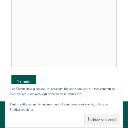
Trimite
Confidențialitate și cookie-uri: acest site folosește cookie-uri. Dacă continui să
folosești acest site web, ești de acord cu utilizarea lor.
Pentru a afla mai multe, inclusiv cum să controlezi cookie-urile, uită-te aici:
Politică cookie-uri
© 2002-2026 · Asociația ROST
Web hosting şi dezvoltare Wordpress:
Casa de WEB