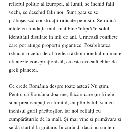
relieful politic al Europei, al lumii, se închid falii
vechi, se deschid falii noi. Sunt gata se se
prăbuşească construcţii ridicate pe nisip. Se ridică
altele cu fundaţia mult mai bine înfiptă în solul
identităţii distilate în mii de ani. Urmează conflicte
care pot atinge proporţii gigantice. Posibilitatea
izbucnirii celui de-al treilea război mondial nu mai e
ofantezie conspiraţionistă; ea este evocată chiar de
greii planetei.
Ce crede România despre toate astea? Nu ştim.
Pentru că România doarme, flăcăii care ţin frîiele
sunt prea ocupaţi cu furatul, cu plimbatul, sau cu
închisul gurii păcătoşilor, iar noi ceilalţi cu
cumpărăturile de la mall. Şi mai vine şi primăvara şi
se dă startul la grătare. În curând, dacă nu suntem