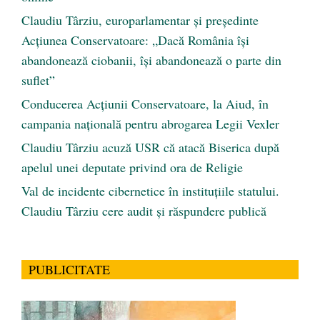
Claudiu Târziu, europarlamentar și președinte
Acțiunea Conservatoare: „Dacă România își
abandonează ciobanii, își abandonează o parte din
suflet”
Conducerea Acțiunii Conservatoare, la Aiud, în
campania națională pentru abrogarea Legii Vexler
Claudiu Târziu acuză USR că atacă Biserica după
apelul unei deputate privind ora de Religie
Val de incidente cibernetice în instituțiile statului.
Claudiu Târziu cere audit și răspundere publică
PUBLICITATE