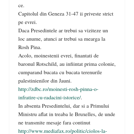
ce.
Capitolul din Geneza 31-47 ii priveste strict
pe evrei.
Daca Presedintele ar trebui sa viziteze un
loc anume, atunci ar trebui sa mearga la
Rosh Pina.
Acolo, moinestenii evrei, finantati de
baronul Rotschild, au infiintat prima colonie,
cumparand bucata cu bucata terenurile
palestinienilor din Jauni.
http://zdbc.ro/moinesti-rosh-pinna-o-
infratire-cu-radacini-istorice/
.
In absenta Presedintelui, dar si a Primului
Ministru aflat in treaba le Bruxelles, de unde
ne transmite mesaje fara continut
http://www.mediafax.ro/politic/ciolos-la-