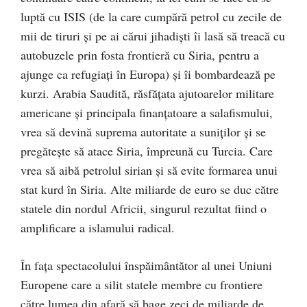
luptă cu ISIS (de la care cumpără petrol cu zecile de
mii de tiruri şi pe ai cărui jihadişti îi lasă să treacă cu
autobuzele prin fosta frontieră cu Siria, pentru a
ajunge ca refugiaţi în Europa) şi îi bombardează pe
kurzi. Arabia Saudită, răsfăţata ajutoarelor militare
americane şi principala finanţatoare a salafismului,
vrea să devină suprema autoritate a suniţilor şi se
pregăteşte să atace Siria, împreună cu Turcia. Care
vrea să aibă petrolul sirian şi să evite formarea unui
stat kurd în Siria. Alte miliarde de euro se duc către
statele din nordul Africii, singurul rezultat fiind o
amplificare a islamului radical.
În faţa spectacolului înspăimântător al unei Uniuni
Europene care a silit statele membre cu frontiere
către lumea din afară să bage zeci de miliarde de