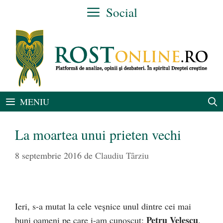
Sari
Social
la
conținut
MENIU
La moartea unui prieten vechi
8 septembrie 2016
de
Claudiu Târziu
Ieri, s-a mutat la cele veșnice unul dintre cei mai
Petru Velescu
buni oameni pe care i-am cunoscut:
.