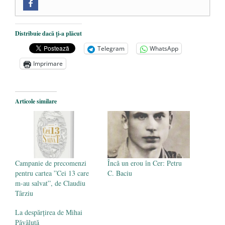
„Microbuzele de aur” ale PNRR: Claudiu
Târziu cere anchetă a Parchetului
European și reforme pentru a bloca
Distribuie dacă ți-a plăcut
achizițiile la suprapreț
- 13 august 2025
Telegram
WhatsApp
Dragi prieteni din Constanța
- 12 august
Imprimare
2025
România nu știe să își folosească și să își
Articole similare
protejeze resursele
- 11 august 2025
Campanie de precomenzi
Încă un erou în Cer: Petru
pentru cartea ”Cei 13 care
C. Baciu
m-au salvat”, de Claudiu
Târziu
La despărțirea de Mihai
Păvăluță