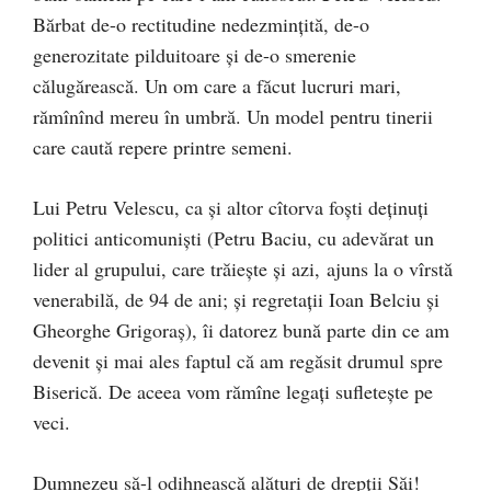
Bărbat de-o rectitudine nedezmințită, de-o
generozitate pilduitoare și de-o smerenie
călugărească. Un om care a făcut lucruri mari,
rămînînd mereu în umbră. Un model pentru tinerii
care caută repere printre semeni.
Lui Petru Velescu, ca și altor cîtorva foști deținuți
politici anticomuniști (Petru Baciu, cu adevărat un
lider al grupului, care trăiește și azi, ajuns la o vîrstă
venerabilă, de 94 de ani; și regretații Ioan Belciu și
Gheorghe Grigoraș), îi datorez bună parte din ce am
devenit și mai ales faptul că am regăsit drumul spre
Biserică. De aceea vom rămîne legați sufletește pe
veci.
Dumnezeu să-l odihnească alături de drepții Săi!