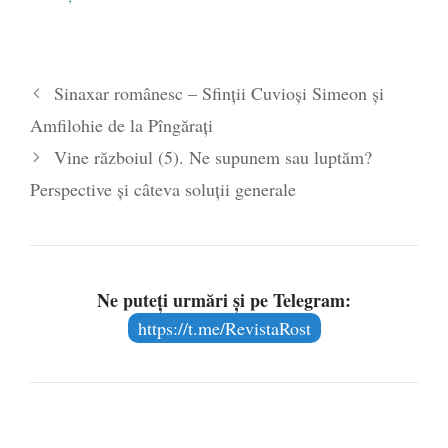
Sinaxar românesc – Sfinții Cuvioși Simeon și
Amfilohie de la Pîngărați
Vine războiul (5). Ne supunem sau luptăm?
Perspective şi câteva soluţii generale
Ne puteți urmări și pe Telegram:
https://t.me/RevistaRost