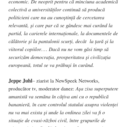
economic. De neoprit pentru că minciuna academică
colectivă a universităţilor continuă să producă
politicieni care nu au cunoştinţă de cercetarea
relevantă, şi care par că se gândesc mai curând la
partid, la carierele internaţionale, la documentele de
călătorie şi la pantalonii scurţi, decât la ţară şi la
viitorul copiilor.
…
Dacă nu ne vom găsi timp să
securizăm democraţia, prosperitatea şi civilizaţia
europeană, totul se va prăbuşi în curând.
Jeppe Juhl
– ziarist la NewSpeek Networks,
producător tv, moderator danez:
Aşa zisa superputere
umanistă va semăna în câţiva ani cu o republică
bananieră, în care controlul statului asupra violenţei
nu va mai exista şi unde la ordinea zilei va fi o
situaţie de cvasi-război civil, între grupurile de