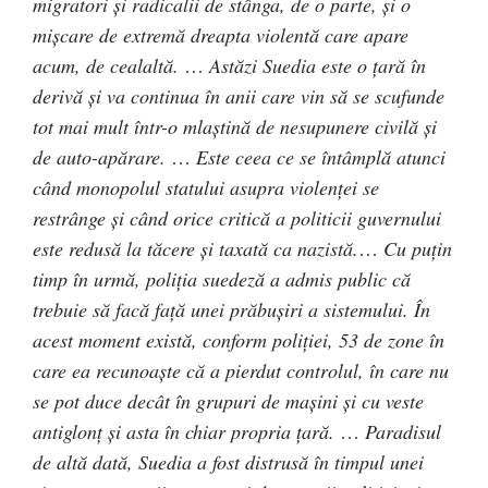
migratori şi radicalii de stânga, de o parte, şi o
mişcare de extremă dreapta violentă care apare
acum, de cealaltă.
…
Astăzi Suedia este o ţară în
derivă şi va continua în anii care vin să se scufunde
tot mai mult într-o mlaştină de nesupunere civilă şi
de auto-apărare.
…
Este ceea ce se întâmplă atunci
când monopolul statului asupra violenţei se
restrânge şi când orice critică a politicii guvernului
este redusă la tăcere şi taxată ca nazistă.
…
Cu puţin
timp în urmă, poliţia suedeză a admis public că
trebuie să facă faţă unei prăbuşiri a sistemului. În
acest moment există, conform poliţiei, 53 de zone în
care ea recunoaşte că a pierdut controlul, în care nu
se pot duce decât în grupuri de maşini şi cu veste
antiglonţ şi asta în chiar propria ţară.
…
Paradisul
de altă dată, Suedia a fost distrusă în timpul unei