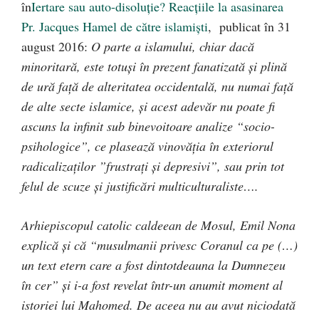
în
Iertare sau auto-disoluţie? Reacţiile la asasinarea
Pr. Jacques Hamel de către islamiști
, publicat în 31
august 2016:
O parte a islamului, chiar dacă
minoritară, este totuși în prezent fanatizată şi plină
de ură faţă de alteritatea occidentală, nu numai față
de alte secte islamice, şi acest adevăr nu poate fi
ascuns la infinit sub binevoitoare analize “socio-
psihologice”, ce plasează vinovăția în exteriorul
radicalizaților ”frustrați și depresivi”, sau prin tot
felul de scuze și justificări multiculturaliste….
Arhiepiscopul catolic caldeean de Mosul, Emil Nona
explică şi că “musulmanii privesc Coranul ca pe (…)
un text etern care a fost dintotdeauna la Dumnezeu
în cer” şi i-a fost revelat într-un anumit moment al
istoriei lui Mahomed. De aceea nu au avut niciodată