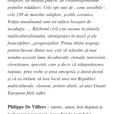
oraşelor, de miopia puterii, de colaboraţionismul
primilor trădători. Cele opt sute de „zone sensibile”,
cele 150 de moschei salafiste, şcolile coranice,
Frăţia musulmană sunt tot atâtea locaşuri de
incubaţie. … Războiul civil este ascuns în pliurile
multiculturalismului, alemigraţiei în masă şi ale
francofobiei „progresiştilor. Prima dintre urgenţe,
pentru fiecare dintre noi, este să refuzăm să mai
urmăm această lume dezabuzată, clonată, narcisistă,
clevetitoare, ipocrită, care a decis că stânjenitoarea
naţiune, prea veche şi prea omogenă, a durat destul
şi că ea trebuie să lase locul unei noi Republici
multiculturale, element, printre altele, al unei Uniuni
Europene fără suflet.
Philippe De Villiers
– istoric, autor, fost deputat şi
parlamentar european, preşedintele partidului