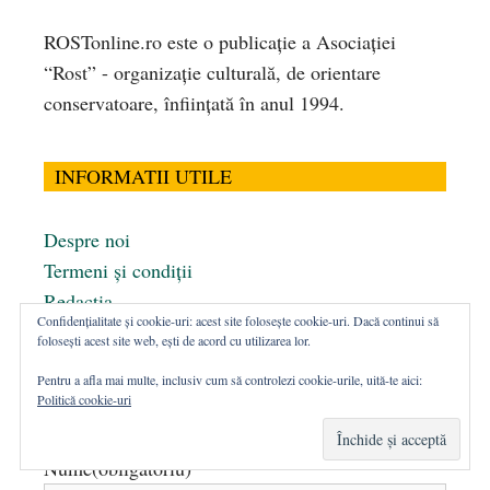
ROSTonline.ro este o publicaţie a Asociaţiei
“Rost” - organizaţie culturală, de orientare
conservatoare, înfiinţată în anul 1994.
INFORMATII UTILE
Despre noi
Termeni și condiții
Redacția
Confidențialitate și cookie-uri: acest site folosește cookie-uri. Dacă continui să
Publicitate pe site
folosești acest site web, ești de acord cu utilizarea lor.
Pentru a afla mai multe, inclusiv cum să controlezi cookie-urile, uită-te aici:
Politică cookie-uri
CONTACT
Nume
(obligatoriu)