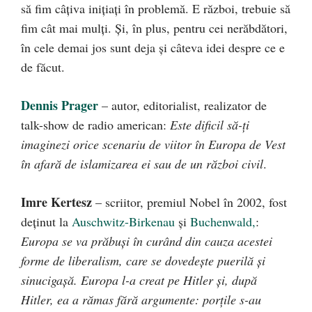
să fim câţiva iniţiaţi în problemă. E război, trebuie să
fim cât mai mulţi. Şi, în plus, pentru cei nerăbdători,
în cele demai jos sunt deja şi câteva idei despre ce e
de făcut.
Dennis Prager
– autor, editorialist, realizator de
talk-show de radio american:
Este dificil să-ţi
imaginezi orice scenariu de viitor în Europa de Vest
în afară de islamizarea ei sau de un război civil
.
Imre Kertesz
– scriitor, premiul Nobel în 2002, fost
deţinut la
Auschwitz-Birkenau
și
Buchenwald,
:
Europa se va prăbuşi în curând din cauza acestei
forme de liberalism, care se dovedeşte puerilă şi
sinucigaşă. Europa l-a creat pe Hitler şi, după
Hitler, ea a rămas fără argumente: porţile s-au