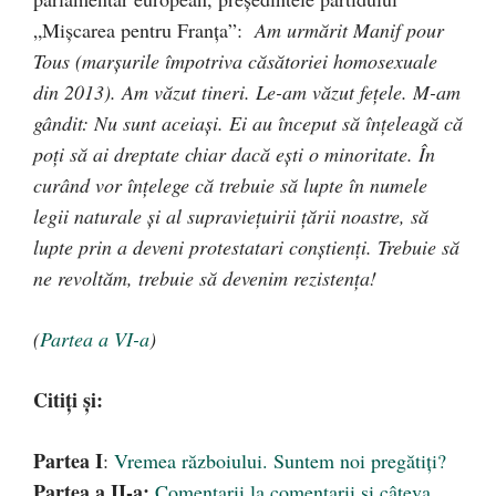
„Mişcarea pentru Franţa”:
Am urmărit Manif pour
Tous (marşurile împotriva căsătoriei homosexuale
din 2013). Am văzut tineri. Le-am văzut feţele. M-am
gândit: Nu sunt aceiaşi. Ei au început să înţeleagă că
poţi să ai dreptate chiar dacă eşti o minoritate. În
curând vor înţelege că trebuie să lupte în numele
legii naturale şi al supravieţuirii ţării noastre, să
lupte prin a deveni protestatari conştienţi. Trebuie să
ne revoltăm, trebuie să devenim rezistenţa!
(
Partea a VI-a
)
Citiți și:
Partea I
:
Vremea războiului. Suntem noi pregătiţi?
Partea a II-a:
Comentarii la comentarii şi câteva