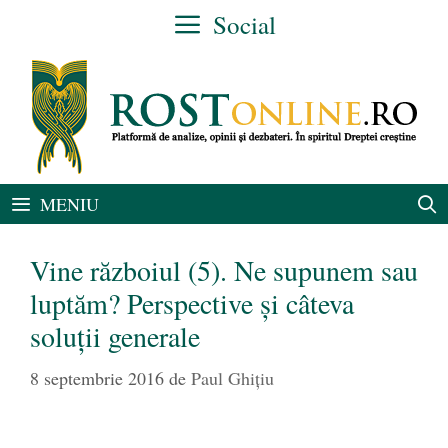
Sari
Social
la
conținut
MENIU
Vine războiul (5). Ne supunem sau
luptăm? Perspective şi câteva
soluţii generale
8 septembrie 2016
de
Paul Ghițiu