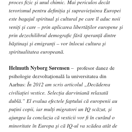
proces fizic și unul chimic. Mai periculos decât
terorismul pentru definiția și supraviețuirea Europei
este bagajul spiritual și cultural pe care îl aduc noii
veniți și care – prin aplicarea libertăţilor europene și
prin dezechilibrul demografic fără speranță dintre
băștinași și emigranți – vor înlocui cultura și
spiritualitatea europeană.
Helmuth Nyborg Sørensen
– profesor danez de
psihologie dezvoltaţională la universitatea din
Aarhus:
În 2012 am scris articolul „Decăderea
civiliaţiei vestice. Selecţia darviniană relaxată
dublă.” El evalua efectele faptului că europenii au
puţini copii, iar mulţi migratori un IQ scăzut, şi
ajungea la concluzia că vesticii vor fi în curând o
minoritate în Europa şi că IQ-ul va scădea atât de