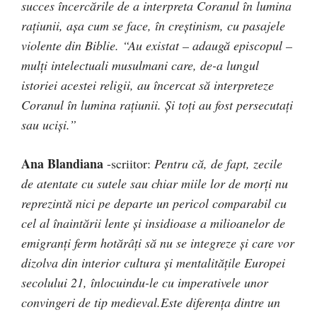
succes încercările de a interpreta Coranul în lumina
raţiunii, aşa cum se face, în creştinism, cu pasajele
violente din Biblie. “Au existat – adaugă episcopul –
mulţi intelectuali musulmani care, de-a lungul
istoriei acestei religii, au încercat să interpreteze
Coranul în lumina raţiunii. Şi toţi au fost persecutaţi
sau ucişi.”
Ana Blandiana
-scriitor:
Pentru că, de fapt, zecile
de atentate cu sutele sau chiar miile lor de morți nu
reprezintă nici pe departe un pericol comparabil cu
cel al înaintării lente și insidioase a milioanelor de
emigranți ferm hotărâți să nu se integreze și care vor
dizolva din interior cultura și mentalitățile Europei
secolului 21, înlocuindu-le cu imperativele unor
convingeri de tip medieval.Este diferența dintre un