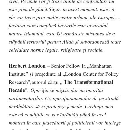
civil. Pe unde vor fi trase liniile de confruntare nu
este greu de ghicit.Sigur, în acest moment, este că
ele vor trece prin multe centre urbane ale Europei….
factorul care complică lucrurile este invariabil
natura islamului, care îşi urmăreşte misiunea de a
stăpânii teritoriul pentru Allah şi subordonează toate
celelalate norme legale, religioase şi sociale.
Herbert London
– Senior Fellow la „Manhattan
Institute” şi preşedinte al „London Center for Policy
The Transformational
Research”,autorul cărţii „
Decade
”
: Opoziţia se mişcă, dar nu opoziţia
parlamentarilor. Ci, opoziţiaoamenilor de pe stradă
nerăbdători să-şi protejeze femeile. Credinţa mea
este că condiţiile se vor înrăutăţi până în acel
moment în care judecătorii şi politicienii vor înţelege