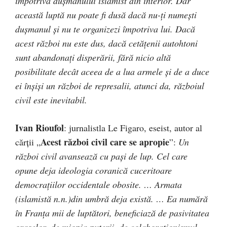
împotriva duşmanului islamist din interior. Dar
această luptă nu poate fi dusă dacă nu-ţi numeşti
duşmanul şi nu te organizezi împotriva lui. Dacă
acest război nu este dus, dacă cetăţenii autohtoni
sunt abandonaţi disperării, fără nicio altă
posibilitate decât aceea de a lua armele şi de a duce
ei înşişi un război de represalii, atunci da, războiul
civil este inevitabil.
Ivan Rioufol
: jurnalistla Le Figaro, eseist, autor al
Acest război civil care se apropie
cărţii „
”:
Un
război civil avansează cu paşi de lup. Cel care
opune deja ideologia coranică cuceritoare
democraţiilor occidentale obosite. … Armata
(islamistă n.n.)din umbră deja există. … Ea numără
în Franţa mii de luptători, beneficiază de pasivitatea