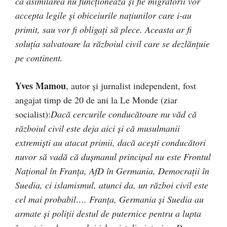
că asimilarea nu funcţionează şi fie migratorii vor
accepta legile şi obiceiurile naţiunilor care i-au
primit, sau vor fi obligaţi să plece. Aceasta ar fi
soluţia salvatoare la războiul civil care se dezlănţuie
pe continent.
Yves Mamou
, autor şi jurnalist independent, fost
angajat timp de 20 de ani la Le Monde (ziar
socialist):
Dacă cercurile conducătoare nu văd că
războiul civil este deja aici şi că musulmanii
extremişti au atacat primii, dacă aceşti conducători
nuvor să vadă că duşmanul principal nu este Frontul
Naţional în Franţa, AfD în Germania, Democraţii în
Suedia, ci islamismul, atunci da, un război civil este
cel mai probabil…. Franţa, Germania şi Suedia au
armate şi poliţii destul de puternice pentru a lupta