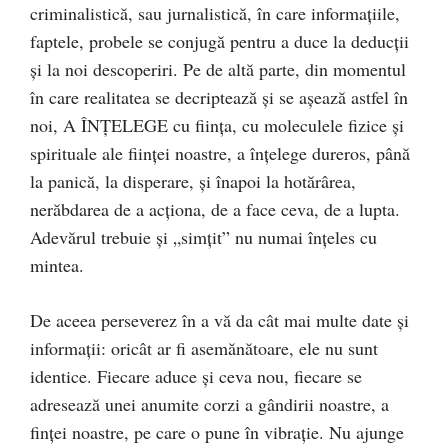
criminalistică, sau jurnalistică, în care informaţiile,
faptele, probele se conjugă pentru a duce la deducţii
şi la noi descoperiri. Pe de altă parte, din momentul
în care realitatea se decriptează şi se aşează astfel în
noi, A ÎNŢELEGE cu fiinţa, cu moleculele fizice şi
spirituale ale fiinţei noastre, a înţelege dureros, până
la panică, la disperare, şi înapoi la hotărârea,
nerăbdarea de a acţiona, de a face ceva, de a lupta.
Adevărul trebuie şi „simţit” nu numai înţeles cu
mintea.
De aceea perseverez în a vă da cât mai multe date şi
informaţii: oricât ar fi asemănătoare, ele nu sunt
identice. Fiecare aduce şi ceva nou, fiecare se
adresează unei anumite corzi a gândirii noastre, a
finţei noastre, pe care o pune în vibraţie. Nu ajunge