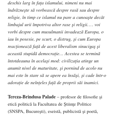
deschis larg în faţa islamului, nimeni nu mai
îndrăzneşte să vorbească despre rasă sau despre
religie, în timp ce islamul nu pare a cunoaşte decât
limbajul urii împotriva altor rase şi religii.
…
voi
vorbi despre cum musulmanii invadează Europa, o
iau în posesie, pe scurt, o distrug, şi cum Europa
reacţionează faţă de acest liberalism sinucigaş şi
această stupidă democraţie… Acestea se termină
întotdeauna în acelaşi mod: civilizaţia atinge un
anumit nivel de maturitate, şi pornind de acolo nu
mai este în stare să se apere ea însăşi, şi cade într-o
adoraţie de neînţeles faţă de proprii săi inamici.
Tereza-Brindusa Palade
– profesor de filosofie și
etică politică la Facultatea de Științe Politice
(SNSPA, București), eseistă, publicistă și poetă,