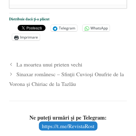
De ce urăşte stânga banii lichizi. Războiul
Distribuie dacă ți-a plăcut
cu cash-ul, sau drumul spre sclavia totală
-
Telegram
WhatsApp
9 februarie 2017
Imprimare
Ce „nu trebuie să ştiţi” despre legătura
dintre cei mai bogaţi şi cei mai săraci
oameni ai planetei şi stânga planetară
- 28
La moartea unui prieten vechi
ianuarie 2017
Sinaxar românesc – Sfinții Cuvioși Onufrie de la
Trump a ajuns preşedinte pentru că i-aţi
tratat pe oameni ca pe gunoaie
- 23
Vorona și Chiriac de la Tazlău
ianuarie 2017
Ne puteți urmări și pe Telegram:
https://t.me/RevistaRost