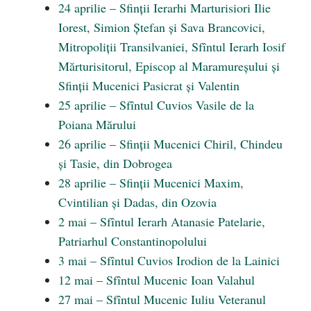
24 aprilie – Sfinții Ierarhi Marturisiori Ilie
Iorest, Simion Ștefan și Sava Brancovici,
Mitropoliții Transilvaniei, Sfîntul Ierarh Iosif
Mărturisitorul, Episcop al Maramureșului și
Sfinții Mucenici Pasicrat și Valentin
25 aprilie – Sfîntul Cuvios Vasile de la
Poiana Mărului
26 aprilie – Sfinții Mucenici Chiril, Chindeu
și Tasie, din Dobrogea
28 aprilie – Sfinții Mucenici Maxim,
Cvintilian și Dadas, din Ozovia
2 mai – Sfîntul Ierarh Atanasie Patelarie,
Patriarhul Constantinopolului
3 mai – Sfîntul Cuvios Irodion de la Lainici
12 mai – Sfîntul Mucenic Ioan Valahul
27 mai – Sfîntul Mucenic Iuliu Veteranul