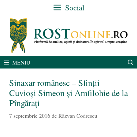
Sari
Social
la
conținut
MENIU
Sinaxar românesc – Sfinții
Cuvioși Simeon și Amfilohie de la
Pîngărați
7 septembrie 2016
de
Răzvan Codrescu