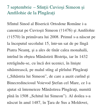
7 septembrie – Sfinții Cuvioși Simeon și
Amfilohie de la Pîngărați
Sfîntul Sinod al Bisericii Ortodoxe Române i-a
canonizat pe Cuvioșii Simeon (†1476) și Amfilohie
(†1570) în primăvara lui 2008. Primul s-a născut pe
la începutul secolului 15, într-un sat de pe lîngă
Piatra Neamț, și a ales de tînăr calea monahală,
intrînd în obștea Mănăstirii Bistrița, iar în 1432
retrăgîndu-se, cu încă doi ucenici, în liniște
sihăstrească, pe malul stîng al pîrîului Pîngărați
(„Sihăstria lui Simeon”, de care a auzit curînd și
Binecredinciosul Voievod Ștefan cel Mare, ce l-a
ajutat să întemeieze Mănăstirea Pîngărați, numită
pînă în 1508 „Schitul lui Simeon”). Al doilea s-a
născut în anul 1487, în Țara de Sus a Moldovei,