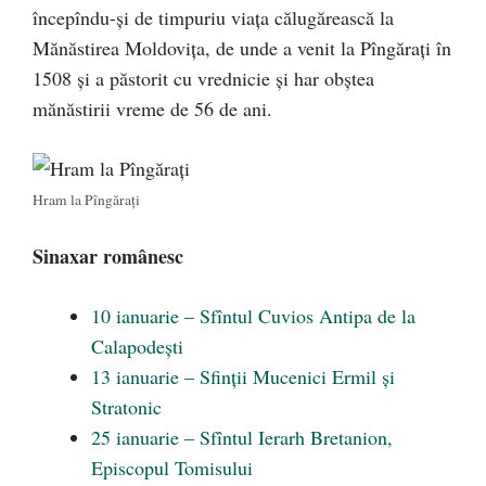
începîndu-și de timpuriu viața călugărească la
Mănăstirea Moldovița, de unde a venit la Pîngărați în
1508 și a păstorit cu vrednicie și har obștea
mănăstirii vreme de 56 de ani.
Hram la Pîngărați
Sinaxar românesc
10 ianuarie – Sfîntul Cuvios Antipa de la
Calapodești
13 ianuarie – Sfinții Mucenici Ermil și
Stratonic
25 ianuarie – Sfîntul Ierarh Bretanion,
Episcopul Tomisului