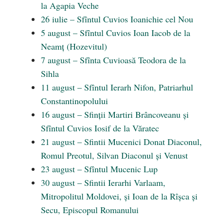
la Agapia Veche
26 iulie – Sfîntul Cuvios Ioanichie cel Nou
5 august – Sfîntul Cuvios Ioan Iacob de la
Neamţ (Hozevitul)
7 august – Sfînta Cuvioasă Teodora de la
Sihla
11 august – Sfîntul Ierarh Nifon, Patriarhul
Constantinopolului
16 august – Sfinții Martiri Brâncoveanu și
Sfîntul Cuvios Iosif de la Văratec
21 august – Sfintii Mucenici Donat Diaconul,
Romul Preotul, Silvan Diaconul și Venust
23 august – Sfîntul Mucenic Lup
30 august – Sfintii Ierarhi Varlaam,
Mitropolitul Moldovei, și Ioan de la Rîșca și
Secu, Episcopul Romanului