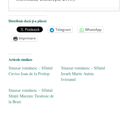
DANA KONYA-PETRIȘOR, ÎNTRU
Distribuie dacă ți-a plăcut
VEȘNICĂ POMENIRE
- 17 martie 2021
Telegram
WhatsApp
ÎNĂLȚATU-S-A!
- 28 mai 2020
Imprimare
Sic credo – Francisco Franco (1892-1975)
- 25 octombrie 2019
Articole similare
Sinaxar românesc – Sfîntul
Sinaxar românesc – Sfîntul
Cuvios Ioan de la Prislop
Ierarh Martir Antim
Ivireanul
Sinaxar românesc – Sfîntul
Sfințit Mucenic Teodosie de
la Brazi