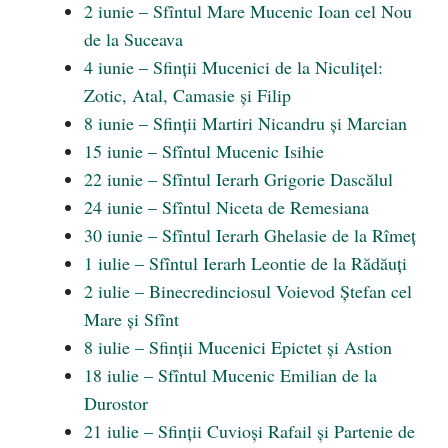
2 iunie – Sfîntul Mare Mucenic Ioan cel Nou
de la Suceava
4 iunie – Sfinții Mucenici de la Niculițel:
Zotic, Atal, Camasie și Filip
8 iunie – Sfinții Martiri Nicandru și Marcian
15 iunie – Sfîntul Mucenic Isihie
22 iunie – Sfîntul Ierarh Grigorie Dascălul
24 iunie – Sfîntul Niceta de Remesiana
30 iunie – Sfîntul Ierarh Ghelasie de la Rîmeț
1 iulie – Sfîntul Ierarh Leontie de la Rădăuți
2 iulie – Binecredinciosul Voievod Ștefan cel
Mare și Sfînt
8 iulie – Sfinții Mucenici Epictet și Astion
18 iulie – Sfîntul Mucenic Emilian de la
Durostor
21 iulie – Sfinții Cuvioși Rafail și Partenie de