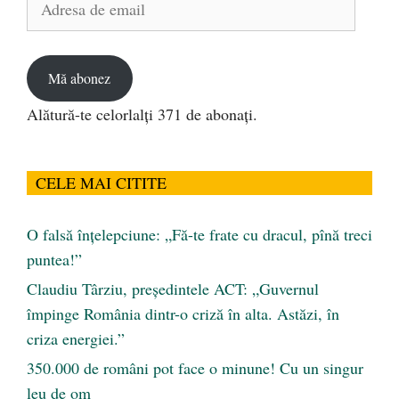
de
email
Mă abonez
Alătură-te celorlalți 371 de abonați.
CELE MAI CITITE
O falsă înțelepciune: „Fă-te frate cu dracul, pînă treci
puntea!”
Claudiu Târziu, președintele ACT: „Guvernul
împinge România dintr-o criză în alta. Astăzi, în
criza energiei.”
350.000 de români pot face o minune! Cu un singur
leu de om