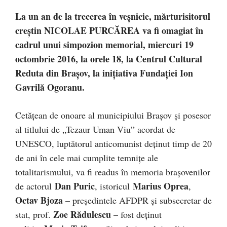
La un an de la trecerea în veşnicie, mărturisitorul
creştin NICOLAE PURCĂREA va fi omagiat în
cadrul unui simpozion memorial, miercuri 19
octombrie 2016, la orele 18, la Centrul Cultural
Reduta din Braşov, la iniţiativa Fundaţiei Ion
Gavrilă Ogoranu.
Cetăţean de onoare al municipiului Braşov şi posesor
al titlului de „Tezaur Uman Viu” acordat de
UNESCO, luptătorul anticomunist deţinut timp de 20
de ani în cele mai cumplite temniţe ale
totalitarismului, va fi readus în memoria braşovenilor
Dan Puric
Marius Oprea
de actorul
, istoricul
,
Octav Bjoza
– preşedintele AFDPR şi subsecretar de
Zoe Rădulescu
stat, prof.
– fost deţinut