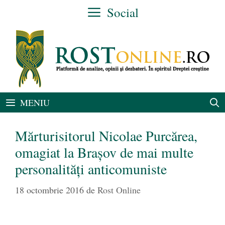
Sari
Social
la
conținut
MENIU
Mărturisitorul Nicolae Purcărea,
omagiat la Brașov de mai multe
personalități anticomuniste
18 octombrie 2016
de
Rost Online