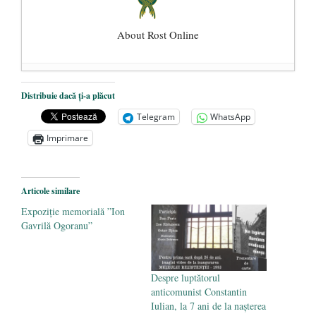
About Rost Online
Dezvăluiri cutremurătoare despre
Distribuie dacă ți-a plăcut
președintele Ucrainei, Volodymyr
Telegram
WhatsApp
Zelensky
- 13 mai 2026
Imprimare
Statul care servește Națiunea
- 21 aprilie
2026
Legea Vexler produce efecte. Bustul
Articole similare
poetului Octavian Goga, înlăturat din Iași
Expoziție memorială ”Ion
- 16 aprilie 2026
Gavrilă Ogoranu”
Despre luptătorul
anticomunist Constantin
Iulian, la 7 ani de la nașterea