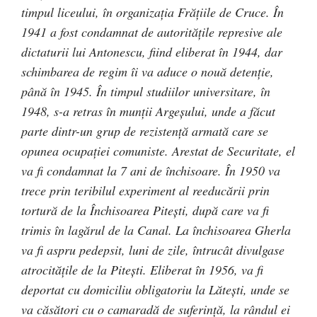
timpul liceului, în organizaţia Frăţiile de Cruce. În
1941 a fost condamnat de autorităţile represive ale
dictaturii lui Antonescu, fiind eliberat în 1944, dar
schimbarea de regim îi va aduce o nouă detenţie,
până în 1945. În timpul studiilor universitare, în
1948, s-a retras în munţii Argeşului, unde a făcut
parte dintr-un grup de rezistenţă armată care se
opunea ocupaţiei comuniste. Arestat de Securitate, el
va fi condamnat la 7 ani de închisoare. În 1950 va
trece prin teribilul experiment al reeducării prin
tortură de la Închisoarea Piteşti, după care va fi
trimis în lagărul de la Canal. La închisoarea Gherla
va fi aspru pedepsit, luni de zile, întrucât divulgase
atrocităţile de la Piteşti. Eliberat în 1956, va fi
deportat cu domiciliu obligatoriu la Lăteşti, unde se
va căsători cu o camaradă de suferinţă, la rândul ei