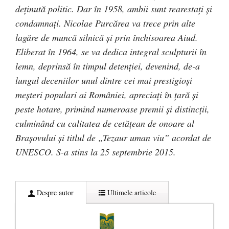
deţinută politic. Dar în 1958, ambii sunt rearestaţi şi
condamnaţi. Nicolae Purcărea va trece prin alte
lagăre de muncă silnică şi prin închisoarea Aiud.
Eliberat în 1964, se va dedica integral sculpturii în
lemn, deprinsă în timpul detenţiei, devenind, de-a
lungul deceniilor unul dintre cei mai prestigioşi
meşteri populari ai României, apreciaţi în ţară şi
peste hotare, primind numeroase premii şi distincţii,
culminând cu calitatea de cetăţean de onoare al
Braşovului şi titlul de „Tezaur uman viu” acordat de
UNESCO. S-a stins la 25 septembrie 2015.
Despre autor
Ultimele articole