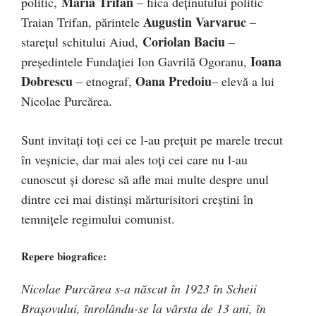
Maria Trifan
politic,
– fiica deţinutului politic
Augustin Varvaruc
Traian Trifan, părintele
–
Coriolan Baciu
stareţul schitului Aiud,
–
Ioana
preşedintele Fundaţiei Ion Gavrilă Ogoranu,
Dobrescu
Oana Predoiu
– etnograf,
– elevă a lui
Nicolae Purcărea.
Sunt invitaţi toţi cei ce l-au preţuit pe marele trecut
în veşnicie, dar mai ales toţi cei care nu l-au
cunoscut şi doresc să afle mai multe despre unul
dintre cei mai distinşi mărturisitori creştini în
temniţele regimului comunist.
Repere biografice:
Nicolae Purcărea s-a născut în 1923 în Scheii
Braşovului, înrolându-se la vârsta de 13 ani, în