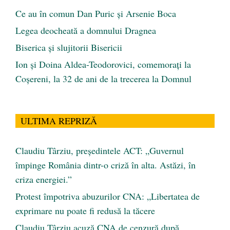
Ce au în comun Dan Puric şi Arsenie Boca
Legea deocheată a domnului Dragnea
Biserica și slujitorii Bisericii
Ion și Doina Aldea-Teodorovici, comemorați la
Coșereni, la 32 de ani de la trecerea la Domnul
ULTIMA REPRIZĂ
Claudiu Târziu, președintele ACT: „Guvernul
împinge România dintr-o criză în alta. Astăzi, în
criza energiei.”
Protest împotriva abuzurilor CNA: „Libertatea de
exprimare nu poate fi redusă la tăcere
Claudiu Târziu acuză CNA de cenzură după