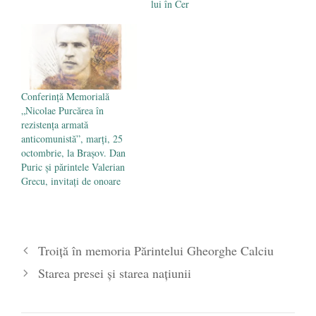
lui în Cer
Conferință Memorială
„Nicolae Purcărea în
rezistența armată
anticomunistă”, marți, 25
octombrie, la Brașov. Dan
Puric și părintele Valerian
Grecu, invitați de onoare
Troiță în memoria Părintelui Gheorghe Calciu
Starea presei și starea națiunii