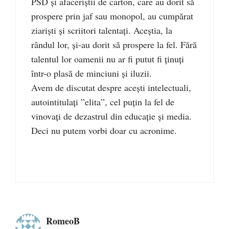
PSD și afaceriștii de carton, care au dorit să
prospere prin jaf sau monopol, au cumpărat
ziariști și scriitori talentați. Aceștia, la
rândul lor, și-au dorit să prospere la fel. Fără
talentul lor oamenii nu ar fi putut fi ținuți
într-o plasă de minciuni și iluzii.
Avem de discutat despre acești intelectuali,
autointitulați ”elita”, cel puțin la fel de
vinovați de dezastrul din educație și media.
Deci nu putem vorbi doar cu acronime.
RomeoB