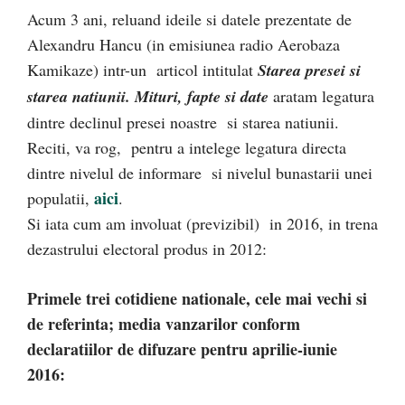
Acum 3 ani, reluand ideile si datele prezentate de
Alexandru Hancu (in emisiunea radio Aerobaza
Kamikaze) intr-un articol intitulat
Starea presei si
starea natiunii. Mituri, fapte si date
aratam legatura
dintre declinul presei noastre si starea natiunii.
Reciti, va rog, pentru a intelege legatura directa
dintre nivelul de informare si nivelul bunastarii unei
aici
populatii,
.
Si iata cum am involuat (previzibil) in 2016, in trena
dezastrului electoral produs in 2012:
Primele trei cotidiene nationale, cele mai vechi si
de referinta; media vanzarilor conform
declaratiilor de difuzare pentru aprilie-iunie
2016: