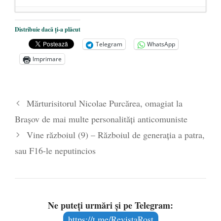
Glume locale postelectorale
- 28
Distribuie dacă ți-a plăcut
septembrie 2020
Telegram
WhatsApp
Cine răspunde pentru abuzurile, erorile
Imprimare
grave și ilegalitățile comise de guvern în
ultimele trei luni?
- 17 iunie 2020
Main Stream Media. Lacul „lebedelor
Mărturisitorul Nicolae Purcărea, omagiat la
negre” împotriva lui Trump și a lumii
Brașov de mai multe personalități anticomuniste
civilizate (I)
- 3 iunie 2020
Vine războiul (9) – Războiul de generaţia a patra,
sau F16-le neputincios
Ne puteți urmări și pe Telegram:
https://t.me/RevistaRost