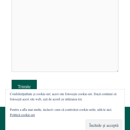
Trimite
Confidențialitate și cookie-uri: acest site folosește cookie-uri. Dacă continui să
folosești acest site web, ești de acord cu utilizarea lor.
Pentru a afla mai multe, inclusiv cum să controlezi cookie-urile, uită-te aici:
Politică cookie-uri
© 2002-2026 · Asociația ROST
Web hosting şi dezvoltare Wordpress:
Casa de WEB