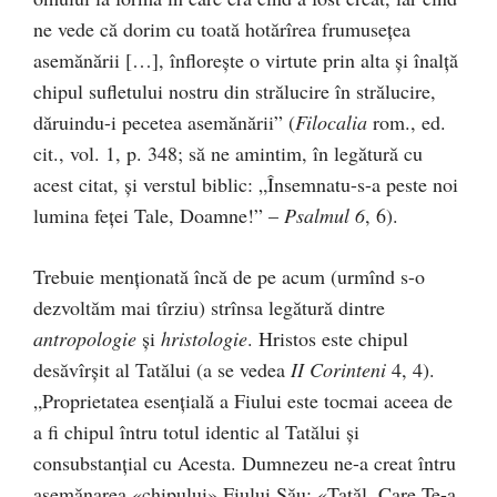
ne vede că dorim cu toată hotărîrea frumusețea
asemănării […], înflorește o virtute prin alta și înalță
chipul sufletului nostru din strălucire în strălucire,
dăruindu-i pecetea asemănării” (
Filocalia
rom., ed.
cit., vol. 1, p. 348; să ne amintim, în legătură cu
acest citat, și verstul biblic: „Însemnatu-s-a peste noi
lumina feței Tale, Doamne!” –
Psalmul 6
, 6).
Trebuie menționată încă de pe acum (urmînd s-o
dezvoltăm mai tîrziu) strînsa legătură dintre
antropologie
și
hristologie
. Hristos este chipul
desăvîrșit al Tatălui (a se vedea
II Corinteni
4, 4).
„Proprietatea esențială a Fiului este tocmai aceea de
a fi chipul întru totul identic al Tatălui și
consubstanțial cu Acesta. Dumnezeu ne-a creat întru
asemănarea «chipului» Fiului Său: «Tatăl, Care Te-a