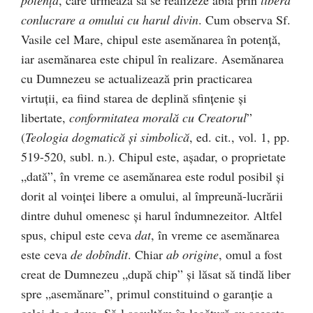
potență
, care urmează să se realizeze abia prin
libera
conlucrare a omului cu harul divin
. Cum observa Sf.
Vasile cel Mare, chipul este asemănarea în potență,
iar asemănarea este chipul în realizare. Asemănarea
cu Dumnezeu se actualizează prin practicarea
virtuții, ea fiind starea de deplină sfințenie și
libertate,
conformitatea morală cu Creatorul
”
(
Teologia dogmatică și simbolică
, ed. cit., vol. 1, pp.
519-520, subl. n.). Chipul este, așadar, o proprietate
„dată”, în vreme ce asemănarea este rodul posibil și
dorit al voinței libere a omului, al împreună-lucrării
dintre duhul omenesc și harul îndumnezeitor. Altfel
spus, chipul este ceva
dat
, în vreme ce asemănarea
este ceva
de dobîndit
. Chiar
ab origine
, omul a fost
creat de Dumnezeu „după chip” și lăsat să tindă liber
spre „asemănare”, primul constituind o garanție a