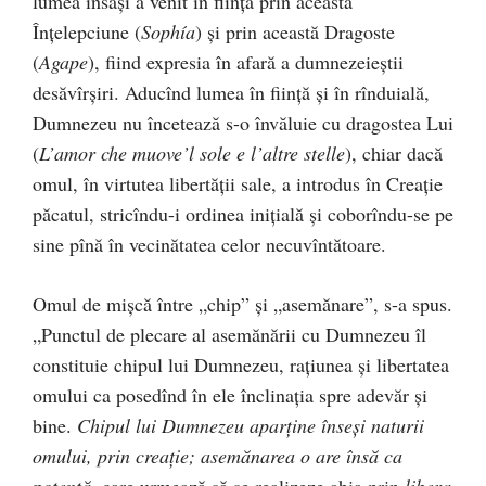
lumea însăși a venit în ființă prin această
Înțelepciune (
Sophía
) și prin această Dragoste
(
Agape
), fiind expresia în afară a dumnezeieștii
desăvîrșiri. Aducînd lumea în ființă și în rînduială,
Dumnezeu nu încetează s-o învăluie cu dragostea Lui
(
L’
amor che muove’l sole e l’altre stelle
), chiar dacă
omul, în virtutea libertății sale, a introdus în Creație
păcatul, stricîndu-i ordinea inițială și coborîndu-se pe
sine pînă în vecinătatea celor necuvîntătoare.
Omul de mișcă între „chip” și „asemănare”, s-a spus.
„Punctul de plecare al asemănării cu Dumnezeu îl
constituie chipul lui Dumnezeu, rațiunea și libertatea
omului ca posedînd în ele înclinația spre adevăr și
bine.
Chipul lui Dumnezeu aparține înseși naturii
omului, prin creație; asemănarea o are însă ca