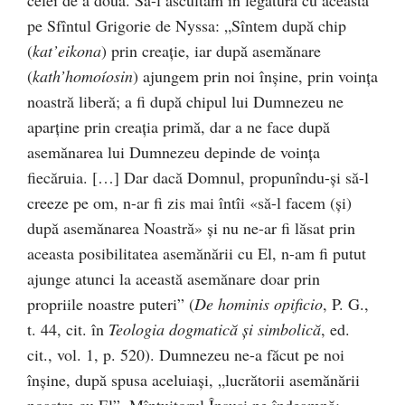
celei de a doua. Să-l ascultăm în legătură cu aceasta
pe Sfîntul Grigorie de Nyssa: „Sîntem după chip
(
kat’
eikona
) prin creație, iar după asemănare
(
kath’
homoíosin
) ajungem prin noi înșine, prin voința
noastră liberă; a fi după chipul lui Dumnezeu ne
aparține prin creația primă, dar a ne face după
asemănarea lui Dumnezeu depinde de voința
fiecăruia. […] Dar dacă Domnul, propunîndu-și să-l
creeze pe om, n-ar fi zis mai întîi «să-l facem (și)
după asemănarea Noastră» și nu ne-ar fi lăsat prin
aceasta posibilitatea asemănării cu El, n-am fi putut
ajunge atunci la această asemănare doar prin
propriile noastre puteri” (
De hominis opificio
, P. G.,
t. 44, cit. în
Teologia dogmatică și simbolică
, ed.
cit., vol. 1, p. 520). Dumnezeu ne-a făcut pe noi
înșine, după spusa aceluiași, „lucrătorii asemănării