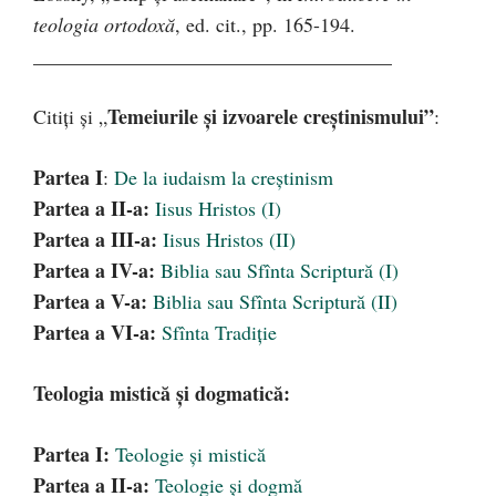
teologia ortodoxă
, ed. cit., pp. 165-194.
____________________________________
Temeiurile și izvoarele creștinismului”
Citiți și „
:
Partea I
:
De la iudaism la creștinism
Partea a II-a:
Iisus Hristos (I)
Partea a III-a:
Iisus Hristos (II)
Partea a IV-a:
Biblia sau Sfînta Scriptură (I)
Partea a V-a:
Biblia sau Sfînta Scriptură (II)
Partea a VI-a:
Sfînta Tradiție
Teologia mistică și dogmatică:
Partea I:
Teologie și mistică
Partea a II-a:
Teologie și dogmă