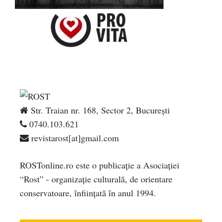
Str. Traian nr. 168, Sector 2, București
0740.103.621
revistarost[at]gmail.com
ROSTonline.ro este o publicaţie a Asociaţiei
“Rost” - organizaţie culturală, de orientare
conservatoare, înfiinţată în anul 1994.