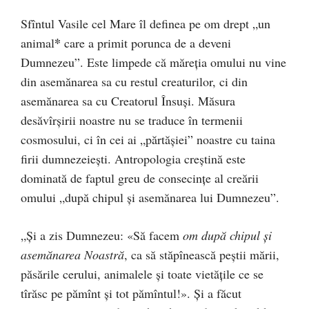
Sfîntul Vasile cel Mare îl definea pe om drept „un
*
animal
care a primit porunca de a deveni
Dumnezeu”. Este limpede că măreția omului nu vine
din asemănarea sa cu restul creaturilor, ci din
asemănarea sa cu Creatorul Însuși. Măsura
desăvîrșirii noastre nu se traduce în termenii
cosmosului, ci în cei ai „părtășiei” noastre cu taina
firii dumnezeiești. Antropologia creștină este
dominată de faptul greu de consecințe al creării
omului „după chipul și asemănarea lui Dumnezeu”.
„Și a zis Dumnezeu: «Să facem
om după chipul și
asemănarea Noastră
, ca să stăpînească peștii mării,
păsările cerului, animalele și toate vietățile ce se
tîrăsc pe pămînt și tot pămîntul!». Și a făcut