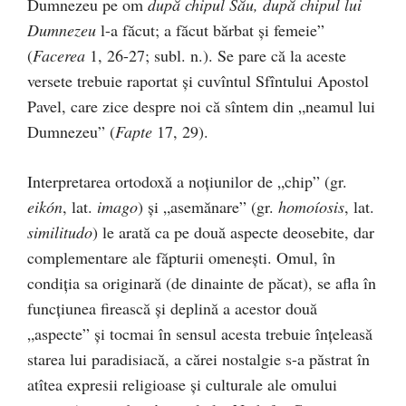
Dumnezeu pe om
după chipul Său, după chipul lui
Dumnezeu
l-a făcut; a făcut bărbat și femeie”
(
Facerea
1, 26-27; subl. n.). Se pare că la aceste
versete trebuie raportat și cuvîntul Sfîntului Apostol
Pavel, care zice despre noi că sîntem din „neamul lui
Dumnezeu” (
Fapte
17, 29).
Interpretarea ortodoxă a noțiunilor de „chip” (gr.
eikón
, lat.
imago
) și „asemănare” (gr.
homoíosis
, lat.
similitudo
) le arată ca pe două aspecte deosebite, dar
complementare ale făpturii omenești. Omul, în
condiția sa originară (de dinainte de păcat), se afla în
funcțiunea firească și deplină a acestor două
„aspecte” și tocmai în sensul acesta trebuie înțeleasă
starea lui paradisiacă, a cărei nostalgie s-a păstrat în
atîtea expresii religioase și culturale ale omului