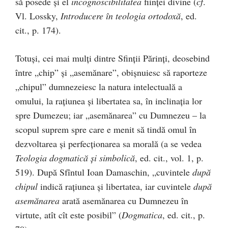
să posede și el
incognoscibilitatea
ființei divine (
cf
.
Vl. Lossky,
Introducere în teologia ortodoxă
, ed.
cit., p. 174).
Totuși, cei mai mulți dintre Sfinții Părinți, deosebind
între „chip” și „asemănare”, obișnuiesc să raporteze
„chipul” dumnezeiesc la natura intelectuală a
omului, la rațiunea și libertatea sa, în inclinația lor
spre Dumezeu; iar „asemănarea” cu Dumnezeu – la
scopul suprem spre care e menit să tindă omul în
dezvoltarea și perfecționarea sa morală (a se vedea
Teologia dogmatică și simbolică
, ed. cit., vol. 1, p.
519). După Sfîntul Ioan Damaschin, „cuvintele
după
chipul
indică rațiunea și libertatea, iar cuvintele
după
asemănarea
arată asemănarea cu Dumnezeu în
virtute, atît cît este posibil” (
Dogmatica
, ed. cit., p.