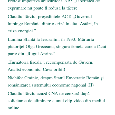
Protest împotriva abuzurilor CNA: „Libertatea de
exprimare nu poate fi redusă la tăcere
Claudiu Târziu, președintele ACT: „Guvernul
împinge România dintr-o criză în alta. Astăzi, în
criza energiei.”
Lumina Sfântă la Ierusalim, în 1933. Mărturia
pictoriței Olga Greceanu, singura femeia care a făcut
parte din „Rugul Aprins”
„Turnătoria fiscală”, recompensată de Guvern.
Analist economic: Ceva oribil!
Nichifor Crainic, despre Statul Etnocratic Român şi
românizarea sistemului economic naţional (II)
Claudiu Târziu acuză CNA de cenzură după
solicitarea de eliminare a unui clip video din mediul
online