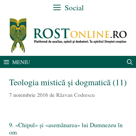
Sari
Social
la
conținut
MENIU
Teologia mistică și dogmatică (11)
7 noiembrie 2016
de
Răzvan Codrescu
9. «Chipul» și «asemănarea» lui Dumnezeu în
om