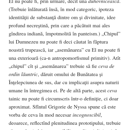
El nu poate fi, prin urmare, decît una
duhovnicească
.
(Trebuie înlăturată însă, în mod categoric, ipoteza
identității de substanță dintre om și divinitate, idee
profund necreștină, prin care a păcătuit mai ales
gîndirea indiană, împotmolită în panteism.) „Chipul”
lui Dumnezeu nu poate fi deci căutat în făptura
noastră trupească, iar „asemănarea” cu El nu poate fi
una exterioară (ca-n antropomorfismul primitiv). Atît
„chipul” cît și „asemănarea” trebuie să fie
ceva de
ordin lăuntric
, dăruit omului de Bunătatea și
Înțelepciunea de sus, dar cu implicații asupra naturii
umane în întregimea ei. Pe de altă parte, acest
ceva
tainic nu poate fi circumscris într-o definiție, ci doar
aproximat. Sfîntul Grigorie de Nyssa spune că este
vorba de ceva în mod necesar
incognoscibil
,
deoarece, reflectînd plenitudinea prototipului, trebuie