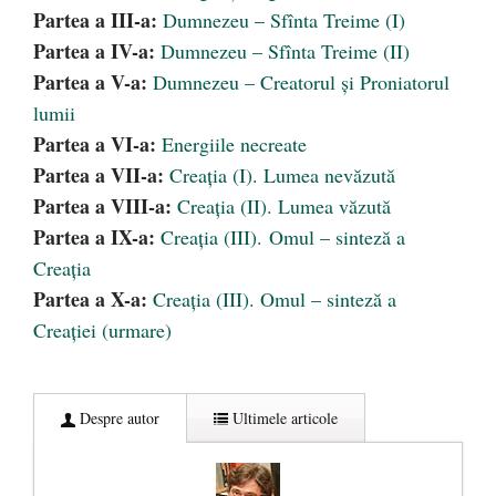
Partea a III-a:
Dumnezeu – Sfînta Treime (I)
Partea a IV-a:
Dumnezeu – Sfînta Treime (II)
Partea a V-a:
Dumnezeu – Creatorul și Proniatorul
lumii
Partea a VI-a:
Energiile necreate
Partea a VII-a:
Creația (I). Lumea nevăzută
Partea a VIII-a:
Creația (II). Lumea văzută
Partea a IX-a:
Creația (III). Omul – sinteză a
Creația
Partea a X-a:
Creația (III). Omul – sinteză a
Creației (urmare)
Despre autor
Ultimele articole