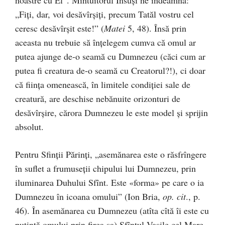
noastre cu El”. Mîntuitorul Însuși ne îndeamnă:
„Fiți, dar, voi desăvîrșiți, precum Tatăl vostru cel
ceresc desăvîrșit este!” (
Matei
5, 48). Însă prin
aceasta nu trebuie să înțelegem cumva că omul ar
putea ajunge de-o seamă cu Dumnezeu (căci cum ar
putea fi creatura de-o seamă cu Creatorul?!), ci doar
că ființa omenească, în limitele condiției sale de
creatură, are deschise nebănuite orizonturi de
desăvîrșire, cărora Dumnezeu le este model și sprijin
absolut.
Pentru Sfinții Părinți, „asemănarea este o răsfrîngere
în suflet a frumuseții chipului lui Dumnezeu, prin
iluminarea Duhului Sfînt. Este «forma» pe care o ia
Dumnezeu în icoana omului” (Ion Bria,
op. cit
., p.
46). În asemănarea cu Dumnezeu (atîta cîtă îi este cu
putință omului prin firea sa) Sfîntul Vasile cel Mare