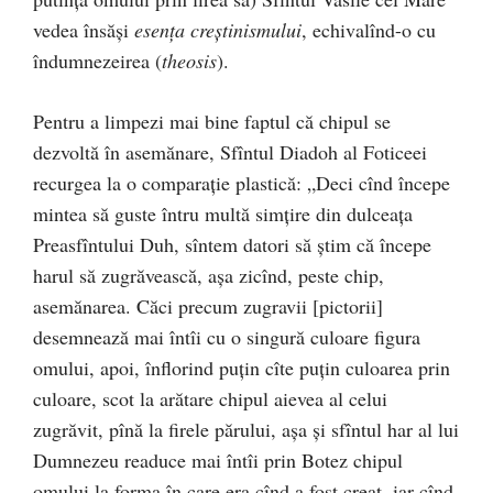
vedea însăși
esența creștinismului
, echivalînd-o cu
îndumnezeirea (
theosis
).
Pentru a limpezi mai bine faptul că chipul se
dezvoltă în asemănare, Sfîntul Diadoh al Foticeei
recurgea la o comparație plastică: „Deci cînd începe
mintea să guste întru multă simțire din dulceața
Preasfîntului Duh, sîntem datori să știm că începe
harul să zugrăvească, așa zicînd, peste chip,
asemănarea. Căci precum zugravii [pictorii]
desemnează mai întîi cu o singură culoare figura
omului, apoi, înflorind puțin cîte puțin culoarea prin
culoare, scot la arătare chipul aievea al celui
zugrăvit, pînă la firele părului, așa și sfîntul har al lui
Dumnezeu readuce mai întîi prin Botez chipul
omului la forma în care era cînd a fost creat, iar cînd