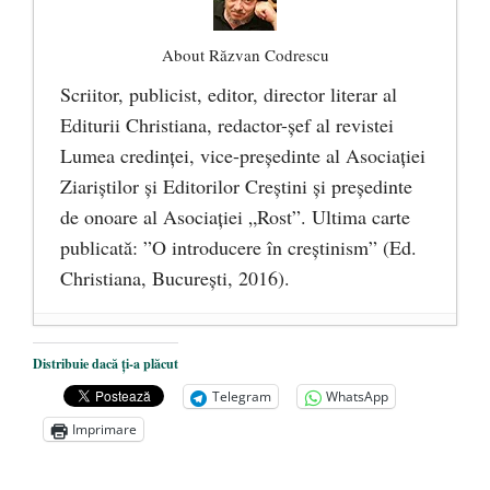
About Răzvan Codrescu
Scriitor, publicist, editor, director literar al
Editurii Christiana, redactor-şef al revistei
Lumea credinţei, vice-preşedinte al Asociaţiei
Ziariştilor şi Editorilor Creştini şi preşedinte
de onoare al Asociaţiei „Rost”. Ultima carte
publicată: ”O introducere în creștinism” (Ed.
Christiana, Bucureşti, 2016).
DANA KONYA-PETRIȘOR, ÎNTRU
Distribuie dacă ți-a plăcut
VEȘNICĂ POMENIRE
- 17 martie 2021
Telegram
WhatsApp
ÎNĂLȚATU-S-A!
- 28 mai 2020
Imprimare
Sic credo – Francisco Franco (1892-1975)
- 25 octombrie 2019