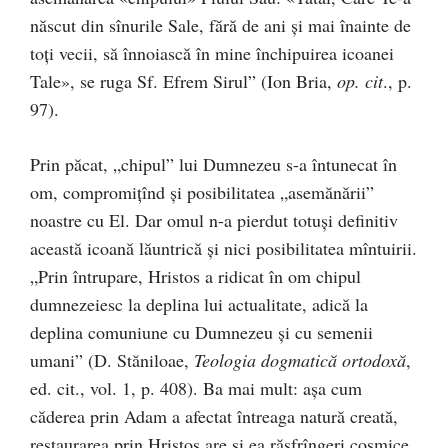
născut din sînurile Sale, fără de ani și mai înainte de
toți vecii, să înnoiască în mine închipuirea icoanei
Tale», se ruga Sf. Efrem Sirul” (Ion Bria,
op. cit
., p.
97).
Prin păcat, „chipul” lui Dumnezeu s-a întunecat în
om, compromițînd și posibilitatea „asemănării”
noastre cu El. Dar omul n-a pierdut totuși definitiv
această icoană lăuntrică și nici posibilitatea mîntuirii.
„Prin întrupare, Hristos a ridicat în om chipul
dumnezeiesc la deplina lui actualitate, adică la
deplina comuniune cu Dumnezeu și cu semenii
umani” (D. Stăniloae,
Teologia dogmatică ortodoxă
,
ed. cit., vol. 1, p. 408). Ba mai mult: așa cum
căderea prin Adam a afectat întreaga natură creată,
restaurarea prin Hristos are și ea răsfrîngeri cosmice.