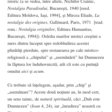
istoric (a se vedea, între altele, Nichifor Crainic,
Nostalgia Paradisului
, București, 1940 [reed.
Editura Moldova, Iași, 1994], și Mircea Eliade,
La
nostalgie des origines
, Gallimard, Paris, 1971 [trad.
rom.:
Nostalgia originilor
, Editura Humanitas,
București, 1994]). Osîrdia marilor mistici creștini a
mers dintru început spre redobîndirea acestei
plinătăți pierdute, spre restaurarea pe cale mistico-
religioasă a „chipului” și „asemănării” lui Dumnezeu
în făptura lor înduhovnicită, atît cît este cu putință
omului
aici
și
acum
.
Ce trebuie să înțelegem, așadar, prin „chip” și
„asemănare”? Aceste două noțiuni au, în mod cert,
un sens tainic, de
natură spirituală
, căci „Duh este
Dumnezeu” (
Ioan
4, 24), iar „înrudirea” noastră cu