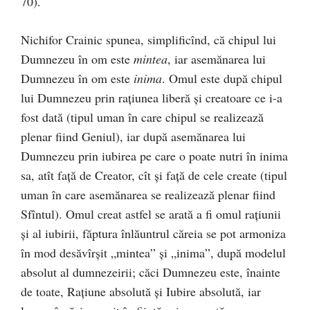
70).
Nichifor Crainic spunea, simplificînd, că chipul lui
Dumnezeu în om este
mintea
, iar asemănarea lui
Dumnezeu în om este
inima
. Omul este după chipul
lui Dumnezeu prin rațiunea liberă și creatoare ce i-a
fost dată (tipul uman în care chipul se realizează
plenar fiind Geniul), iar după asemănarea lui
Dumnezeu prin iubirea pe care o poate nutri în inima
sa, atît față de Creator, cît și față de cele create (tipul
uman în care asemănarea se realizează plenar fiind
Sfîntul). Omul creat astfel se arată a fi omul rațiunii
și al iubirii, făptura înlăuntrul căreia se pot armoniza
în mod desăvîrșit „mintea” și „inima”, după modelul
absolut al dumnezeirii; căci Dumnezeu este, înainte
de toate, Rațiune absolută și Iubire absolută, iar