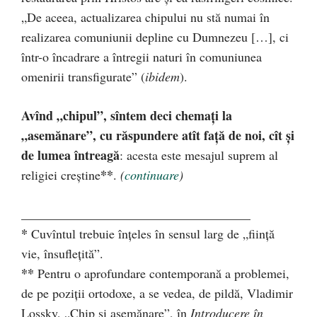
„De aceea, actualizarea chipului nu stă numai în
realizarea comuniunii depline cu Dumnezeu […], ci
într-o încadrare a întregii naturi în comuniunea
omenirii transfigurate” (
ibidem
).
Avînd „chipul”, sîntem deci chemați la
„asemănare”, cu răspundere atît față de noi, cît și
de lumea întreagă
: acesta este mesajul suprem al
**
religiei creștine
.
(
continuare
)
____________________________________
*
Cuvîntul trebuie înțeles în sensul larg de „ființă
vie, însuflețită”.
**
Pentru o aprofundare contemporană a problemei,
de pe poziții ortodoxe, a se vedea, de pildă, Vladimir
Lossky, „Chip și asemănare”, în
Introducere în