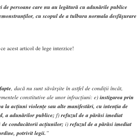
ri de persoane care nu au legătură cu adunările publice
 demonstranților, cu scopul de a tulbura normala desfăşurare
e acest articol de lege interzice!
fapte
, dacă nu sunt săvârşite în astfel de condiţii încât,
lementele constitutive ale unor infracţiuni: e)
instigarea prin
a la acţiuni violenţe sau alte manifestãri, cu intenţia de
d, a adunărilor publice;
f)
refuzul de a părăsi imediat
 de conducătorii acţiunilor;
i)
refuzul de a părăsi imediat
dine, potrivit legii.
”