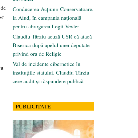
 de
Conducerea Acțiunii Conservatoare,
se
la Aiud, în campania națională
pentru abrogarea Legii Vexler
Claudiu Târziu acuză USR că atacă
Biserica după apelul unei deputate
privind ora de Religie
Val de incidente cibernetice în
ea
instituțiile statului. Claudiu Târziu
cere audit și răspundere publică
PUBLICITATE