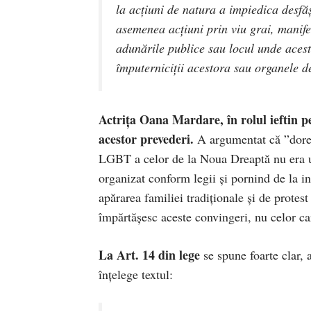
la acţiuni de natura a impiedica desfă
asemenea acţiuni prin viu grai, manife
adunările publice sau locul unde acest
împuterniciţii acestora sau organele de
Actrița Oana Mardare, în rolul ieftin pe
acestor prevederi.
A argumentat că ”dorea
LGBT a celor de la Noua Dreaptă nu era un
organizat conform legii și pornind de la in
apărarea familiei tradiționale și de prote
împărtășesc aceste convingeri, nu celor ca
La Art. 14 din lege
se spune foarte clar, 
înțelege textul: