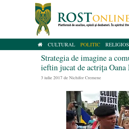
Sari
la
conținut
CULTURAL
POLITIC
RELIGIOS
Strategia de imagine a com
ieftin jucat de actrița Oan
3 iulie 2017
de
Nichifor Cremene