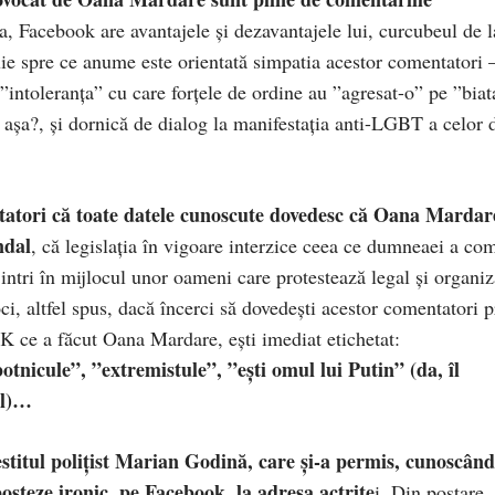
, Facebook are avantajele și dezavantajele lui, curcubeul de l
uie spre ce anume este orientată simpatia acestor comentatori 
”intoleranța” cu care forțele de ordine au ”agresat-o” pe ”biat
i așa?, și dornică de dialog la manifestația anti-LGBT a celor 
ntatori că toate datele cunoscute dovedesc că Oana Mardar
ndal
, că legislația în vigoare interzice ceea ce dumneaei a co
 intri în mijlocul unor oameni care protestează legal și organiz
oci, altfel spus, dacă încerci să dovedești acestor comentatori p
 ce a făcut Oana Mardare, ești imediat etichetat:
nicule”, ”extremistule”, ”ești omul lui Putin” (da, îl
ul)…
estitul polițist Marian Godină, care și-a permis, cunoscând
 posteze ironic, pe Facebook, la adresa actrițe
i. Din postare,