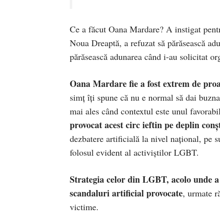
Ce a făcut Oana Mardare? A instigat pentr
Noua Dreaptă, a refuzat să părăsească adun
părăsească adunarea când i-au solicitat or
Oana Mardare fie a fost extrem de proa
simț îți spune că nu e normal să dai buzna p
mai ales când contextul este unul favorabi
provocat acest circ ieftin pe deplin conș
dezbatere artificială la nivel național, pe 
folosul evident al activiștilor LGBT.
Strategia celor din LGBT, acolo unde a f
scandaluri artificial provocate
, urmate r
victime.