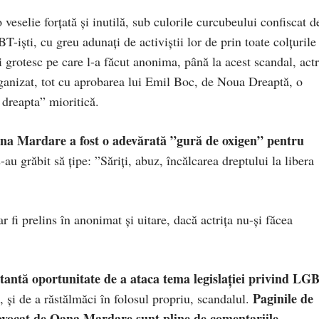
eselie forțată și inutilă, sub culorile curcubeului confiscat d
iști, cu greu adunați de activiștii lor de prin toate colțurile
și grotesc pe care l-a făcut anonima, până la acest scandal, actr
nizat, tot cu aprobarea lui Emil Boc, de Noua Dreaptă, o
 dreapta” mioritică.
Oana Mardare a fost o adevărată ”gură de oxigen” pentru
-au grăbit să țipe: ”Săriți, abuz, încălcarea dreptului la libera
r fi prelins în anonimat și uitare, dacă actrița nu-și făcea
tantă oportunitate de a ataca tema legislației privind LG
Paginile de
 și de a răstălmăci în folosul propriu, scandalul.
rovocat de Oana Mardare sunt pline de comentariile