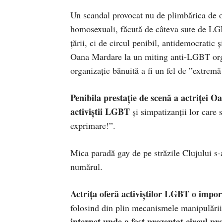
Un scandal provocat nu de plimbărica de o v
homosexuali, făcută de câteva sute de LGBT-
țării, ci de circul penibil, antidemocratic 
Oana Mardare la un miting anti-LGBT orga
organizație bănuită a fi un fel de ”extremă
Penibila prestație de scenă a actriței 
activiștii LGBT
și simpatizanții lor care s
exprimare!”.
Mica paradă gay de pe străzile Clujului s-a
numărul.
Actrița oferă activiștilor LGBT o impor
folosind din plin mecanismele manipulării,
internet unde a fost prezentat circul p