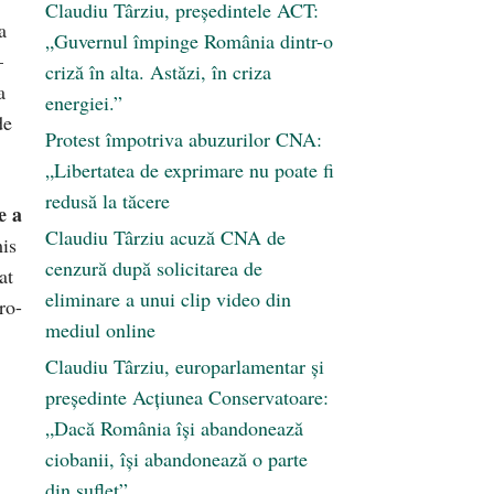
Claudiu Târziu, președintele ACT:
a
„Guvernul împinge România dintr-o
–
criză în alta. Astăzi, în criza
a
energiei.”
de
Protest împotriva abuzurilor CNA:
„Libertatea de exprimare nu poate fi
redusă la tăcere
e a
Claudiu Târziu acuză CNA de
mis
cenzură după solicitarea de
at
eliminare a unui clip video din
ro-
mediul online
Claudiu Târziu, europarlamentar și
președinte Acțiunea Conservatoare:
„Dacă România își abandonează
ciobanii, își abandonează o parte
din suflet”