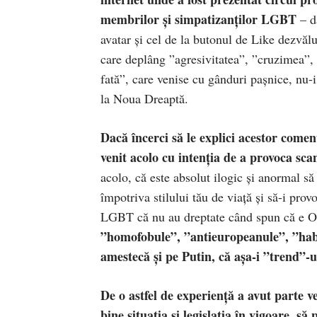
membrilor și simpatizanților LGBT
– da
avatar și cel de la butonul de Like dezvăl
care deplâng ”agresivitatea”, ”cruzimea”, 
fată”, care venise cu gânduri pașnice, nu-
la Noua Dreaptă.
Dacă încerci să le explici acestor come
venit acolo cu intenția de a provoca sca
acolo, că este absolut ilogic și anormal să
împotriva stilului tău de viață și să-i prov
LGBT că nu au dreptate când spun că e OK
”homofobule”, ”antieuropeanule”, ”habot
amestecă și pe Putin, că așa-i ”trend”-
De o astfel de experiență a avut parte v
bine situația și legislația în vigoare, să