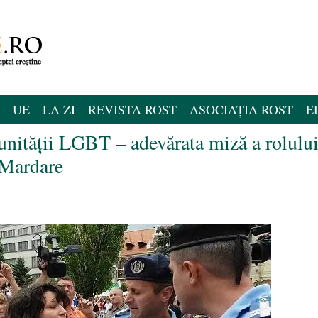
UE
LA ZI
REVISTA ROST
ASOCIAȚIA ROST
E
unității LGBT – adevărata miză a rolulu
a Mardare