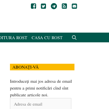
DITURA ROST
CASA CU ROST
i
ABONAȚI-VĂ
Introduceți mai jos adresa de email
pentru a primi notificări cînd sînt
publicate articole noi.
Adresa
de