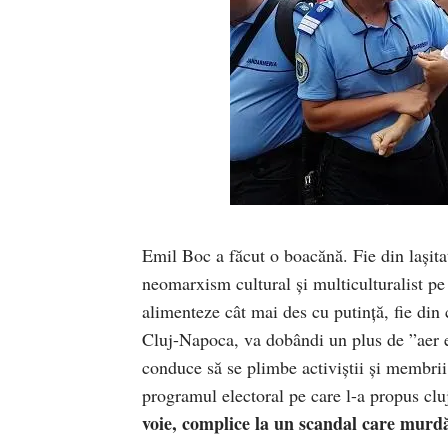
Emil Boc a făcut o boacănă. Fie din lașita
neomarxism cultural și multiculturalist pe 
alimenteze cât mai des cu putință, fie din 
Cluj-Napoca, va dobândi un plus de ”aer e
conduce să se plimbe activiștii și membr
programul electoral pe care l-a propus clu
voie, complice la un scandal care murdă