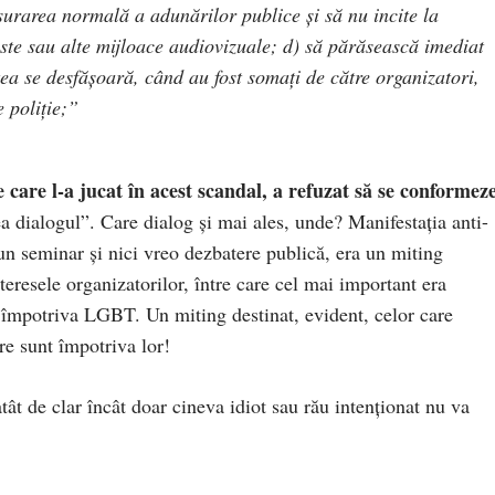
şurarea normală a adunărilor publice şi să nu incite la
ste sau alte mijloace audiovizuale; d) să părăsească imediat
ea se desfăşoară, când au fost somați de către organizatori,
 poliţie;”
 care l-a jucat în acest scandal, a refuzat să se conformez
 dialogul”. Care dialog și mai ales, unde? Manifestația anti-
 seminar și nici vreo dezbatere publică, era un miting
teresele organizatorilor, între care cel mai important era
st împotriva LGBT. Un miting destinat, evident, celor care
re sunt împotriva lor!
atât de clar încât doar cineva idiot sau rău intenționat nu va