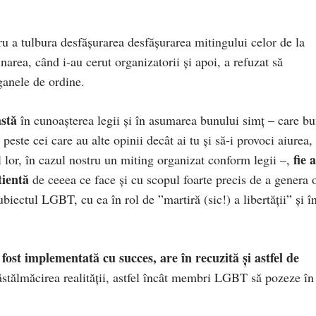
u a tulbura desfășurarea desfășurarea mitingului celor de la
area, când i-au cerut organizatorii și apoi, a refuzat să
ganele de ordine.
stă
în cunoașterea legii și în asumarea bunului simț – care b
este cei care au alte opinii decât ai tu și să-i provoci aiurea,
fie a
l lor, în cazul nostru un miting organizat conform legii –,
tientă
de ceeea ce face și cu scopul foarte precis de a genera 
subiectul LGBT, cu ea în rol de ”martiră (sic!) a libertății” și î
ost implementată cu succes, are în recuzită și astfel de
ăstălmăcirea realității, astfel încât membri LGBT să pozeze în