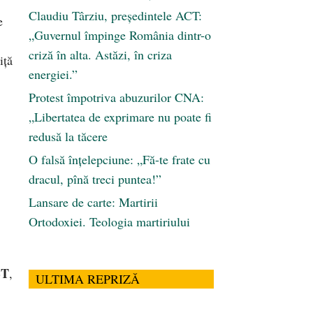
Claudiu Târziu, președintele ACT:
e
„Guvernul împinge România dintr-o
criză în alta. Astăzi, în criza
iță
energiei.”
Protest împotriva abuzurilor CNA:
„Libertatea de exprimare nu poate fi
redusă la tăcere
O falsă înțelepciune: „Fă-te frate cu
dracul, pînă treci puntea!”
Lansare de carte: Martirii
Ortodoxiei. Teologia martiriului
BT
,
ULTIMA REPRIZĂ