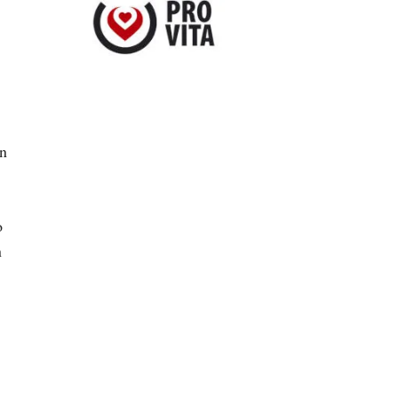
un
o
n