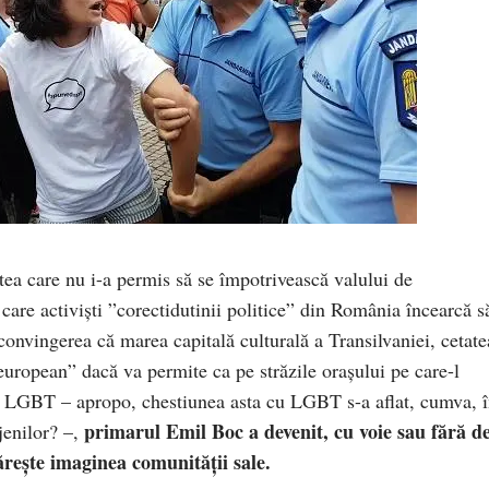
tea care nu i-a permis să se împotrivească valului de
care activiști ”corectidutinii politice” din România încearcă s
convingerea că marea capitală culturală a Transilvaniei, cetate
uropean” dacă va permite ca pe străzile orașului pe care-l
ii LGBT – apropo, chestiunea asta cu LGBT s-a aflat, cumva, 
primarul Emil Boc a devenit, cu voie sau fără d
jenilor? –,
rește imaginea comunității sale.