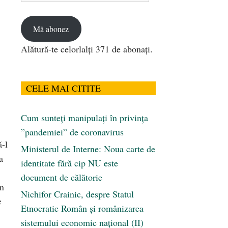
email
Mă abonez
Alătură-te celorlalți 371 de abonați.
CELE MAI CITITE
Cum sunteți manipulați în privința
”pandemiei” de coronavirus
ă-l
Ministerul de Interne: Noua carte de
a
identitate fără cip NU este
document de călătorie
în
Nichifor Crainic, despre Statul
e
Etnocratic Român şi românizarea
sistemului economic naţional (II)