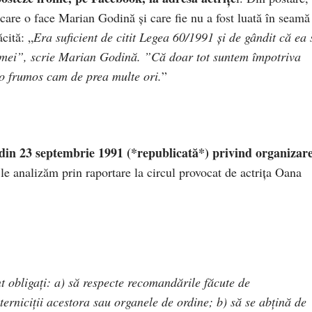
e care o face Marian Godină și care fie nu a fost luată în seamă
cită: „
Era suficient de citit Legea 60/1991 şi de gândit că ea 
u femei”, scrie Marian Godină. ”Că doar tot suntem împotriva
-o frumos cam de prea multe ori.
”
din 23 septembrie 1991 (*republicată*) privind organizar
 le analizăm prin raportare la circul provocat de actrița Oana
t obligaţi: a) să respecte recomandările făcute de
terniciţii acestora sau organele de ordine; b) să se abţină de