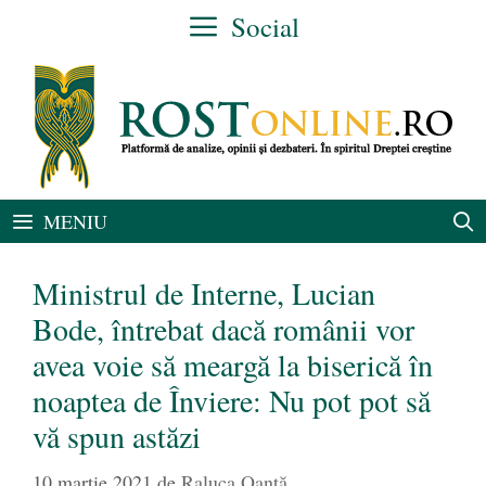
Sari
Social
la
conținut
MENIU
Ministrul de Interne, Lucian
Bode, întrebat dacă românii vor
avea voie să meargă la biserică în
noaptea de Înviere: Nu pot pot să
vă spun astăzi
10 martie 2021
de
Raluca Oanță