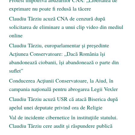
Protest împotriva abuzurilor CNA: „Libertatea de
exprimare nu poate fi redusă la tăcere
Claudiu Târziu acuză CNA de cenzură după
solicitarea de eliminare a unui clip video din mediul
online
Claudiu Târziu, europarlamentar și președinte
Acțiunea Conservatoare: „Dacă România își
abandonează ciobanii, își abandonează o parte din
suflet”
Conducerea Acțiunii Conservatoare, la Aiud, în
campania națională pentru abrogarea Legii Vexler
Claudiu Târziu acuză USR că atacă Biserica după
apelul unei deputate privind ora de Religie
Val de incidente cibernetice în instituțiile statului.
Claudiu Târziu cere audit și răspundere publică