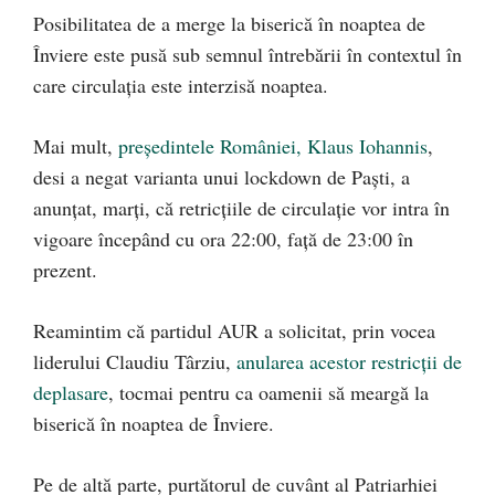
Posibilitatea de a merge la biserică în noaptea de
Înviere este pusă sub semnul întrebării în contextul în
care circulația este interzisă noaptea.
Mai mult,
președintele României, Klaus Iohannis
,
desi a negat varianta unui lockdown de Paști, a
anunțat, marți, că retricțiile de circulație vor intra în
vigoare începând cu ora 22:00, față de 23:00 în
prezent.
Reamintim că partidul AUR a solicitat, prin vocea
liderului Claudiu Târziu,
anularea acestor restricții de
deplasare
, tocmai pentru ca oamenii să meargă la
biserică în noaptea de Înviere.
Pe de altă parte, purtătorul de cuvânt al Patriarhiei