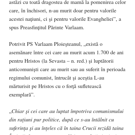
astăzi cu toată dragostea de mamă la pomenirea celor
care, în închisori, n-au murit doar pentru valorile
acestei națiuni, ci și pentru valorile Evangheliei”, a
spus Preasfințitul Părinte Varlaam.
Potrivit PS Varlaam Ploieșteanul, „există o
asemănare între cei care au murit acum 1.700 de ani
pentru Hristos (la Sevasta – n. red.) și luptătorii
anticomuniști care au murit sau au suferit în perioada
regimului comunist, întrucât și aceștia L-au
mărturisit pe Hristos cu o forță sufletească
exemplară”.
„
Chiar și cei care au luptat împotriva comunismului
din rațiuni pur politice, după ce s-au întâlnit cu
suferința și au înțeles că în taina Crucii rezidă taina