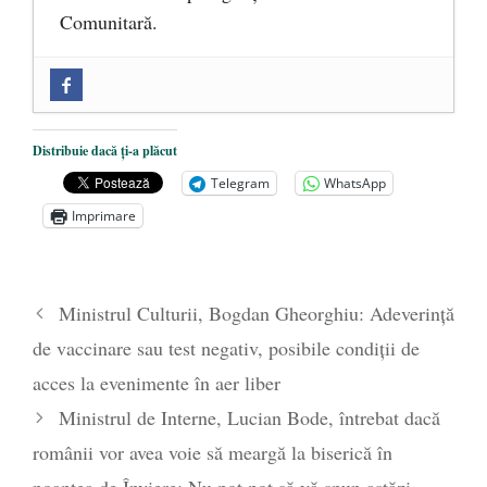
Comunitară.
Zilele Culturii și Spiritualității la
Mănăstirea „Sfânta Ana” Rohia. Părintele
Nicolae Steinhardt, comemorat la 102 ani
Distribuie dacă ți-a plăcut
de la naștere
- 29 iulie 2024
Telegram
WhatsApp
„Carnea cultivată” în laborator, tot mai
Imprimare
aproape de autorizare pentru
comercializare în UE
- 28 iulie 2024
Părintele mărturisitor Constantin
Ministrul Culturii, Bogdan Gheorghiu: Adeverinţă
Voicescu, pomenit, duminică, la
de vaccinare sau test negativ, posibile condiţii de
Mănăstirea Cernica
- 27 iulie 2024
acces la evenimente în aer liber
Ministrul de Interne, Lucian Bode, întrebat dacă
românii vor avea voie să meargă la biserică în
noaptea de Înviere: Nu pot pot să vă spun astăzi