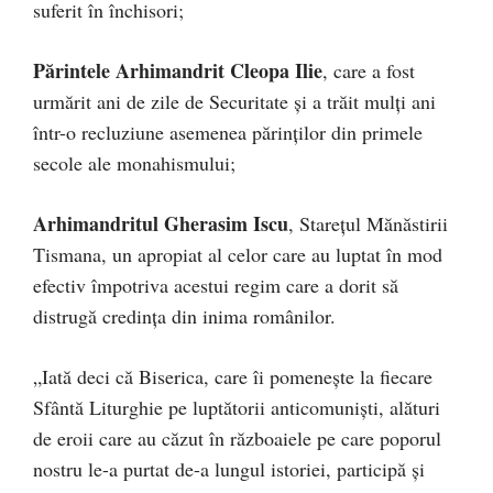
suferit în închisori;
Părintele Arhimandrit Cleopa Ilie
, care a fost
urmărit ani de zile de Securitate și a trăit mulți ani
într-o recluziune asemenea părinților din primele
secole ale monahismului;
Arhimandritul Gherasim Iscu
, Starețul Mănăstirii
Tismana, un apropiat al celor care au luptat în mod
efectiv împotriva acestui regim care a dorit să
distrugă credința din inima românilor.
„Iată deci că Biserica, care îi pomenește la fiecare
Sfântă Liturghie pe luptătorii anticomuniști, alături
de eroii care au căzut în războaiele pe care poporul
nostru le-a purtat de-a lungul istoriei, participă și