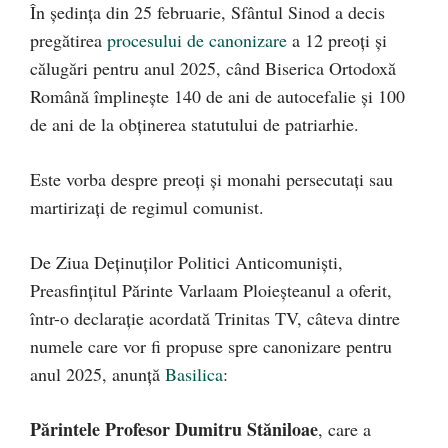
În ședința din 25 februarie, Sfântul Sinod a decis
pregătirea
procesului de canonizare
a 12 preoți și
călugări pentru anul 2025, când Biserica Ortodoxă
Română împlinește 140 de ani de autocefalie și 100
de ani de la obținerea statutului de patriarhie.
Este vorba despre preoți și monahi persecutați sau
martirizați de regimul comunist.
De Ziua Deținuților Politici Anticomuniști,
Preasfințitul Părinte Varlaam Ploieșteanul a oferit,
într-o declarație acordată Trinitas TV, câteva dintre
numele care vor fi propuse spre canonizare pentru
anul 2025, anunță
Basilica
:
Părintele Profesor Dumitru Stăniloae
, care a