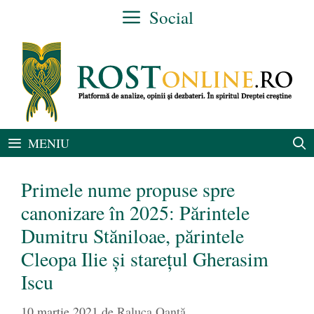
Sari
Social
la
conținut
MENIU
Primele nume propuse spre
canonizare în 2025: Părintele
Dumitru Stăniloae, părintele
Cleopa Ilie și starețul Gherasim
Iscu
10 martie 2021
de
Raluca Oanță