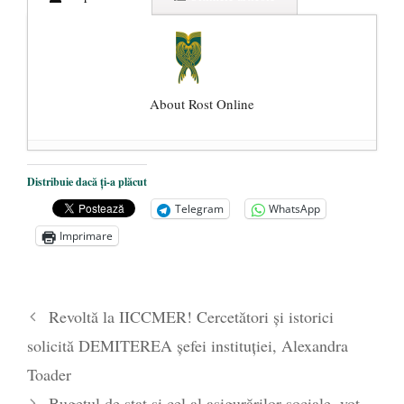
About Rost Online
Dezvăluiri cutremurătoare despre
Distribuie dacă ți-a plăcut
președintele Ucrainei, Volodymyr
Telegram
WhatsApp
Zelensky
- 13 mai 2026
Imprimare
Statul care servește Națiunea
- 21 aprilie
2026
Legea Vexler produce efecte. Bustul
Revoltă la IICCMER! Cercetători și istorici
poetului Octavian Goga, înlăturat din Iași
solicită DEMITEREA șefei instituției, Alexandra
- 16 aprilie 2026
Toader
Bugetul de stat şi cel al asigurărilor sociale, vot