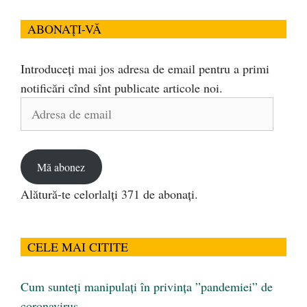
ABONAȚI-VĂ
Introduceți mai jos adresa de email pentru a primi
notificări cînd sînt publicate articole noi.
Adresa
de
email
Mă abonez
Alătură-te celorlalți 371 de abonați.
CELE MAI CITITE
Cum sunteți manipulați în privința ”pandemiei” de
coronavirus