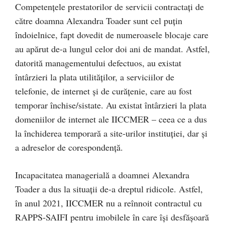
Competențele prestatorilor de servicii contractați de
către doamna Alexandra Toader sunt cel puțin
îndoielnice, fapt dovedit de numeroasele blocaje care
au apărut de-a lungul celor doi ani de mandat. Astfel,
datorită managementului defectuos, au existat
întârzieri la plata utilităților, a serviciilor de
telefonie, de internet și de curățenie, care au fost
temporar închise/sistate. Au existat întârzieri la plata
domeniilor de internet ale IICCMER – ceea ce a dus
la închiderea temporară a site-urilor instituției, dar și
a adreselor de corespondență.
Incapacitatea managerială a doamnei Alexandra
Toader a dus la situații de-a dreptul ridicole. Astfel,
în anul 2021, IICCMER nu a reînnoit contractul cu
RAPPS-SAIFI pentru imobilele în care își desfășoară