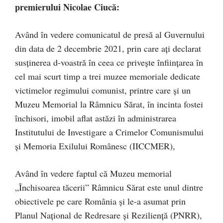
premierului Nicolae Ciucă:
Având în vedere comunicatul de presă al Guvernului
din data de 2 decembrie 2021, prin care ați declarat
susținerea d-voastră în ceea ce privește înființarea în
cel mai scurt timp a trei muzee memoriale dedicate
victimelor regimului comunist, printre care și un
Muzeu Memorial la Râmnicu Sărat, în incinta fostei
închisori, imobil aflat astăzi în administrarea
Institutului de Investigare a Crimelor Comunismului
și Memoria Exilului Românesc (IICCMER),
Având în vedere faptul că Muzeu memorial
„Închisoarea tăcerii” Râmnicu Sărat este unul dintre
obiectivele pe care România și le-a asumat prin
Planul Național de Redresare și Reziliență (PNRR),