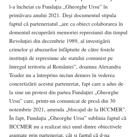
l-a încheiat cu Fundația „Gheorghe Ursu” în
primăvara anului 2021. Deși documentul stipula
faptul că parteneriatul „are ca obiect colaborarea în
domeniul recuperării memoriei represiunii din timpul
Revoluției din decembrie 1989, al investigării
crimelor și abuzurilor înfăptuite de către fostele
instituții de represiune ale statului comunist pe
întregul teritoriu al României”, doamna Alexandra
Toader nu a întreprins niciun demers în vederea
concretizării acestui parteneriat, fapt care a adus de
la sine un protest din partea Fundației „Gheorghe
Ursu” care, printr-un comunicat de presă din 30
noiembrie 2021, amenda „blocajul de la IICCMER”.
În fapt, Fundația „Gheorghe Ursu” sublinia faptul că
IICCMER nu a realizat nici unul dintre obiectivele
asumate prin parteneriat, cât și faptul că d-na