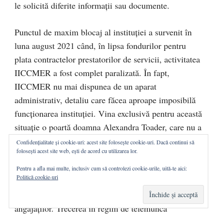
le solicită diferite informații sau documente.
Punctul de maxim blocaj al instituției a survenit în
luna august 2021 când, în lipsa fondurilor pentru
plata contractelor prestatorilor de servicii, activitatea
IICCMER a fost complet paralizată. În fapt,
IICCMER nu mai dispunea de un aparat
administrativ, detaliu care făcea aproape imposibilă
funcționarea instituției. Vina exclusivă pentru această
situație o poartă doamna Alexandra Toader, care nu a
fost capabilă să gestioneze bugetul care îi fusese
Confidențialitate și cookie-uri: acest site folosește cookie-uri. Dacă continui să
folosești acest site web, ești de acord cu utilizarea lor.
atribuit IICCMER. În fața acestei situații, doamna
Alexandra Toader a ales calea iresponsabilității
Pentru a afla mai multe, inclusiv cum să controlezi cookie-urile, uită-te aici:
Politică cookie-uri
totale, plecând în concediu și trimițând angajații în
regim de telemuncă, fără o consultare prealabilă a
angajaților. Trecerea în regim de telemuncă