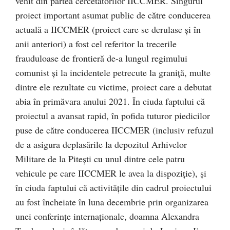
venit din partea cercetătorilor IICCMER. Singurul
proiect important asumat public de către conducerea
actuală a IICCMER (proiect care se derulase și în
anii anteriori) a fost cel referitor la trecerile
frauduloase de frontieră de-a lungul regimului
comunist și la incidentele petrecute la graniță, multe
dintre ele rezultate cu victime, proiect care a debutat
abia în primăvara anului 2021. În ciuda faptului că
proiectul a avansat rapid, în pofida tuturor piedicilor
puse de către conducerea IICCMER (inclusiv refuzul
de a asigura deplasările la depozitul Arhivelor
Militare de la Pitești cu unul dintre cele patru
vehicule pe care IICCMER le avea la dispoziție), și
în ciuda faptului că activitățile din cadrul proiectului
au fost încheiate în luna decembrie prin organizarea
unei conferințe internaționale, doamna Alexandra