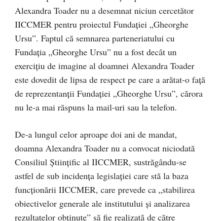
Alexandra Toader nu a desemnat niciun cercetător
IICCMER pentru proiectul Fundației „Gheorghe
Ursu”. Faptul că semnarea parteneriatului cu
Fundația „Gheorghe Ursu” nu a fost decât un
exercițiu de imagine al doamnei Alexandra Toader
este dovedit de lipsa de respect pe care a arătat-o față
de reprezentanții Fundației „Gheorghe Ursu”, cărora
nu le-a mai răspuns la mail-uri sau la telefon.
De-a lungul celor aproape doi ani de mandat,
doamna Alexandra Toader nu a convocat niciodată
Consiliul Științific al IICCMER, sustrăgându-se
astfel de sub incidența legislației care stă la baza
funcționării IICCMER, care prevede ca „stabilirea
obiectivelor generale ale institutului și analizarea
rezultatelor obținute” să fie realizată de către