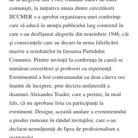
comuniști, la inițiativa unuia dintre cercetătorii
IICCMER s-a aprobat organizarea unei conferințe
care să aducă în atenția publicului larg contextul în
care s-au desfășurat alegerile din noiembrie 1946, cât
și consecințele care au decurs în urma falsificării
masive a rezultatelor în favoarea Partidului
Comunist. Printre invitații la conferința în cauză se
numărau cercetători și profesori cu experiență.
Evenimentul a fost contramandat cu doar câteva ore
înainte de începere, prin decizia unilaterală a
doamnei Alexandra Toader, care a pretins, în mod
fals, că nu aprobase lista cu participanți la
eveniment. Desigur, această anulare a evenimentului
a produs rumoare în rândul invitaților, care s-au
declarat nemulțumiți de lipsa de profesionalism a
institutului.