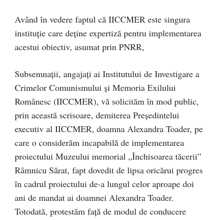
Având în vedere faptul că IICCMER este singura
instituție care deține expertiză pentru implementarea
acestui obiectiv, asumat prin PNRR,
Subsemnații, angajați ai Institutului de Investigare a
Crimelor Comunismului și Memoria Exilului
Românesc (IICCMER), vă solicităm în mod public,
prin această scrisoare, demiterea Președintelui
executiv al IICCMER, doamna Alexandra Toader, pe
care o considerăm incapabilă de implementarea
proiectului Muzeului memorial „Închisoarea tăcerii”
Râmnicu Sărat, fapt dovedit de lipsa oricărui progres
în cadrul proiectului de-a lungul celor aproape doi
ani de mandat ai doamnei Alexandra Toader.
Totodată, protestăm față de modul de conducere