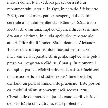
măsuri concrete în vederea prezervării sitului
monumentului istoric. În fapt, în data de 5 februarie
2020, cea mai mare parte a acoperișului clădirii
centrale a fostului penitenciar Râmnicu Sărat a fost
afectat de o furtună, fapt ce expunea direct și în mod
dramatic clădirea. În ciuda apelurilor repetate ale
autorităților din Râmnicu Sărat, doamna Alexandra
Toader nu a întreprins nicio măsură pentru a se
interveni cu o reparație de urgență, fapt ce ar fi putut
prezerva integritatea clădirii. Chiar și în momentul
de față, o parte a clădirii principale a fostei închisori
nu are acoperiș, fiind astfel expusă intemperiilor,
existând un pericol iminent de prăbușire. Este posibil
ca imobilul să nu supraviețuiască acestei ierni.
Chestiunile de interes major ale conducerii vis-à-vis
de prioritățile din cadrul acestui proiect s-au