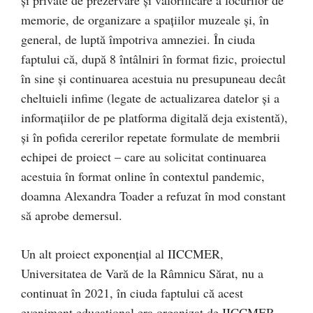
și private de prezervare și valorificare a locurilor de
memorie, de organizare a spațiilor muzeale și, în
general, de luptă împotriva amneziei. În ciuda
faptului că, după 8 întâlniri în format fizic, proiectul
în sine și continuarea acestuia nu presupuneau decât
cheltuieli infime (legate de actualizarea datelor și a
informațiilor de pe platforma digitală deja existentă),
și în pofida cererilor repetate formulate de membrii
echipei de proiect – care au solicitat continuarea
acestuia în format online în contextul pandemic,
doamna Alexandra Toader a refuzat în mod constant
să aprobe demersul.
Un alt proiect exponențial al IICCMER,
Universitatea de Vară de la Râmnicu Sărat, nu a
continuat în 2021, în ciuda faptului că acest
eveniment educațional era organizat de IICCMER