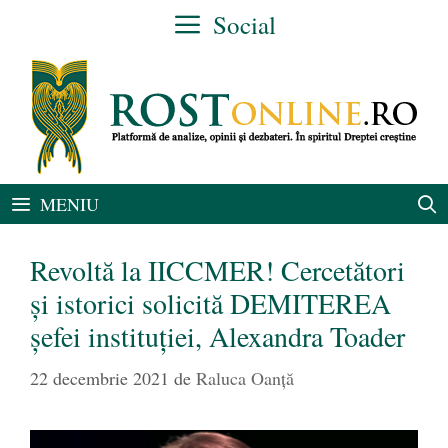
Sari
Social
la
conținut
MENIU
Revoltă la IICCMER! Cercetători
și istorici solicită DEMITEREA
șefei instituției, Alexandra Toader
22 decembrie 2021
de
Raluca Oanță