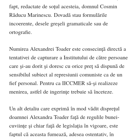
fapt, redactate de soțul acesteia, domnul Cosmin
Răducu Marinescu. Dovadă stau formulările
incoerente, desele greșeli gramaticale sau de
ortografie.
Numirea Alexandrei Toader este consecință directă a
tentativei de capturare a Institutului de către persoane
care și-au dorit și doresc cu orice preț să dispună de
sensibilul subiect al represiunii comuniste ca de un
fief personal. Pentru ca IICCMER să-și realizeze
menirea, astfel de ingerințe trebuie să înceteze.
Un alt detaliu care exprimă în mod vădit disprețul
doamnei Alexandra Toader față de regulile bunei-
cuviințe și chiar față de legislația în vigoare, este
faptul că aceasta fumează, adesea ostentativ, în