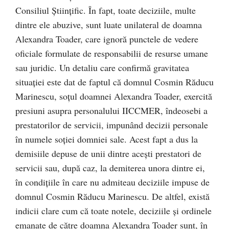
Consiliul Științific. În fapt, toate deciziile, multe
dintre ele abuzive, sunt luate unilateral de doamna
Alexandra Toader, care ignoră punctele de vedere
oficiale formulate de responsabilii de resurse umane
sau juridic. Un detaliu care confirmă gravitatea
situației este dat de faptul că domnul Cosmin Răducu
Marinescu, soțul doamnei Alexandra Toader, exercită
presiuni asupra personalului IICCMER, îndeosebi a
prestatorilor de servicii, impunând decizii personale
în numele soției domniei sale. Acest fapt a dus la
demisiile depuse de unii dintre acești prestatori de
servicii sau, după caz, la demiterea unora dintre ei,
în condițiile în care nu admiteau deciziile impuse de
domnul Cosmin Răducu Marinescu. De altfel, există
indicii clare cum că toate notele, deciziile și ordinele
emanate de către doamna Alexandra Toader sunt, în