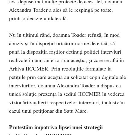
fost depuse mai multe proiecte de acest fel, doamna
Alexandra Toader a ales să le respingă pe toate,
printr-o decizie unilaterală.
Nu în ultimul rând, doamna Toader refuză, în mod
abuziv și în disprețul oricăror norme de etică, să
pună la dispoziția foștilor deținuți politici interviuri
realizate în anii anteriori cu aceștia, și care se află în
Arhiva IICCMER. Prin rezoluțiile formulate la
petițiile prin care aceștia au solicitat copii digitale ale
interviurilor, doamna Alexandra Toader a dispus ca
unică soluție prezența la sediul IICCMER în vederea
vizionării/audierii respectivelor interviuri, inclusiv în
cazul unui petiționar din Satu Mare.
Protestăm împotriva lipsei unei strategii