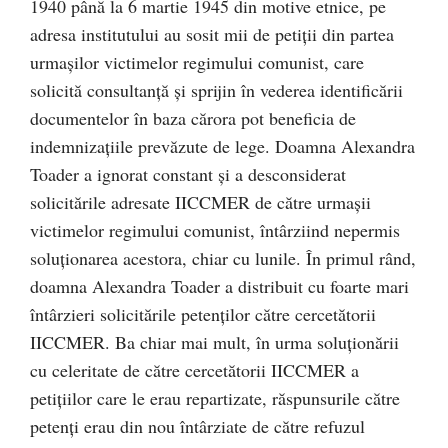
1940 până la 6 martie 1945 din motive etnice, pe
adresa institutului au sosit mii de petiții din partea
urmașilor victimelor regimului comunist, care
solicită consultanță și sprijin în vederea identificării
documentelor în baza cărora pot beneficia de
indemnizațiile prevăzute de lege. Doamna Alexandra
Toader a ignorat constant și a desconsiderat
solicitările adresate IICCMER de către urmașii
victimelor regimului comunist, întârziind nepermis
soluționarea acestora, chiar cu lunile. În primul rând,
doamna Alexandra Toader a distribuit cu foarte mari
întârzieri solicitările petenților către cercetătorii
IICCMER. Ba chiar mai mult, în urma soluționării
cu celeritate de către cercetătorii IICCMER a
petițiilor care le erau repartizate, răspunsurile către
petenți erau din nou întârziate de către refuzul