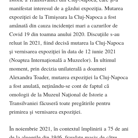
manifestat interesul de a găzdui expoziția. Mutarea
expoziției de la Timișoara la Cluj-Napoca a fost
amânată din cauza incidenței mari a cazurilor de
Covid 19 din toamna anului 2020. Discuțiile s-au
reluat în 2021, fiind decisă mutarea la Cluj-Napoca
și vernisarea expoziției în data de 12 iunie 2021
(Noaptea Internațională a Muzeelor). În ultimul
moment, prin decizia unilaterală a doamnei
Alexandra Toader, mutarea expoziției la Cluj-Napoca
a fost anulată, neținându-se cont de faptul că
omologii de la Muzeul Național de Istorie a
Transilvaniei făcuseră toate pregătirile pentru
primirea și vernisarea expoziției.
În noiembrie 2021, în contextul împlinirii a 75 de ani
de la alegerile din 1946, fraudate masiv de către