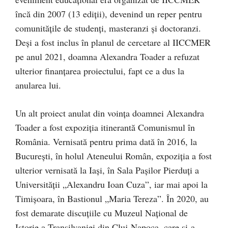
încă din 2007 (13 ediții), devenind un reper pentru
comunitățile de studenți, masteranzi și doctoranzi.
Deși a fost inclus în planul de cercetare al IICCMER
pe anul 2021, doamna Alexandra Toader a refuzat
ulterior finanțarea proiectului, fapt ce a dus la
anularea lui.
Un alt proiect anulat din voința doamnei Alexandra
Toader a fost expoziția itinerantă Comunismul în
România. Vernisată pentru prima dată în 2016, la
București, în holul Ateneului Român, expoziția a fost
ulterior vernisată la Iași, în Sala Pașilor Pierduți a
Universității „Alexandru Ioan Cuza”, iar mai apoi la
Timișoara, în Bastionul „Maria Tereza”. În 2020, au
fost demarate discuțiile cu Muzeul Național de
Istorie a Transilvaniei din Cluj-Napoca, care și-a