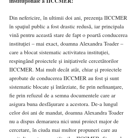
instituționale a IICCMER!
Din nefericire, în ultimii doi ani, prezența IICCMER
în spațiul public a fost drastic redusă, iar principala
vină pentru această stare de fapt o poartă conducerea
instituției – mai exact, doamna Alexandra Toader –
care a blocat sistematic activitatea instituției,
respingând proiectele și inițiativele cercetătorilor
IICCMER. Mai mult decât atât, chiar și proiectele
aprobate de conducerea IICCMER au fost și sunt
sistematic blocate și întârziate, fie prin nefinanțare,
fie prin refuzul de a semna documentele care ar
asigura buna desfășurare a acestora. De-a lungul
celor doi ani de mandat, doamna Alexandra Toader
nu a dispus demararea nici unui proiect major de
cercetare, în ciuda mai multor propuneri care au