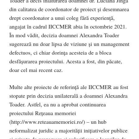
Toader a decis înlăturarea doamnei dr. Luciana Jinga
din calitatea de coordonator de proiect și desemnarea
drept coordonator a unui coleg fără experiență,
angajat în cadrul IICCMER abia în octombrie 2021.
În mod vădit, decizia doamnei Alexandra Toader
sugerează nu doar lipsa de viziune și un management
defectuos, ci chiar dorința acesteia de a bloca
desfășurarea proiectului. Acesta a fost, din păcate,
doar cel mai recent caz.
Multe alte proiecte de referință ale IICCMER au fost
stopate prin decizia unilaterală a doamnei Alexandra
Toader. Astfel, ea nu a aprobat continuarea
proiectului Rețeaua memoriei
(http://www.reteauamemoriei.ro/) – un hub
neformalizat juridic a majorității inițiativelor publice