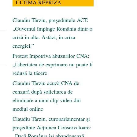
ULTIMA REPRIZĂ
Claudiu Târziu, președintele ACT:
„Guvernul împinge România dintr-o
criză în alta. Astăzi, în criza
energiei.”
Protest împotriva abuzurilor CNA:
„Libertatea de exprimare nu poate fi
redusă la tăcere
Claudiu Târziu acuză CNA de
cenzură după solicitarea de
eliminare a unui clip video din
mediul online
Claudiu Târziu, europarlamentar și
președinte Acțiunea Conservatoare:
„Dacă România își abandonează