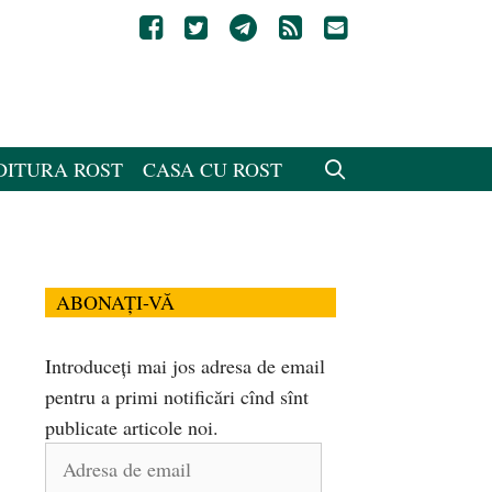
DITURA ROST
CASA CU ROST
ABONAȚI-VĂ
Introduceți mai jos adresa de email
pentru a primi notificări cînd sînt
publicate articole noi.
Adresa
de