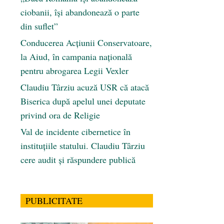
ciobanii, își abandonează o parte
din suflet”
Conducerea Acțiunii Conservatoare,
la Aiud, în campania națională
pentru abrogarea Legii Vexler
Claudiu Târziu acuză USR că atacă
Biserica după apelul unei deputate
privind ora de Religie
Val de incidente cibernetice în
instituțiile statului. Claudiu Târziu
cere audit și răspundere publică
PUBLICITATE