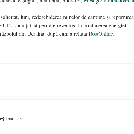
 doar de câștigat”, a anunțat, miercuri,
Mesagerul hunedoarea
olicitat, luni, redeschiderea minelor de cărbune și repornirea
re UE a anunțat că permite revenirea la producerea energiei
 războiul din Ucraina, după cum a relatat
RostOnline
.
președintele Ucrainei, Volodymyr Zelensky
- 13 mai 2026
aprilie 2026
Imprimare
l poetului Octavian Goga, înlăturat din Iași
- 16 aprilie 2026