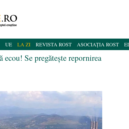
UE
LA ZI
REVISTA ROST
ASOCIAȚIA ROST
E
 ecou! Se pregătește repornirea