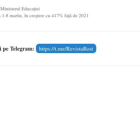
 Ministerul Educației
a 1-8 martie, în creștere cu 417% față de 2021
și pe Telegram:
https://t.me/RevistaRost