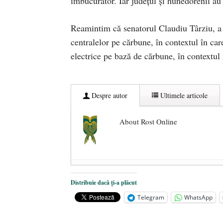
îmbucurător. Iar ju­dețul și hunedorenii au
Reamintim că senatorul Claudiu Târziu, a s
centralelor pe cărbune, în contextul în ca
electrice pe bază de cărbune, în contextul
Despre autor
Ultimele articole
About Rost Online
Dezvăluiri cutremurătoare despre 
Distribuie dacă ți-a plăcut
Statul care servește Națiunea
- 21 
Telegram
WhatsApp
Legea Vexler produce efecte. Bustu