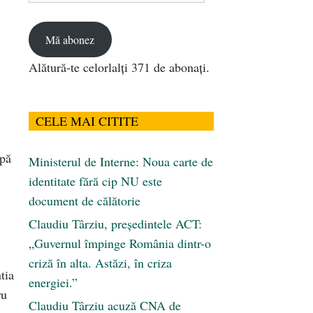
email
Mă abonez
Alătură-te celorlalți 371 de abonați.
CELE MAI CITITE
upă
Ministerul de Interne: Noua carte de
identitate fără cip NU este
document de călătorie
Claudiu Târziu, președintele ACT:
„Guvernul împinge România dintr-o
criză în alta. Astăzi, în criza
tia
energiei.”
ru
Claudiu Târziu acuză CNA de