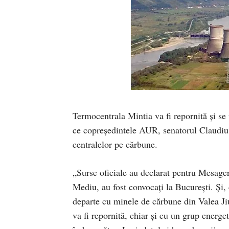
Termocentrala Mintia va fi repornită și se
ce copreședintele AUR, senatorul Claudiu T
centralelor pe cărbune.
„Surse oficiale au declarat pentru Mesage
Mediu, au fost convocați la București. Și,
departe cu minele de cărbune din Valea Ji
va fi repornită, chiar și cu un grup energe