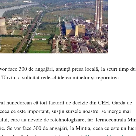
 vor face 300 de angajări, anunță presa locală, la scurt timp d
ârziu, a solicitat redeschiderea minelor și repornirea
rul hunedorean că toți factorii de decizie din CEH, Garda de
 ceea ce este important, susțin sursele noastre, se merge mai
ului, care au nevoie de retehnologizare, iar Termocentrala Min
tic. Se vor face 300 de angajări, la Mintia, ceea ce este un luc