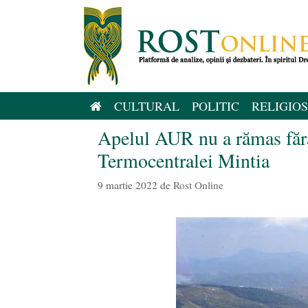
Sari
la
conținut
CULTURAL
POLITIC
RELIGIOS
Apelul AUR nu a rămas fără
Termocentralei Mintia
9 martie 2022
de
Rost Online