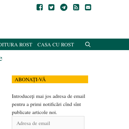
DITURA ROST
CASA CU ROST
e
ABONAȚI-VĂ
Introduceți mai jos adresa de email
pentru a primi notificări cînd sînt
publicate articole noi.
Adresa
de