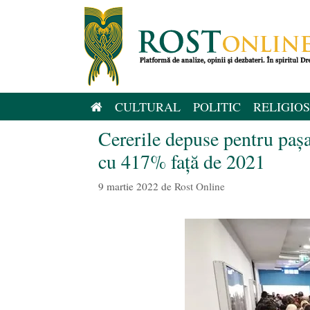
Sari
la
conținut
CULTURAL
POLITIC
RELIGIOS
Cererile depuse pentru paşa
cu 417% față de 2021
9 martie 2022
de
Rost Online