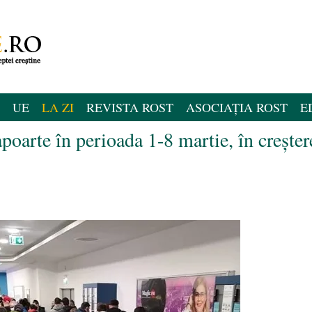
UE
LA ZI
REVISTA ROST
ASOCIAȚIA ROST
E
poarte în perioada 1-8 martie, în creșter