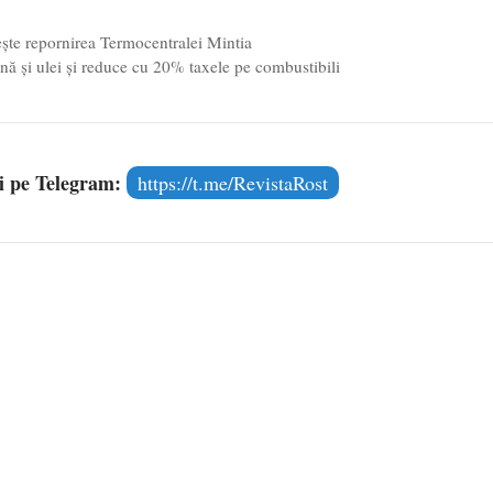
ște repornirea Termocentralei Mintia
ină şi ulei și reduce cu 20% taxele pe combustibili
și pe Telegram:
https://t.me/RevistaRost