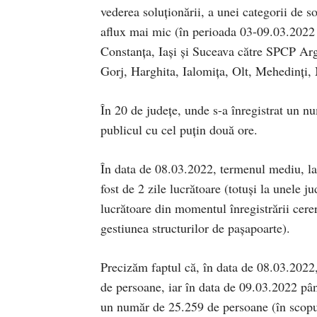
vederea soluționării, a unei categorii de so
aflux mai mic (în perioada 03-09.03.2022 
Constanța, Iași și Suceava către SPCP Arg
Gorj, Harghita, Ialomița, Olt, Mehedinți,
În 20 de județe, unde s-a înregistrat un n
publicul cu cel puțin două ore.
În data de 08.03.2022, termenul mediu, la 
fost de 2 zile lucrătoare (totuși la unele
lucrătoare din momentul înregistrării cerer
gestiunea structurilor de pașapoarte).
Precizăm faptul că, în data de 08.03.2022
de persoane, iar în data de 09.03.2022 pân
un număr de 25.259 de persoane (în scopul 