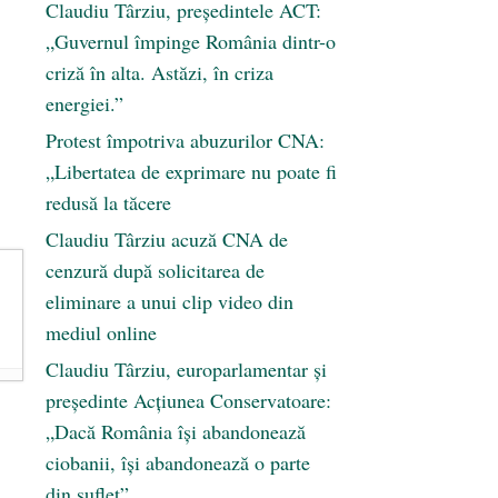
Claudiu Târziu, președintele ACT:
„Guvernul împinge România dintr-o
criză în alta. Astăzi, în criza
energiei.”
Protest împotriva abuzurilor CNA:
„Libertatea de exprimare nu poate fi
redusă la tăcere
Claudiu Târziu acuză CNA de
cenzură după solicitarea de
eliminare a unui clip video din
mediul online
Claudiu Târziu, europarlamentar și
președinte Acțiunea Conservatoare:
„Dacă România își abandonează
ciobanii, își abandonează o parte
din suflet”