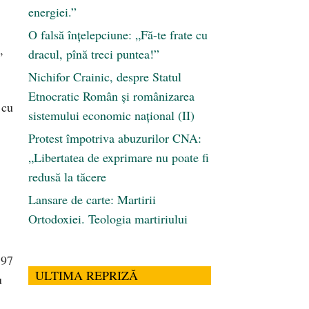
energiei.”
O falsă înțelepciune: „Fă-te frate cu
,
dracul, pînă treci puntea!”
Nichifor Crainic, despre Statul
Etnocratic Român şi românizarea
 cu
sistemului economic naţional (II)
Protest împotriva abuzurilor CNA:
„Libertatea de exprimare nu poate fi
redusă la tăcere
Lansare de carte: Martirii
Ortodoxiei. Teologia martiriului
197
ULTIMA REPRIZĂ
u