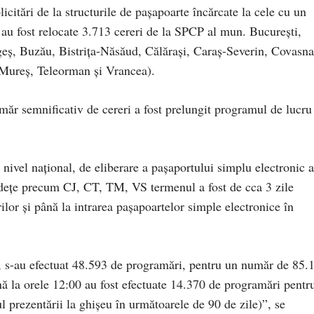
licitări de la structurile de pașapoarte încărcate la cele cu un
au fost relocate 3.713 cereri de la SPCP al mun. București,
eș, Buzău, Bistrița-Năsăud, Călărași, Caraș-Severin, Covasna
 Mureș, Teleorman și Vrancea).
umăr semnificativ de cereri a fost prelungit programul de lucru
nivel național, de eliberare a pașaportului simplu electronic a
 județe precum CJ, CT, TM, VS termenul a fost de cca 3 zile
ilor și până la intrarea pașapoartelor simple electronice în
, s-au efectuat 48.593 de programări, pentru un număr de 85.
ă la orele 12:00 au fost efectuate 14.370 de programări pentr
prezentării la ghișeu în următoarele de 90 de zile)”, se