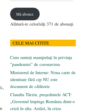
email
Mă abonez
Alătură-te celorlalți 371 de abonați.
CELE MAI CITITE
Cum sunteți manipulați în privința
”pandemiei” de coronavirus
Ministerul de Interne: Noua carte de
identitate fără cip NU este
document de călătorie
5%,
Claudiu Târziu, președintele ACT:
„Guvernul împinge România dintr-o
în
criză în alta. Astăzi, în criza