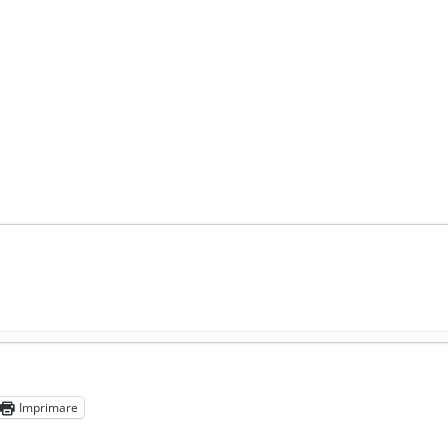
președintele Ucrainei, Volodymyr Zelensky
- 13 mai 2026
aprilie 2026
Imprimare
l poetului Octavian Goga, înlăturat din Iași
- 16 aprilie 2026