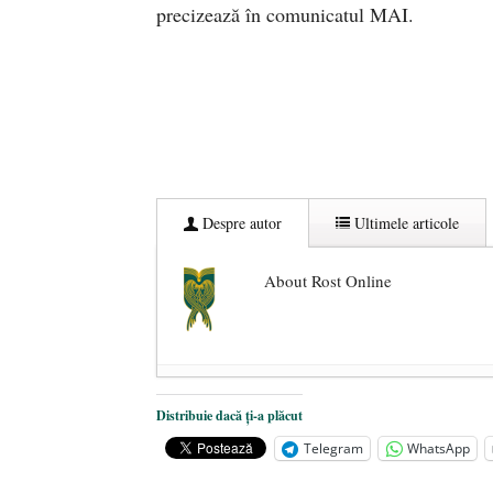
precizează în comunicatul MAI.
Despre autor
Ultimele articole
About Rost Online
Dezvăluiri cutremurătoare despre 
Distribuie dacă ți-a plăcut
Statul care servește Națiunea
- 21 
Telegram
WhatsApp
Legea Vexler produce efecte. Bustu