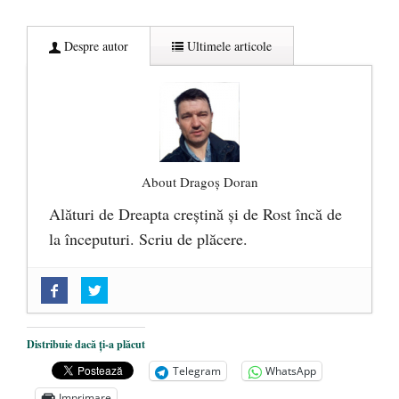
Despre autor
Ultimele articole
About Dragoș Doran
Alături de Dreapta creștină și de Rost încă de
la începuturi. Scriu de plăcere.
„Acum nu e momentul”
- 22 martie 2025
O nouă autostradă distruge pădurea
amazoniană, pentru summitul climatic
Distribuie dacă ți-a plăcut
COP30
- 14 martie 2025
Telegram
WhatsApp
Alegeri controlate
- 11 martie 2025
Imprimare