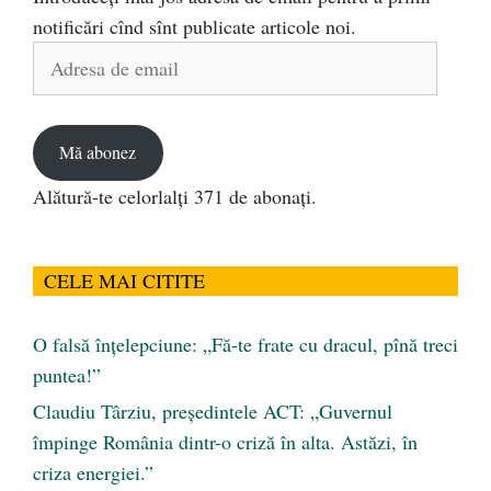
notificări cînd sînt publicate articole noi.
Adresa
de
email
Mă abonez
Alătură-te celorlalți 371 de abonați.
CELE MAI CITITE
O falsă înțelepciune: „Fă-te frate cu dracul, pînă treci
puntea!”
Claudiu Târziu, președintele ACT: „Guvernul
împinge România dintr-o criză în alta. Astăzi, în
criza energiei.”