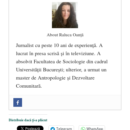
About Raluca Oanță
Jurnalist cu peste 10 ani de experiență. A
lucrat în presa scrisă și în televiziune. A
absolvit Facultatea de Sociologie din cadrul
Universității București; ulterior, a urmat un
master de Antropologie și Dezvoltare
Comunitară.
Zilele Culturii și Spiritualității la
Mănăstirea „Sfânta Ana” Rohia. Părintele
Nicolae Steinhardt, comemorat la 102 ani
Distribuie dacă ți-a plăcut
de la naștere
- 29 iulie 2024
Telegram
WhatsApp