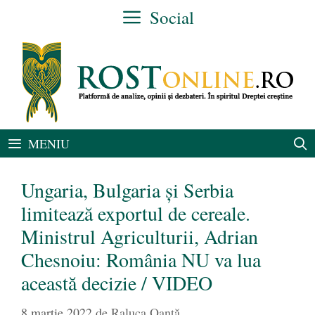
Sari
Social
la
conținut
MENIU
Ungaria, Bulgaria şi Serbia
limitează exportul de cereale.
Ministrul Agriculturii, Adrian
Chesnoiu: România NU va lua
această decizie / VIDEO
8 martie 2022
de
Raluca Oanță