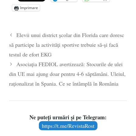
„Carnea cultivată” în laborator, tot mai
Imprimare
aproape de autorizare pentru
comercializare în UE
- 28 iulie 2024
Părintele mărturisitor Constantin
Elevii unui district școlar din Florida care doresc
Voicescu, pomenit, duminică, la
să participe la activități sportive trebuie să-și facă
Mănăstirea Cernica
- 27 iulie 2024
testul de efort EKG
Asociația FEDIOL avertizează: Stocurile de ulei
din UE mai ajung doar pentru 4-6 săptămâni. Uleiul,
raționalizat în Spania. Ce se întâmplă în România
Ne puteți urmări și pe Telegram:
https://t.me/RevistaRost