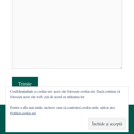
Trimite
Confidențialitate și cookie-uri: acest site folosește cookie-uri. Dacă continui să
folosești acest site web, ești de acord cu utilizarea lor.
Pentru a afla mai multe, inclusiv cum să controlezi cookie-urile, uită-te aici:
Politică cookie-uri
© 2002-2026 · Asociația ROST
Web hosting şi dezvoltare Wordpress:
Casa de WEB