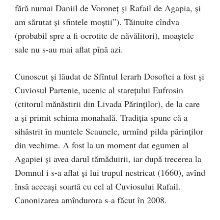
fără numai Daniil de Voroneţ şi Rafail de Agapia, şi
am sărutat şi sfintele moştii”). Tăinuite cîndva
(probabil spre a fi ocrotite de năvălitori), moaștele
sale nu s-au mai aflat pînă azi.
Cunoscut și lăudat de Sfîntul Ierarh Dosoftei a fost și
Cuviosul Partenie, ucenic al stareţului Eufrosin
(ctitorul mănăstirii din Livada Părinţilor), de la care
a și primit schima monahală. Tradiţia spune că a
sihăstrit în muntele Scaunele, urmînd pilda părinţilor
din vechime. A fost la un moment dat egumen al
Agapiei și avea darul tămăduirii, iar după trecerea la
Domnul i s-a aflat și lui trupul nestricat (1660), avînd
însă aceeași soartă cu cel al Cuviosului Rafail.
Canonizarea amîndurora s-a făcut în 2008.