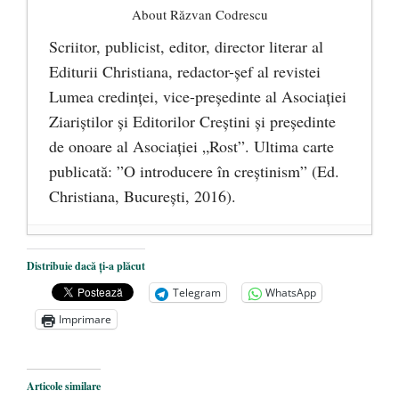
About Răzvan Codrescu
Scriitor, publicist, editor, director literar al
Editurii Christiana, redactor-şef al revistei
Lumea credinţei, vice-preşedinte al Asociaţiei
Ziariştilor şi Editorilor Creştini şi preşedinte
de onoare al Asociaţiei „Rost”. Ultima carte
publicată: ”O introducere în creștinism” (Ed.
Christiana, Bucureşti, 2016).
DANA KONYA-PETRIȘOR, ÎNTRU
Distribuie dacă ți-a plăcut
VEȘNICĂ POMENIRE
- 17 martie 2021
Telegram
WhatsApp
ÎNĂLȚATU-S-A!
- 28 mai 2020
Imprimare
Sic credo – Francisco Franco (1892-1975)
- 25 octombrie 2019
Articole similare