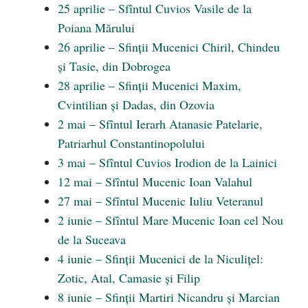
25 aprilie – Sfîntul Cuvios Vasile de la
Poiana Mărului
26 aprilie – Sfinții Mucenici Chiril, Chindeu
și Tasie, din Dobrogea
28 aprilie – Sfinții Mucenici Maxim,
Cvintilian și Dadas, din Ozovia
2 mai – Sfîntul Ierarh Atanasie Patelarie,
Patriarhul Constantinopolului
3 mai – Sfîntul Cuvios Irodion de la Lainici
12 mai – Sfîntul Mucenic Ioan Valahul
27 mai – Sfîntul Mucenic Iuliu Veteranul
2 iunie – Sfîntul Mare Mucenic Ioan cel Nou
de la Suceava
4 iunie – Sfinții Mucenici de la Niculițel:
Zotic, Atal, Camasie și Filip
8 iunie – Sfinții Martiri Nicandru și Marcian