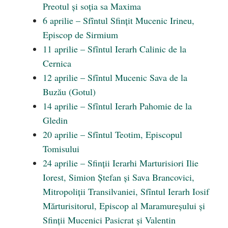
Preotul și soția sa Maxima
6 aprilie – Sfîntul Sfințit Mucenic Irineu,
Episcop de Sirmium
11 aprilie – Sfîntul Ierarh Calinic de la
Cernica
12 aprilie – Sfîntul Mucenic Sava de la
Buzău (Gotul)
14 aprilie – Sfîntul Ierarh Pahomie de la
Gledin
20 aprilie – Sfîntul Teotim, Episcopul
Tomisului
24 aprilie – Sfinții Ierarhi Marturisiori Ilie
Iorest, Simion Ștefan și Sava Brancovici,
Mitropoliții Transilvaniei, Sfîntul Ierarh Iosif
Mărturisitorul, Episcop al Maramureșului și
Sfinții Mucenici Pasicrat și Valentin