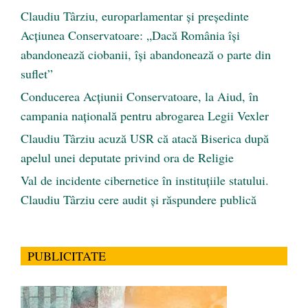
Claudiu Târziu, europarlamentar și președinte
Acțiunea Conservatoare: „Dacă România își
abandonează ciobanii, își abandonează o parte din
suflet”
Conducerea Acțiunii Conservatoare, la Aiud, în
campania națională pentru abrogarea Legii Vexler
Claudiu Târziu acuză USR că atacă Biserica după
apelul unei deputate privind ora de Religie
Val de incidente cibernetice în instituțiile statului.
Claudiu Târziu cere audit și răspundere publică
PUBLICITATE