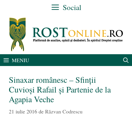
Sari
Social
la
conținut
MENIU
Sinaxar românesc – Sfinții
Cuvioși Rafail și Partenie de la
Agapia Veche
21 iulie 2016
de
Răzvan Codrescu