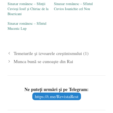
Sinaxar românesc – Sfinții
Sinaxar românesc – Sfîntul
Cuvioși Iosif și Chiriac de la
Cuvios Ioanichie cel Nou
Bisericani
Sinaxar românesc – Sfîntul
Mucenic Lup
Temeiurile și izvoarele creștinismului (1)
Munca bună se cunoaște din Rai
Ne puteți urmări și pe Telegram:
https://t.me/RevistaRost