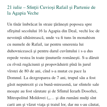
21 iulie – Sfinții Cuvioși Rafail și Partenie de
la Agapia Veche
Un tînăr îmbrăcat în straie țărănești poposea spre
sfîrșitul secolului 16 la Agapia din Deal, vechi loc de
nevoință sihăstrească, unde va fi tuns în monahism
cu numele de Rafail, iar pentru smerenia lui
duhovnicească și pentru darul cuvîntului i s-a dus
repede vestea în toate ținuturile românești. S-a dăruit
cu rîvnă rugăciunii și propovăduirii pînă în jurul
vîrstei de 80 de ani, cînd s-a mutat cu pace la
Domnul. La dezgroparea de 7 ani, trupul său a fost
găsit neputrezit și cu bună-mireasmă, iar sfintele sale
moaște au fost sărutate și de Sfîntul Ierarh Dosoftei,
Mitropolitul Moldovei („… şi din rumâni mulţi sînt
carii am şi văzut viaţa şi traiul lor, dar nu s-au căutat,