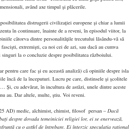
mensionali, având axe timpul şi plăcerile.
posibilitatea distrugerii civilizaţiei europene şi chiar a lumii
enta în continuare, înainte de a reveni, în episodul viitor, la
niile câtorva dintre personalităţile trecutului lăsându-vă să
i, fascişti, extremişti, ca noi cei de azi, sau dacă au cumva
i singuri la o concluzie despre posibilitatea războiului.
dar pentru care fac şi eu această analiză) că opiniile despre isl
bile încă de la începuturi. Lucru pe care, distinsele şi şcolitele
ii… Şi, cu adevărat, în incultura de astăzi, unele dintre aceste
u au. Dar altele, multe, ştiu. Voi reveni.
5 AD) medic, alchimist, chimist, filosof persan –
Dacă
ebaţi despre dovada temeiniciei religiei lor, ei se enervează,
nfruntă cu o astfel de întrebare. Ei înterzic speculaţia raţiona