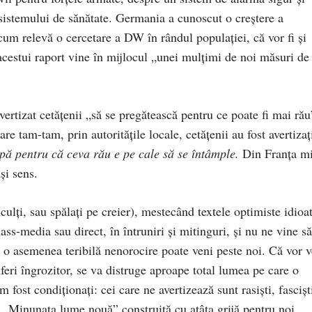
a sistemului de sănătate. Germania a cunoscut o creştere a
 cum relevă o cercetare a DW în rândul populaţiei, că vor fi şi
estui raport vine în mijlocul „unei mulţimi de noi măsuri de
vertizat cetăţenii „să se pregătească pentru ce poate fi mai rău
re tam-tam, prin autorităţile locale, cetăţenii au fost avertizaţ
apă pentru că ceva rău e pe cale să se întâmple.
Din Franţa m
şi sens.
culţi, sau spălaţi pe creier), mestecând textele optimiste idioa
ass-media sau direct, în întruniri şi mitinguri, şi nu ne vine să
 o asemenea teribilă nenorocire poate veni peste noi. Că vor v
feri îngrozitor, se va distruge aproape total lumea pe care o
ost condiţionaţi: cei care ne avertizează sunt rasişti, fascişt
e „Minunata lume nouă” construită cu atâta grijă pentru noi,