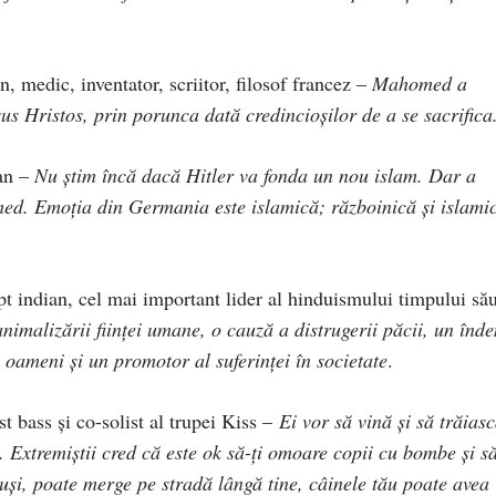
 medic, inventator, scriitor, filosof francez –
Mahomed a
us Hristos, prin porunca dată credincioşilor de a se sacrifica
ian –
Nu ştim încă dacă Hitler va fonda un nou islam. Dar a
ed. Emoţia din Germania este islamică; războinică şi islami
t indian, cel mai important lider al hinduismului timpului să
animalizării fiinţei umane, o cauză a distrugerii păcii, un înd
re oameni şi un promotor al suferinţei în societate
.
t bass şi co-solist al trupei Kiss –
Ei vor să vină şi să trăias
u. Extremiştii cred că este ok să-ţi omoare copii cu bombe şi s
uşi, poate merge pe stradă lângă tine, câinele tău poate avea