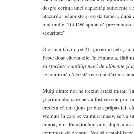
despre cerinţa unei capacităţi suficiente 
atacurilor islamiste şi există temeri, după
mai multe. Tot DW spune că prezentarea ac
securitate”.
O zi mai târziu, pe 21, guvernul ceh şi-a a
Peste doar câteva zile, în Finlanda, fără ma
să stocheze cantităţi mari de alimente şi 
se confirmă că există recomandări în acela
Mulţi dintre noi ne trezim astăzi miraţi (in
şi criminale, care ne-au fost servite prin m
credem că am ajuns pe buza prăpastiei, că
vremuri în care se va muri masiv, se va su
cunoaştem. Reacţionăm, unii, după cum am f
extremişti de dreapta. Vor să destabilizez