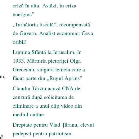
criză în alta. Astăzi, în criza
energiei.”
„Turnătoria fiscală”, recompensată
de Guvern. Analist economic: Ceva
oribil!
Lumina Sfântă la Ierusalim, în
1933. Mărturia pictoriței Olga
Greceanu, singura femeia care a
am,
făcut parte din „Rugul Aprins”
Claudiu Târziu acuză CNA de
cenzură după solicitarea de
eliminare a unui clip video din
mediul online
Dreptate pentru Vlad Țăranu, elevul
pedepsit pentru patriotism.
lă