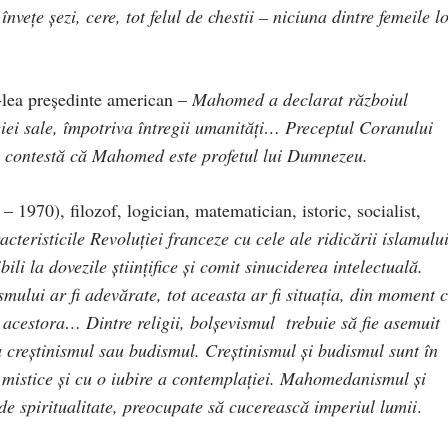
nveţe şezi, cere, tot felul de chestii – niciuna dintre femeile l
-lea preşedinte american –
Mahomed a declarat războiul
igiei sale, împotriva întregii umanităţi… Preceptul Coranului
cui contestă că Mahomed este profetul lui Dumnezeu.
– 1970), filozof, logician, matematician, istoric, socialist,
teristicile Revoluţiei franceze cu cele ale ridicării islamul
li la dovezile ştiinţifice şi comit sinuciderea intelectuală.
smului ar fi adevărate, tot aceasta ar fi situaţia, din moment 
 acestora… Dintre religii, bolşevismul trebuie să fie asemuit
reştinismul sau budismul. Creştinismul şi budismul sunt în
e mistice şi cu o iubire a contemplaţiei. Mahomedanismul şi
 de spiritualitate, preocupate să cucerească imperiul lumii
.