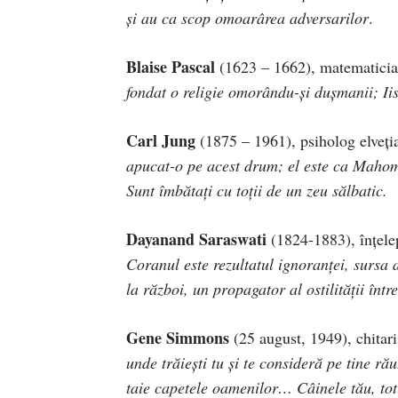
şi au ca scop omoarârea adversarilor
.
Blaise Pascal
(1623 – 1662), matematician,
fondat o religie omorându-şi duşmanii; Iis
Carl Jung
(1875 – 1961), psiholog elveţ
apucat-o pe acest drum; el este ca Mahom
Sunt îmbătaţi cu toţii de un zeu sălbatic.
Dayanand Saraswati
(1824-1883), înţelep
Coranul este rezultatul ignoranţei, sursa 
la război, un propagator al ostilităţii înt
Gene Simmons
(25 august, 1949), chitaris
unde trăieşti tu şi te consideră pe tine ră
taie capetele oamenilor… Câinele tău, tot