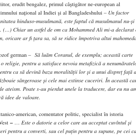
itor, erudit bengalez, primul câştigător ne-european al
 imnului naţional al Indiei şi al Bangladeshului –
Un factor
unitatea hinduso-musulmană, este faptul că musulmanul nu-şi
ară. (…) Chiar un astfel de om ca Mohammed Ali mi-a declarat
 oricare ar fi ţara sa, să se ridice împotriva altui mahomed
ilozof german –
Să luăm Coranul, de exemplu; această carte
i o religie, pentru a satisface nevoia metafizică a nenumăratel
entru ca să devină baza moralităţii lor şi a unui dispreţ faţă 
zboaie sângeroase şi cele mai extinse cuceriri. În această ca
de ateism. Poate s-au pierdut unele la traducere, dar eu nu a
ră idee de valoare.
itanico-american, comentator politic, specialist în istoria
–
Vest
…
Este o datorie a celor care au acceptat cuvîntul şi
teri pentru a converti, sau cel puţin pentru a supune, pe cei c