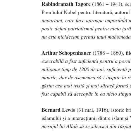
Rabindranath Tagore
(1861 – 1941), scri
Premiului Nobel pentru literatură, autorul
important, care face aproape imposibilă 
poate defini patriotismul pentru nicio ţ
nu este nicidecum permis unui mahomedan,
Arthur Schopenhauer
(1788 – 1860), f
execrabilă a fost suficientă pentru a porn
milioane timp de 1200 de ani, suficientă p
moarte, dar de asemenea să-i inspire la ră
găsim cea mai tristă şi mai săracă formă 
fost capabil să descopăr în ea nicio singu
Bernard Lewis
(31 mai, 1916), istoric br
islamului şi a interacţiunii dintre islam şi 
mesajul lui Allah să se silească din răspu