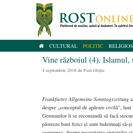
Sari
la
conținut
CULTURAL
POLITIC
RELIGIOS
Vine războiul (4). Islamul,
4 septembrie 2016
de
Paul Ghițiu
Frankfurter Allgemeine Sonntagszeitung
a
despre „conceptul de apărare civilă”, luat 
Germanilor li se recomandă să facă stocuri
păstreze bani fizici şi sunt îndemnaţi să-ş
asemenea, despre necesitatea ajutorului ci