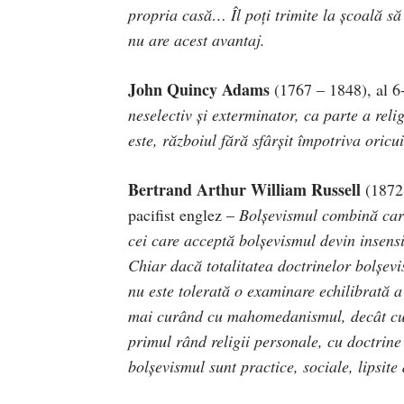
propria casă… Îl poţi trimite la şcoală să î
nu are acest avantaj.
John Quincy Adams
(1767 – 1848), al 6
neselectiv şi exterminator, ca parte a rel
este, războiul fără sfârşit împotriva ori
Bertrand Arthur William Russell
(1872 
pacifist englez –
Bolşevismul combină carac
cei care acceptă bolşevismul devin insensibi
Chiar dacă totalitatea doctrinelor bolşevi
nu este tolerată o examinare echilibrată a
mai curând cu mahomedanismul, decât cu c
primul rând religii personale, cu doctrin
bolşevismul sunt practice, sociale, lipsite