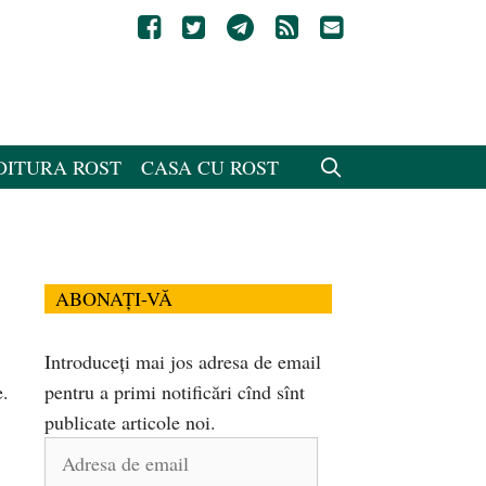
DITURA ROST
CASA CU ROST
ABONAȚI-VĂ
Introduceți mai jos adresa de email
e.
pentru a primi notificări cînd sînt
publicate articole noi.
Adresa
de