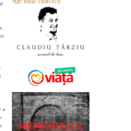
nă
s.
ri
u
i
e a
o
s