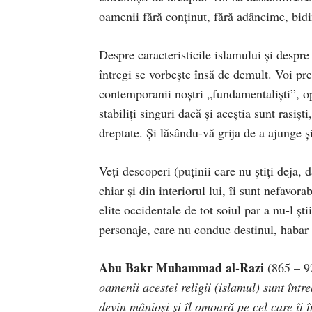
oamenii fără conţinut, fără adâncime, bidi
Despre caracteristicile islamului şi despre 
întregi se vorbeşte însă de demult. Voi prez
contemporanii noştri „fundamentalişti”, opi
stabiliţi singuri dacă şi aceştia sunt rasişt
dreptate. Şi lăsându-vă grija de a ajunge ş
Veţi descoperi (puţinii care nu ştiţi deja, 
chiar şi din interiorul lui, îi sunt nefavora
elite occidentale de tot soiul par a nu-l şt
personaje, care nu conduc destinul, habar n
Abu Bakr Muhammad al-Razi
(865 – 92
oamenii acestei religii (islamul) sunt într
devin mânioşi şi îl omoară pe cel care îi î