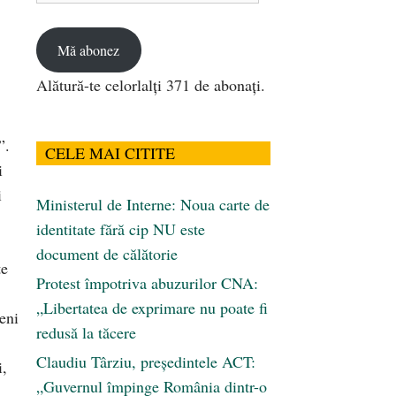
email
Mă abonez
Alătură-te celorlalți 371 de abonați.
”.
CELE MAI CITITE
i
i
Ministerul de Interne: Noua carte de
identitate fără cip NU este
document de călătorie
te
Protest împotriva abuzurilor CNA:
„Libertatea de exprimare nu poate fi
eni
redusă la tăcere
Claudiu Târziu, președintele ACT:
i,
„Guvernul împinge România dintr-o