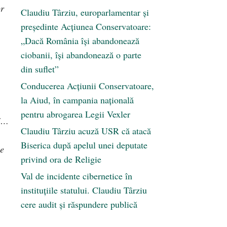
or
Claudiu Târziu, europarlamentar și
președinte Acțiunea Conservatoare:
„Dacă România își abandonează
ciobanii, își abandonează o parte
din suflet”
Conducerea Acțiunii Conservatoare,
la Aiud, în campania națională
pentru abrogarea Legii Vexler
ui…
Claudiu Târziu acuză USR că atacă
Biserica după apelul unei deputate
ce
privind ora de Religie
Val de incidente cibernetice în
instituțiile statului. Claudiu Târziu
cere audit și răspundere publică