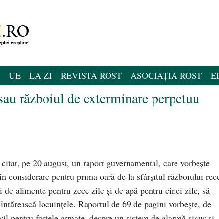
UE
LA ZI
REVISTA ROST
ASOCIAȚIA ROST
E
 sau războiul de exterminare perpetuu
 citat, pe 20 august, un raport guvernamental, care vorbeşte
în considerare pentru prima oară de la sfârşitul războiului rec
 de alimente pentru zece zile şi de apă pentru cinci zile, să
i întărească locuinţele. Raportul de 69 de pagini vorbeşte, de
vil pentru forţele armate, despre un sistem de alarmă sigur şi