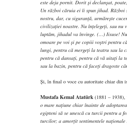
este deja pornit. Dorit şi declanşat, poate
Un război căruia ei îi spun jihad. Război 
nostru, dar, cu siguranţă, urmăreşte cuceri
civilizaţiei noastre. Nu înţelegeţi, sau nu
luptăm, jihadul va învinge. (…) Iisuse! Nu
omoare pe voi şi pe copiii voştri pentru c
lungi, pentru că mergeţi la teatru sau la 
pentru că dansaţi, pentru că vă uitaţi la t
sau la bazin, pentru că faceţi dragoste cân
Şi, în final o voce cu autoritate chiar din 
Mustafa Kemal Atatürk
(1881 – 1938), 
o mare naţiune chiar înainte de adoptarea 
egipteni să se unescă cu turcii pentru a f
turcilor; a amorţit sentimentele naţionale