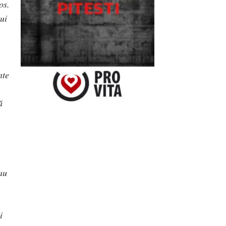
os.
ui
nte
ă
au
i