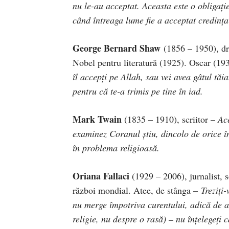
nu le-au acceptat. Aceasta este o obligaţi
când întreaga lume fie a acceptat credinţa 
George Bernard Shaw
(1856 – 1950), d
Nobel pentru literatură (1925). Oscar (19
îl accepţi pe Allah, sau vei avea gâtul tăi
pentru că te-a trimis pe tine în iad.
Mark Twain
(1835 – 1910), scriitor –
Ac
examinez Coranul ştiu, dincolo de orice î
în problema religioasă.
Oriana Fallaci
(1929 – 2006), jurnalist, sc
război mondial. Atee, de stânga –
Treziţi
nu merge împotriva curentului, adică de a 
religie, nu despre o rasă) – nu înţelegeţi