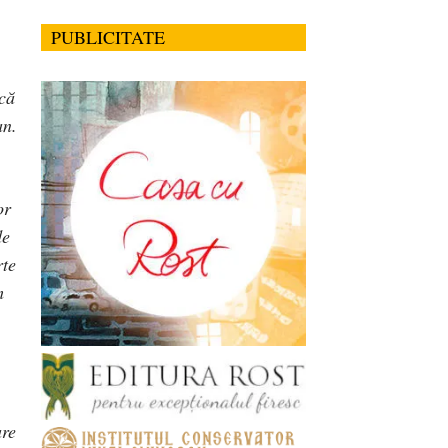
PUBLICITATE
 că
an.
or
de
rte
m
are