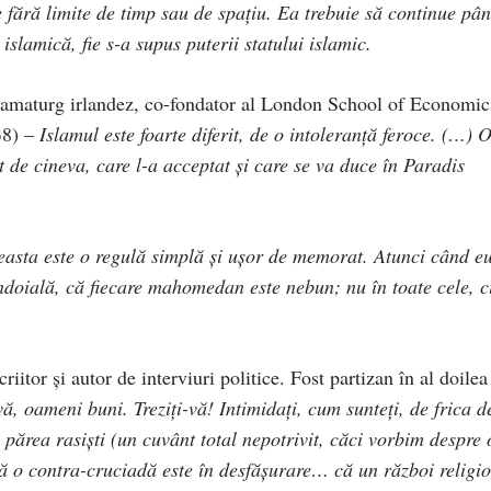
e fără limite de timp sau de spaţiu. Ea trebuie să continue pâ
islamică, fie s-a supus puterii statului islamic.
ramaturg irlandez, co-fondator al London School of Economic
38) –
Islamul este foarte diferit, de o intoleranţă feroce. (…) O
at de cineva, care l-a acceptat şi care se va duce în Paradis
easta este o regulă simplă şi uşor de memorat. Atunci când e
ndoială, că fiecare mahomedan este nebun; nu în toate cele, c
riitor şi autor de interviuri politice. Fost partizan în al doilea
-vă, oameni buni. Treziţi-vă! Intimidaţi, cum sunteţi, de frica d
părea rasişti (un cuvânt total nepotrivit, căci vorbim despre 
 că o contra-cruciadă este în desfăşurare… că un război religio