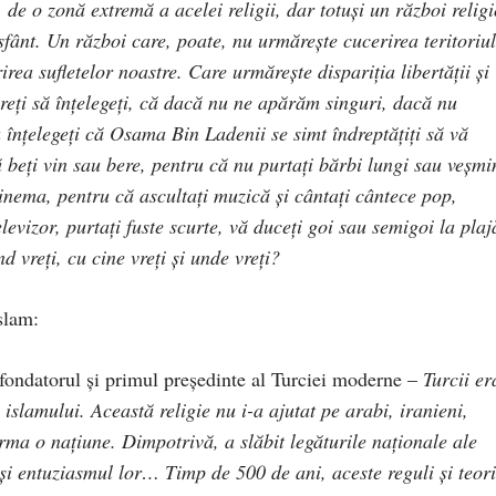
, de o zonă extremă a acelei religii, dar totuşi un război religi
sfânt. Un război care, poate, nu urmăreşte cucerirea teritoriul
rea sufletelor noastre. Care urmăreşte dispariţia libertăţii şi
 vreţi să înţelegeţi, că dacă nu ne apărăm singuri, dacă nu
 înţelegeţi că Osama Bin Ladenii se simt îndreptăţiţi să vă
ă beţi vin sau bere, pentru că nu purtaţi bărbi lungi sau veşmi
cinema, pentru că ascultaţi muzică şi cântaţi cântece pop,
elevizor, purtaţi fuste scurte, vă duceţi goi sau semigoi la plaj
d vreţi, cu cine vreţi şi unde vreţi?
islam:
fondatorul şi primul preşedinte al Turciei moderne –
Turcii er
islamului. Această religie nu i-a ajutat pe arabi, iranieni,
orma o naţiune. Dimpotrivă, a slăbit legăturile naţionale ale
 şi entuziasmul lor… Timp de 500 de ani, aceste reguli şi teori