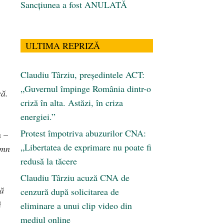
Sancțiunea a fost ANULATĂ
ULTIMA REPRIZĂ
.
Claudiu Târziu, președintele ACT:
„Guvernul împinge România dintr-o
că.
criză în alta. Astăzi, în criza
energiei.”
Protest împotriva abuzurilor CNA:
u –
„Libertatea de exprimare nu poate fi
emn
redusă la tăcere
Claudiu Târziu acuză CNA de
că
cenzură după solicitarea de
ă
eliminare a unui clip video din
mediul online