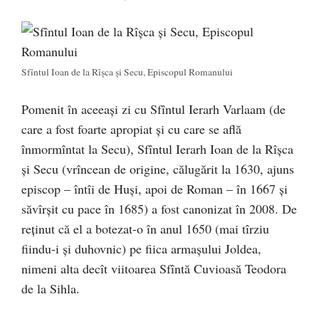
Sfîntul Ioan de la Rîșca și Secu, Episcopul Romanului
Pomenit în aceeași zi cu Sfîntul Ierarh Varlaam (de
care a fost foarte apropiat și cu care se află
înmormîntat la Secu), Sfîntul Ierarh Ioan de la Rîșca
și Secu (vrîncean de origine, călugărit la 1630, ajuns
episcop – întîi de Huși, apoi de Roman – în 1667 și
săvîrșit cu pace în 1685) a fost canonizat în 2008. De
reținut că el a botezat-o în anul 1650 (mai tîrziu
fiindu-i și duhovnic) pe fiica armașului Joldea,
nimeni alta decît viitoarea Sfîntă Cuvioasă Teodora
de la Sihla.