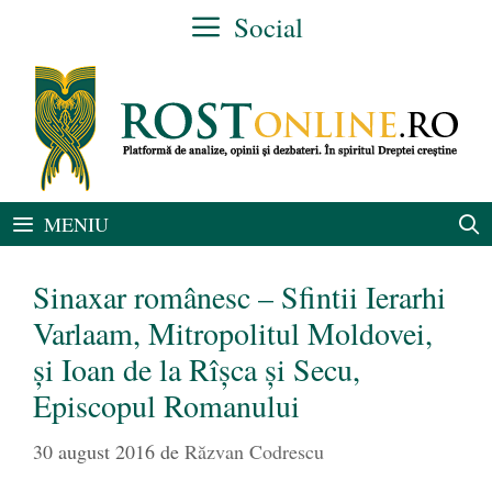
Sari
Social
la
conținut
MENIU
Sinaxar românesc – Sfintii Ierarhi
Varlaam, Mitropolitul Moldovei,
și Ioan de la Rîșca și Secu,
Episcopul Romanului
30 august 2016
de
Răzvan Codrescu