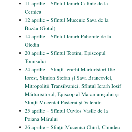
11 aprilie – Sfîntul Ierarh Calinic de la
Cernica
12 aprilie – Sfîntul Mucenic Sava de la
Buzău (Gotul)
14 aprilie – Sfîntul Ierarh Pahomie de la
Gledin
20 aprilie – Sfîntul Teotim, Episcopul
Tomisului
24 aprilie – Sfinții Ierarhi Marturisiori Ilie
Iorest, Simion Ștefan și Sava Brancovici,
Mitropoliții Transilvaniei, Sfîntul Ierarh Iosif
Mărturisitorul, Episcop al Maramureșului și
Sfinții Mucenici Pasicrat și Valentin
25 aprilie – Sfîntul Cuvios Vasile de la
Poiana Mărului
26 aprilie – Sfinții Mucenici Chiril, Chindeu