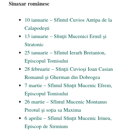
Sinaxar românesc
10 ianuarie – Sfîntul Cuvios Antipa de la
Calapodești
13 ianuarie – Sfinții Mucenici Ermil și
Stratonic
25 ianuarie – Sfîntul Ierarh Bretanion,
Episcopul Tomisului
28 februarie – Sfinții Cuvioși Ioan Casian
Romanul și Gherman din Dobrogea
7 martie – Sfîntul Sfințit Mucenic Efrem,
Episcopul Tomisului
26 martie – Sfîntul Mucenic Montanus
Preotul și soția sa Maxima
6 aprilie – Sfîntul Sfințit Mucenic Irineu,
Episcop de Sirmium