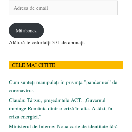
Adresa
de
email
Mă abonez
Alătură-te celorlalți 371 de abonați.
CELE MAI CITITE
Cum sunteți manipulați în privința ”pandemiei” de
coronavirus
Claudiu Târziu, președintele ACT: „Guvernul
împinge România dintr-o criză în alta. Astăzi, în
criza energiei.”
Ministerul de Interne: Noua carte de identitate fără