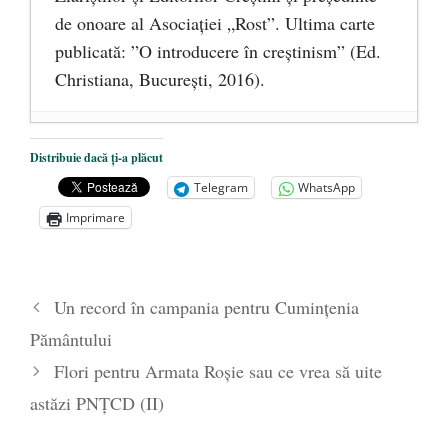
de onoare al Asociaţiei „Rost”. Ultima carte
publicată: ”O introducere în creștinism” (Ed.
Christiana, Bucureşti, 2016).
DANA KONYA-PETRIȘOR, ÎNTRU
Distribuie dacă ți-a plăcut
VEȘNICĂ POMENIRE
- 17 martie 2021
Telegram
WhatsApp
ÎNĂLȚATU-S-A!
- 28 mai 2020
Imprimare
Sic credo – Francisco Franco (1892-1975)
- 25 octombrie 2019
Un record în campania pentru Cumințenia
Pământului
Flori pentru Armata Roșie sau ce vrea să uite
astăzi PNȚCD (II)