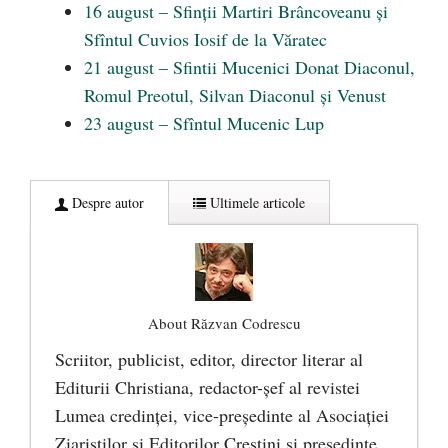
16 august – Sfinții Martiri Brâncoveanu și
Sfîntul Cuvios Iosif de la Văratec
21 august – Sfintii Mucenici Donat Diaconul,
Romul Preotul, Silvan Diaconul și Venust
23 august – Sfîntul Mucenic Lup
Despre autor
Ultimele articole
About Răzvan Codrescu
Scriitor, publicist, editor, director literar al
Editurii Christiana, redactor-şef al revistei
Lumea credinţei, vice-preşedinte al Asociaţiei
Ziariştilor şi Editorilor Creştini şi preşedinte