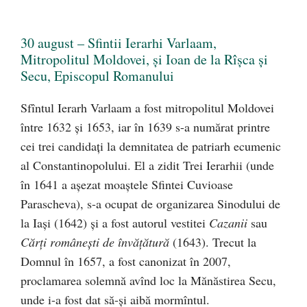
30 august – Sfintii Ierarhi Varlaam,
Mitropolitul Moldovei, și Ioan de la Rîșca și
Secu, Episcopul Romanului
Sfîntul Ierarh Varlaam a fost mitropolitul Moldovei
între 1632 și 1653, iar în 1639 s-a numărat printre
cei trei candidați la demnitatea de patriarh ecumenic
al Constantinopolului. El a zidit Trei Ierarhii (unde
în 1641 a așezat moaștele Sfintei Cuvioase
Parascheva), s-a ocupat de organizarea Sinodului de
la Iași (1642) și a fost autorul vestitei
Cazanii
sau
Cărți românești de învățătură
(1643). Trecut la
Domnul în 1657, a fost canonizat în 2007,
proclamarea solemnă avînd loc la Mănăstirea Secu,
unde i-a fost dat să-și aibă mormîntul.