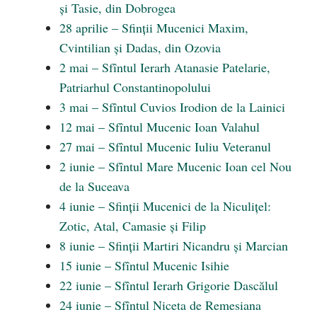
și Tasie, din Dobrogea
28 aprilie – Sfinții Mucenici Maxim,
Cvintilian și Dadas, din Ozovia
2 mai – Sfîntul Ierarh Atanasie Patelarie,
Patriarhul Constantinopolului
3 mai – Sfîntul Cuvios Irodion de la Lainici
12 mai – Sfîntul Mucenic Ioan Valahul
27 mai – Sfîntul Mucenic Iuliu Veteranul
2 iunie – Sfîntul Mare Mucenic Ioan cel Nou
de la Suceava
4 iunie – Sfinții Mucenici de la Niculițel:
Zotic, Atal, Camasie și Filip
8 iunie – Sfinții Martiri Nicandru și Marcian
15 iunie – Sfîntul Mucenic Isihie
22 iunie – Sfîntul Ierarh Grigorie Dascălul
24 iunie – Sfîntul Niceta de Remesiana