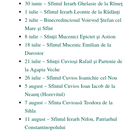
30 iunie – Sfîntul Ierarh Ghelasie de la Rîmeț
1 iulie – Sfîntul Ierarh Leontie de la Rădăuți
2 iulie – Binecredinciosul Voievod Ștefan cel
Mare și Sfînt
8 iulie – Sfinții Mucenici Epictet și Astion
18 iulie – Sfîntul Mucenic Emilian de la
Durostor
21 iulie – Sfinții Cuvioși Rafail și Partenie de
la Agapia Veche
26 iulie – Sfîntul Cuvios Ioanichie cel Nou
5 august – Sfîntul Cuvios Ioan Iacob de la
Neamţ (Hozevitul)
7 august – Sfînta Cuvioasă Teodora de la
Sihla
11 august – Sfîntul Ierarh Nifon, Patriarhul
Constantinopolului