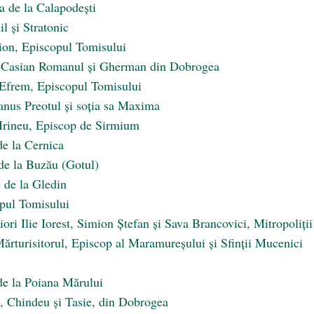
a de la Calapodești
l și Stratonic
nion, Episcopul Tomisului
an Casian Romanul și Gherman din Dobrogea
c Efrem, Episcopul Tomisului
nus Preotul și soția sa Maxima
c Irineu, Episcop de Sirmium
de la Cernica
 de la Buzău (Gotul)
e de la Gledin
opul Tomisului
siori Ilie Iorest, Simion Ștefan și Sava Brancovici, Mitropoliții
 Mărturisitorul, Episcop al Maramureșului și Sfinții Mucenici
 de la Poiana Mărului
il, Chindeu și Tasie, din Dobrogea