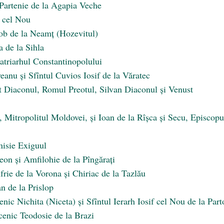
i Partenie de la Agapia Veche
e cel Nou
cob de la Neamţ (Hozevitul)
 de la Sihla
Patriarhul Constantinopolului
eanu și Sfîntul Cuvios Iosif de la Văratec
t Diaconul, Romul Preotul, Silvan Diaconul și Venust
, Mitropolitul Moldovei, și Ioan de la Rîșca și Secu, Episcopu
nisie Exiguul
eon și Amfilohie de la Pîngărați
frie de la Vorona și Chiriac de la Tazlău
n de la Prislop
ic Nichita (Niceta) și Sfîntul Ierarh Iosif cel Nou de la Part
cenic Teodosie de la Brazi