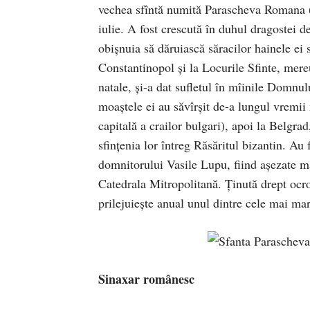
vechea sfîntă numită Parascheva Romana (
iulie. A fost crescută în duhul dragostei 
obișnuia să dăruiască săracilor hainele ei
Constantinopol și la Locurile Sfinte, mereu
natale, și-a dat sufletul în mîinile Domnu
moaștele ei au săvîrșit de-a lungul vremi
capitală a crailor bulgari), apoi la Belgrad
sfințenia lor întreg Răsăritul bizantin. Au
domnitorului Vasile Lupu, fiind așezate mai î
Catedrala Mitropolitană. Ținută drept ocro
prilejuiește anual unul dintre cele mai ma
Sinaxar românesc