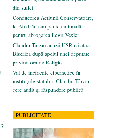
din suflet”
Conducerea Acțiunii Conservatoare,
la Aiud, în campania națională
pentru abrogarea Legii Vexler
Claudiu Târziu acuză USR că atacă
Biserica după apelul unei deputate
privind ora de Religie
l
Val de incidente cibernetice în
instituțiile statului. Claudiu Târziu
cere audit și răspundere publică
PUBLICITATE
oș