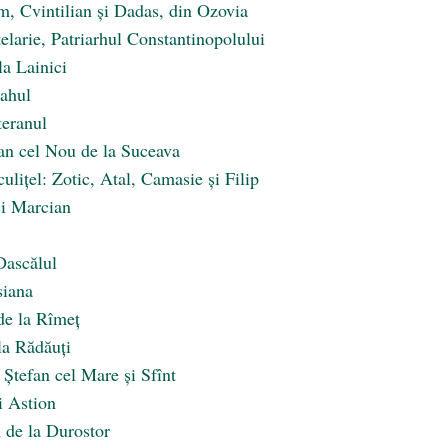
m, Cvintilian și Dadas, din Ozovia
elarie, Patriarhul Constantinopolului
la Lainici
lahul
teranul
an cel Nou de la Suceava
ulițel: Zotic, Atal, Camasie și Filip
și Marcian
Dascălul
siana
 de la Rîmeț
 la Rădăuți
 Ștefan cel Mare și Sfînt
i Astion
 de la Durostor