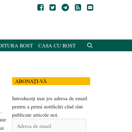
DITURA ROST
CASA CU ROST
ABONAȚI-VĂ
Introduceți mai jos adresa de email
pentru a primi notificări cînd sînt
.
publicate articole noi.
uie
Adresa
ai
de