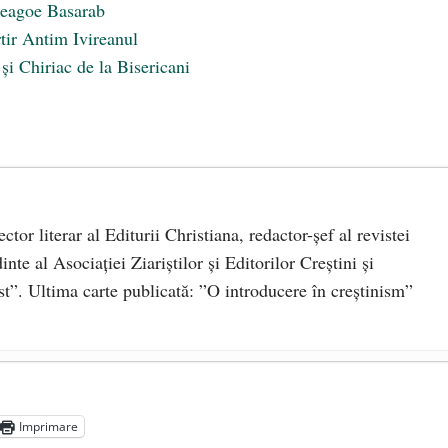
Neagoe Basarab
tir Antim Ivireanul
 și Chiriac de la Bisericani
rector literar al Editurii Christiana, redactor-şef al revistei
te al Asociaţiei Ziariştilor şi Editorilor Creştini şi
st”. Ultima carte publicată: ”O introducere în creștinism”
RU VEȘNICĂ POMENIRE
- 17 martie 2021
Imprimare
2-1975)
- 25 octombrie 2019