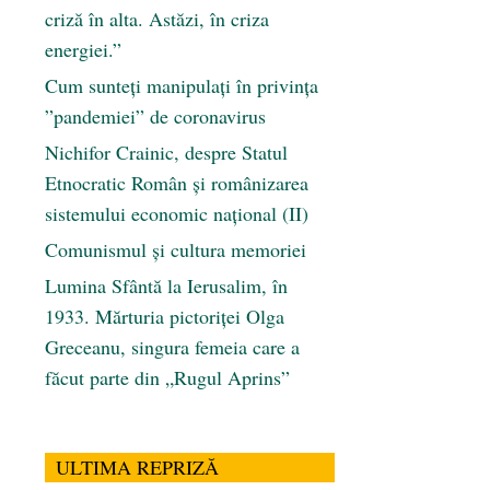
criză în alta. Astăzi, în criza
energiei.”
Cum sunteți manipulați în privința
”pandemiei” de coronavirus
Nichifor Crainic, despre Statul
Etnocratic Român şi românizarea
sistemului economic naţional (II)
Comunismul şi cultura memoriei
Lumina Sfântă la Ierusalim, în
1933. Mărturia pictoriței Olga
Greceanu, singura femeia care a
făcut parte din „Rugul Aprins”
ULTIMA REPRIZĂ