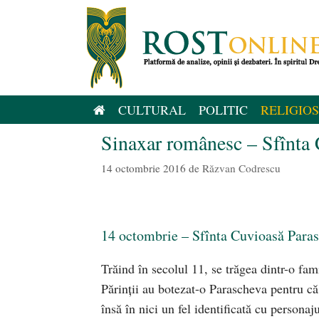
Sari
la
conținut
CULTURAL
POLITIC
RELIGIOS
Sinaxar românesc – Sfînta
14 octombrie 2016
de
Răzvan Codrescu
14 octombrie – Sfînta Cuvioasă Para
Trăind în secolul 11, se trăgea dintr-o fam
Părinții au botezat-o Parascheva pentru că 
însă în nici un fel identificată cu persona