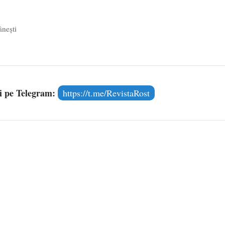
ânești
și pe Telegram:
https://t.me/RevistaRost