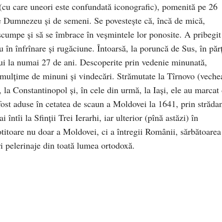
cu care uneori este confundată iconografic), pomenită pe 26
de Dumnezeu și de semeni. Se povestește că, încă de mică,
 scumpe și să se îmbrace în veșmintele lor ponosite. A pribegit
 în înfrînare și rugăciune. Întoarsă, la poruncă de Sus, în părț
lui la numai 27 de ani. Descoperite prin vedenie minunată,
i mulțime de minuni și vindecări. Strămutate la Tîrnovo (veche
, la Constantinopol și, în cele din urmă, la Iași, ele au marcat
 fost aduse în cetatea de scaun a Moldovei la 1641, prin străda
ntîi la Sfinții Trei Ierarhi, iar ulterior (pînă astăzi) în
titoare nu doar a Moldovei, ci a întregii Românii, sărbătoarea
ri pelerinaje din toată lumea ortodoxă.