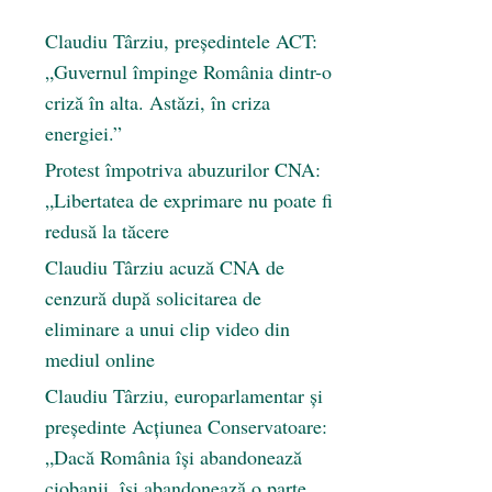
Claudiu Târziu, președintele ACT:
„Guvernul împinge România dintr-o
criză în alta. Astăzi, în criza
energiei.”
Protest împotriva abuzurilor CNA:
„Libertatea de exprimare nu poate fi
redusă la tăcere
Claudiu Târziu acuză CNA de
cenzură după solicitarea de
eliminare a unui clip video din
mediul online
Claudiu Târziu, europarlamentar și
președinte Acțiunea Conservatoare:
„Dacă România își abandonează
ciobanii, își abandonează o parte