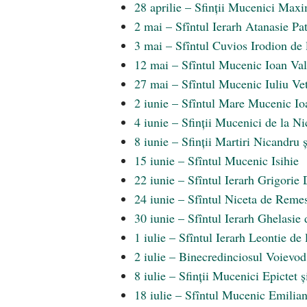
28 aprilie – Sfinții Mucenici Maxi
2 mai – Sfîntul Ierarh Atanasie Pat
3 mai – Sfîntul Cuvios Irodion de 
12 mai – Sfîntul Mucenic Ioan Va
27 mai – Sfîntul Mucenic Iuliu Ve
2 iunie – Sfîntul Mare Mucenic Io
4 iunie – Sfinții Mucenici de la Nic
8 iunie – Sfinții Martiri Nicandru 
15 iunie – Sfîntul Mucenic Isihie
22 iunie – Sfîntul Ierarh Grigorie 
24 iunie – Sfîntul Niceta de Reme
30 iunie – Sfîntul Ierarh Ghelasie
1 iulie – Sfîntul Ierarh Leontie de
2 iulie – Binecredinciosul Voievod
8 iulie – Sfinții Mucenici Epictet ș
18 iulie – Sfîntul Mucenic Emilian