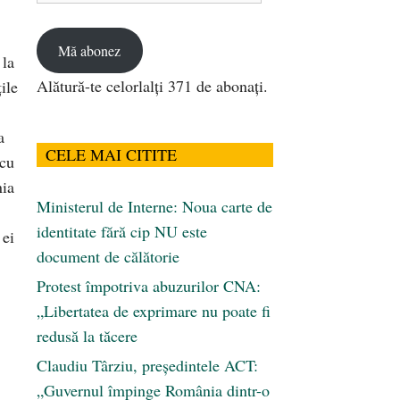
email
Mă abonez
 la
Alătură-te celorlalți 371 de abonați.
ile
a
CELE MAI CITITE
 cu
nia
Ministerul de Interne: Noua carte de
identitate fără cip NU este
 ei
document de călătorie
Protest împotriva abuzurilor CNA:
„Libertatea de exprimare nu poate fi
redusă la tăcere
Claudiu Târziu, președintele ACT:
„Guvernul împinge România dintr-o