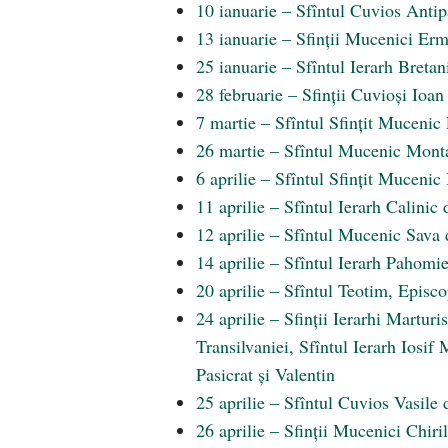
10 ianuarie – Sfîntul Cuvios Antip
13 ianuarie – Sfinții Mucenici Ermi
25 ianuarie – Sfîntul Ierarh Breta
28 februarie – Sfinții Cuvioși Io
7 martie – Sfîntul Sfințit Muceni
26 martie – Sfîntul Mucenic Monta
6 aprilie – Sfîntul Sfințit Muceni
11 aprilie – Sfîntul Ierarh Calinic 
12 aprilie – Sfîntul Mucenic Sava
14 aprilie – Sfîntul Ierarh Pahomi
20 aprilie – Sfîntul Teotim, Episc
24 aprilie – Sfinții Ierarhi Marturi
Transilvaniei, Sfîntul Ierarh Iosif
Pasicrat și Valentin
25 aprilie – Sfîntul Cuvios Vasile
26 aprilie – Sfinții Mucenici Chir