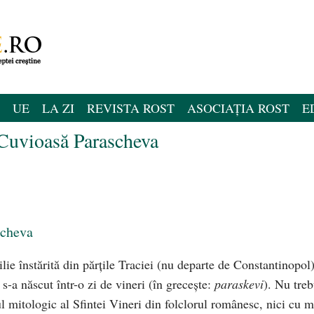
UE
LA ZI
REVISTA ROST
ASOCIAȚIA ROST
E
 Cuvioasă Parascheva
scheva
ilie înstărită din părțile Traciei (nu departe de Constantinopol)
s-a născut într-o zi de vineri (în grecește:
paraskevi
). Nu treb
jul mitologic al Sfintei Vineri din folclorul românesc, nici cu m