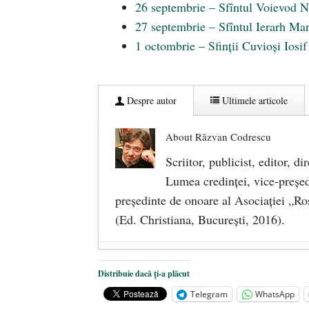
26 septembrie – Sfîntul Voievod 
27 septembrie – Sfîntul Ierarh Mar
1 octombrie – Sfinții Cuvioși Iosif
Despre autor
Ultimele articole
About Răzvan Codrescu
Scriitor, publicist, editor, di
Lumea credinţei, vice-preşedin
preşedinte de onoare al Asociaţiei „Ro
(Ed. Christiana, Bucureşti, 2016).
DANA KONYA-PETRIȘOR, ÎNT
Distribuie dacă ți-a plăcut
ÎNĂLȚATU-S-A!
- 28 mai 2020
Telegram
WhatsApp
Sic credo – Francisco Franco (189