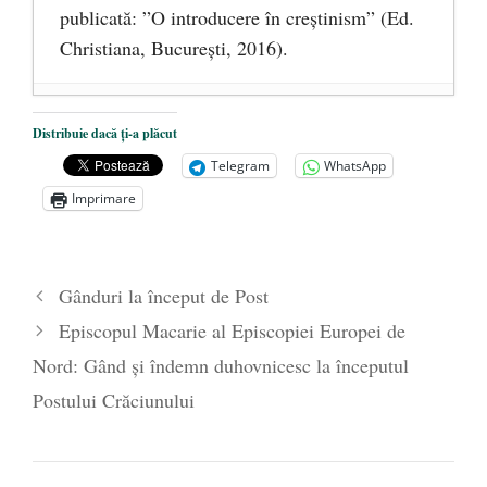
publicată: ”O introducere în creștinism” (Ed.
Christiana, Bucureşti, 2016).
DANA KONYA-PETRIȘOR, ÎNTRU
Distribuie dacă ți-a plăcut
VEȘNICĂ POMENIRE
- 17 martie 2021
Telegram
WhatsApp
ÎNĂLȚATU-S-A!
- 28 mai 2020
Imprimare
Sic credo – Francisco Franco (1892-1975)
- 25 octombrie 2019
Gânduri la început de Post
Episcopul Macarie al Episcopiei Europei de
Nord: Gând și îndemn duhovnicesc la începutul
Postului Crăciunului