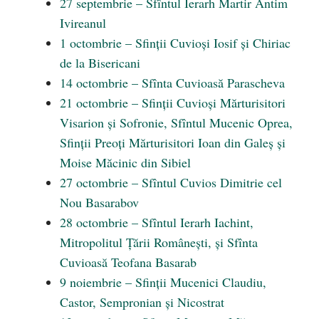
27 septembrie – Sfîntul Ierarh Martir Antim
Ivireanul
1 octombrie – Sfinții Cuvioși Iosif și Chiriac
de la Bisericani
14 octombrie – Sfînta Cuvioasă Parascheva
21 octombrie – Sfinții Cuvioși Mărturisitori
Visarion și Sofronie, Sfîntul Mucenic Oprea,
Sfinții Preoți Mărturisitori Ioan din Galeș și
Moise Măcinic din Sibiel
27 octombrie – Sfîntul Cuvios Dimitrie cel
Nou Basarabov
28 octombrie – Sfîntul Ierarh Iachint,
Mitropolitul Țării Românești, și Sfînta
Cuvioasă Teofana Basarab
9 noiembrie – Sfinții Mucenici Claudiu,
Castor, Sempronian și Nicostrat