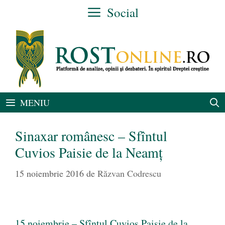
Sari
Social
la
conținut
MENIU
Sinaxar românesc – Sfîntul
Cuvios Paisie de la Neamț
15 noiembrie 2016
de
Răzvan Codrescu
15 noiembrie – Sfîntul Cuvios Paisie de la