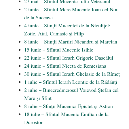
27 mai – Sfîntul Mucenic Iuliu Veteranul
2 iunie – Sfîntul Mare Mucenic Ioan cel Nou
de la Suceava
4 iunie – Sfinții Mucenici de la Niculițel:
Zotic, Atal, Camasie și Filip
8 iunie – Sfinții Martiri Nicandru și Marcian
15 iunie – Sfîntul Mucenic Isihie
22 iunie – Sfîntul Ierarh Grigorie Dascălul
24 iunie – Sfîntul Niceta de Remesiana
30 iunie – Sfîntul Ierarh Ghelasie de la Rîmeț
1 iulie – Sfîntul Ierarh Leontie de la Rădăuți
2 iulie – Binecredinciosul Voievod Ștefan cel
Mare și Sfînt
8 iulie – Sfinții Mucenici Epictet și Astion
18 iulie – Sfîntul Mucenic Emilian de la
Durostor