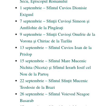
Secu, Episcopul Romanului
1 septembrie – Sfîntul Cuvios Dionisie
Exiguul
7 septembrie – Sfinții Cuvioși Simeon și
Amfilohie de la Pîngărați
9 septembrie – Sfinții Cuvioși Onufrie de la
Vorona și Chiriac de la Tazlău
13 septembrie – Sfîntul Cuvios Ioan de la
Prislop
15 septembrie – Sfîntul Mare Mucenic
Nichita (Niceta) și Sfîntul Ierarh Iosif cel
Nou de la Partoș
22 septembrie – Sfîntul Sfințit Mucenic
Teodosie de la Brazi
26 septembrie – Sfîntul Voievod Neagoe
Basarab