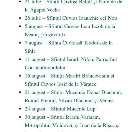
21 iulie – Sfinții Cuvioși Rafail și Partenie de
la Agapia Veche
26 iulie – Sfîntul Cuvios Ioanichie cel Nou
5 august – Sfîntul Cuvios Ioan Iacob de la
Neamţ (Hozevitul)
7 august – Sfînta Cuvioasă Teodora de la
Sihla
11 august – Sfîntul Ierarh Nifon, Patriarhul
Constantinopolului
16 august – Sfinții Martiri Brâncoveanu și
Sfîntul Cuvios Iosif de la Văratec
21 august – Sfintii Mucenici Donat Diaconul,
Romul Preotul, Silvan Diaconul și Venust
23 august – Sfîntul Mucenic Lup
30 august – Sfintii Ierarhi Varlaam,
Mitropolitul Moldovei, și Ioan de la Rîșca și