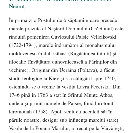
Neamț
În prima zi a Postului de 6 săptămîni care precede
marele praznic al Naşterii Domnului (Crăciunul) este
rînduită pomenirea Cuviosului Paisie Velicikovski
(1722-1794), marele îndrumător al monahismului
moldovenesc în duh isihast (Rugăciunea inimii) şi
filocalic (învăţătura duhovnicească a Părinţilor din
vechime). Originar din Ucraina (Pol­tava), a făcut
studii teologice la Kiev şi s-a călugărit spre 1740,
ostenindu-se o vreme la vestita Lavra Pecerska. Din
1746 pînă în 1763 a stat în Sfîntul Munte Athos,
unde a şi primit numele de Paisie, fiind hirotonit
ieromonah (1758). Apoi, venit cu ucenicii săi în
părţile noastre, desigur sub influenţa marelui stareţ
Vasile de la Poiana Mărului, a trecut pe la Vărzăreşti,