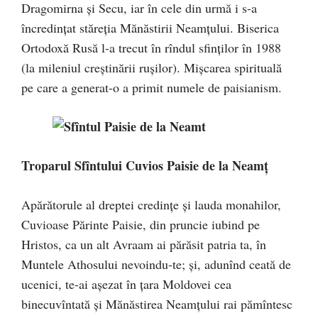
Dragomirna şi Secu, iar în cele din ur­mă i s-a
încredinţat stăreţia Mănăstirii Neamţului. Biserica
Ortodoxă Rusă l-a trecut în rîndul sfinţilor în 1988
(la mileniul creștinării rușilor). Mişcarea spirituală
pe care a generat-o a primit numele de paisianism.
Troparul Sfîntului Cuvios Paisie de la Neamț
Apărătorule al dreptei credinţe şi lauda monahilor,
Cuvioase Părinte Paisie, din pruncie iubind pe
Hristos, ca un alt Avraam ai părăsit patria ta, în
Muntele Athosului nevoindu-te; şi, adunînd ceată de
ucenici, te-ai aşezat în ţara Moldovei cea
binecuvîntată şi Mănăstirea Neamţului rai pămîntesc