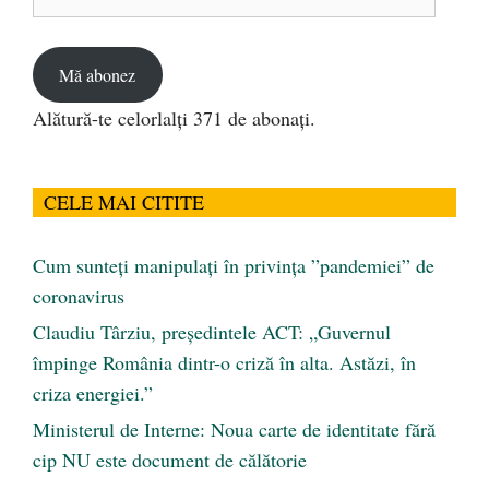
de
email
Mă abonez
Alătură-te celorlalți 371 de abonați.
CELE MAI CITITE
Cum sunteți manipulați în privința ”pandemiei” de
coronavirus
Claudiu Târziu, președintele ACT: „Guvernul
împinge România dintr-o criză în alta. Astăzi, în
criza energiei.”
Ministerul de Interne: Noua carte de identitate fără
cip NU este document de călătorie