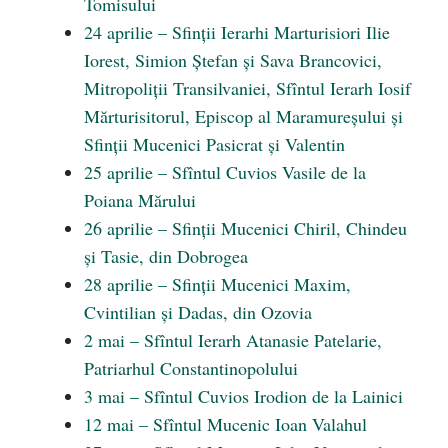
Tomisului
24 aprilie – Sfinții Ierarhi Marturisiori Ilie
Iorest, Simion Ștefan și Sava Brancovici,
Mitropoliții Transilvaniei, Sfîntul Ierarh Iosif
Mărturisitorul, Episcop al Maramureșului și
Sfinții Mucenici Pasicrat și Valentin
25 aprilie – Sfîntul Cuvios Vasile de la
Poiana Mărului
26 aprilie – Sfinții Mucenici Chiril, Chindeu
și Tasie, din Dobrogea
28 aprilie – Sfinții Mucenici Maxim,
Cvintilian și Dadas, din Ozovia
2 mai – Sfîntul Ierarh Atanasie Patelarie,
Patriarhul Constantinopolului
3 mai – Sfîntul Cuvios Irodion de la Lainici
12 mai – Sfîntul Mucenic Ioan Valahul