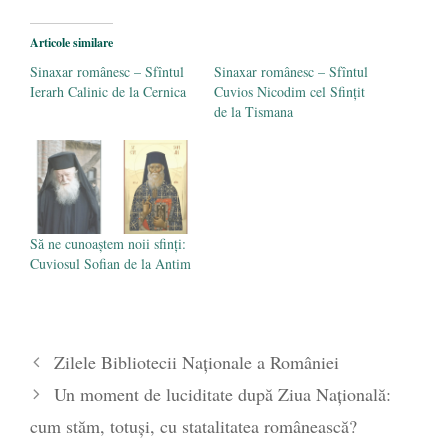
- 25 octombrie 2019
Articole similare
Sinaxar românesc – Sfîntul
Sinaxar românesc – Sfîntul
Ierarh Calinic de la Cernica
Cuvios Nicodim cel Sfințit
de la Tismana
Să ne cunoaștem noii sfinți:
Cuviosul Sofian de la Antim
Zilele Bibliotecii Naționale a României
Un moment de luciditate după Ziua Națională:
cum stăm, totuși, cu statalitatea românească?