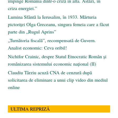
împinge România dintr-o criză în alta. Astăzi, în
criza energiei.”
Lumina Sfântă la Ierusalim, în 1933. Mărturia
pictoriței Olga Greceanu, singura femeia care a făcut
parte din „Rugul Aprins”
„Turnătoria fiscală”, recompensată de Guvern.
Analist economic: Ceva oribil!
Nichifor Crainic, despre Statul Etnocratic Român şi
românizarea sistemului economic naţional (II)
Claudiu Târziu acuză CNA de cenzură după
solicitarea de eliminare a unui clip video din mediul
online
ULTIMA REPRIZĂ