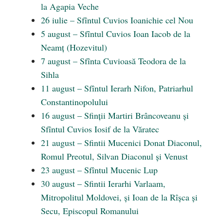
la Agapia Veche
26 iulie – Sfîntul Cuvios Ioanichie cel Nou
5 august – Sfîntul Cuvios Ioan Iacob de la
Neamţ (Hozevitul)
7 august – Sfînta Cuvioasă Teodora de la
Sihla
11 august – Sfîntul Ierarh Nifon, Patriarhul
Constantinopolului
16 august – Sfinții Martiri Brâncoveanu și
Sfîntul Cuvios Iosif de la Văratec
21 august – Sfintii Mucenici Donat Diaconul,
Romul Preotul, Silvan Diaconul și Venust
23 august – Sfîntul Mucenic Lup
30 august – Sfintii Ierarhi Varlaam,
Mitropolitul Moldovei, și Ioan de la Rîșca și
Secu, Episcopul Romanului