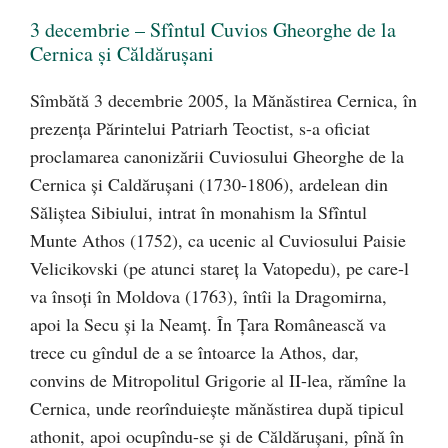
3 decembrie – Sfîntul Cuvios Gheorghe de la
Cernica și Căldărușani
Sîmbătă 3 decembrie 2005, la Mănăstirea Cernica, în
prezența Părintelui Patriarh Teoctist, s-a oficiat
proclamarea canonizării Cuviosului Gheorghe de la
Cernica și Caldărușani (1730-1806), ardelean din
Săliștea Sibiului, intrat în monahism la Sfîntul
Munte Athos (1752), ca ucenic al Cuviosului Paisie
Velicikovski (pe atunci stareț la Vatopedu), pe care-l
va însoți în Moldova (1763), întîi la Dragomirna,
apoi la Secu și la Neamț. În Țara Românească va
trece cu gîndul de a se întoarce la Athos, dar,
convins de Mitropolitul Grigorie al II-lea, rămîne la
Cernica, unde reorînduiește mănăstirea după tipicul
athonit, apoi ocupîndu-se și de Căldărușani, pînă în