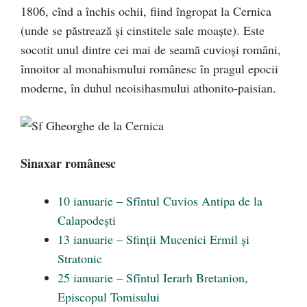
1806, cînd a închis ochii, fiind îngropat la Cernica
(unde se păstrează și cinstitele sale moaște). Este
socotit unul dintre cei mai de seamă cuvioși români,
înnoitor al monahismului românesc în pragul epocii
moderne, în duhul neoisihasmului athonito-paisian.
Sinaxar românesc
10 ianuarie – Sfîntul Cuvios Antipa de la
Calapodești
13 ianuarie – Sfinții Mucenici Ermil și
Stratonic
25 ianuarie – Sfîntul Ierarh Bretanion,
Episcopul Tomisului