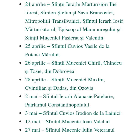
24 aprilie – Sfinții Ierarhi Marturisiori Ilie
Iorest, Simion Ștefan și Sava Brancovici,
Mitropoliții Transilvaniei, Sfîntul Ierarh Iosif
Mărturisitorul, Episcop al Maramureșului și
Sfinții Mucenici Pasicrat și Valentin
25 aprilie – Sfîntul Cuvios Vasile de la
Poiana Mărului
26 aprilie – Sfinții Mucenici Chiril, Chindeu
și Tasie, din Dobrogea
28 aprilie – Sfinții Mucenici Maxim,
Cvintilian și Dadas, din Ozovia
2 mai – Sfîntul Ierarh Atanasie Patelarie,
Patriarhul Constantinopolului
3 mai – Sfîntul Cuvios Irodion de la Lainici
12 mai – Sfîntul Mucenic Ioan Valahul
27 mai – Sfîntul Mucenic Iuliu Veteranul