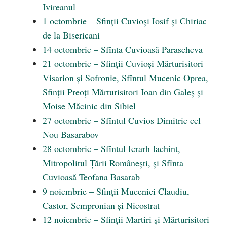
Ivireanul
1 octombrie – Sfinții Cuvioși Iosif și Chiriac
de la Bisericani
14 octombrie – Sfînta Cuvioasă Parascheva
21 octombrie – Sfinții Cuvioși Mărturisitori
Visarion și Sofronie, Sfîntul Mucenic Oprea,
Sfinții Preoți Mărturisitori Ioan din Galeș și
Moise Măcinic din Sibiel
27 octombrie – Sfîntul Cuvios Dimitrie cel
Nou Basarabov
28 octombrie – Sfîntul Ierarh Iachint,
Mitropolitul Țării Românești, și Sfînta
Cuvioasă Teofana Basarab
9 noiembrie – Sfinții Mucenici Claudiu,
Castor, Sempronian și Nicostrat
12 noiembrie – Sfinții Martiri și Mărturisitori