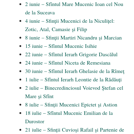
2 iunie – Sfîntul Mare Mucenic Ioan cel Nou
de la Suceava
4 iunie – Sfinții Mucenici de la Niculițel:
Zotic, Atal, Camasie și Filip
8 iunie – Sfinții Martiri Nicandru și Marcian
15 iunie – Sfîntul Mucenic Isihie
22 iunie – Sfîntul Ierarh Grigorie Dascălul
24 iunie – Sfîntul Niceta de Remesiana
30 iunie – Sfîntul Ierarh Ghelasie de la Rîmeț
1 iulie – Sfîntul Ierarh Leontie de la Rădăuți
2 iulie – Binecredinciosul Voievod Ștefan cel
Mare și Sfînt
8 iulie – Sfinții Mucenici Epictet și Astion
18 iulie – Sfîntul Mucenic Emilian de la
Durostor
21 iulie – Sfinții Cuvioși Rafail și Partenie de