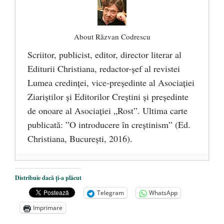
About Răzvan Codrescu
Scriitor, publicist, editor, director literar al
Editurii Christiana, redactor-şef al revistei
Lumea credinţei, vice-preşedinte al Asociaţiei
Ziariştilor şi Editorilor Creştini şi preşedinte
de onoare al Asociaţiei „Rost”. Ultima carte
publicată: ”O introducere în creștinism” (Ed.
Christiana, Bucureşti, 2016).
DANA KONYA-PETRIȘOR, ÎNTRU
Distribuie dacă ți-a plăcut
VEȘNICĂ POMENIRE
- 17 martie 2021
Telegram
WhatsApp
ÎNĂLȚATU-S-A!
- 28 mai 2020
Imprimare
Sic credo – Francisco Franco (1892-1975)