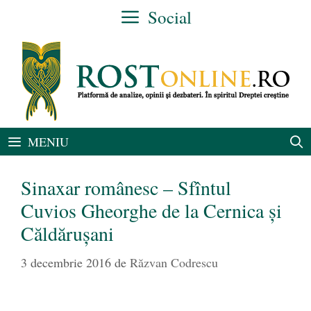
Sari
Social
la
conținut
MENIU
Sinaxar românesc – Sfîntul
Cuvios Gheorghe de la Cernica și
Căldărușani
3 decembrie 2016
de
Răzvan Codrescu