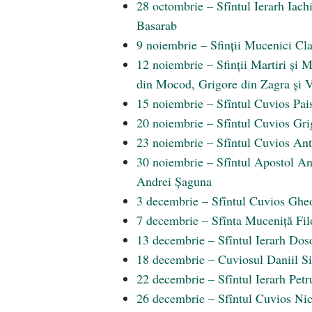
28 octombrie – Sfîntul Ierarh Iach
Basarab
9 noiembrie – Sfinții Mucenici Cla
12 noiembrie – Sfinții Martiri și 
din Mocod, Grigore din Zagra și Va
15 noiembrie – Sfîntul Cuvios Pai
20 noiembrie – Sfîntul Cuvios Gri
23 noiembrie – Sfîntul Cuvios Anto
30 noiembrie – Sfîntul Apostol And
Andrei Șaguna
3 decembrie – Sfîntul Cuvios Gheo
7 decembrie – Sfînta Muceniță Filo
13 decembrie – Sfîntul Ierarh Doso
18 decembrie – Cuviosul Daniil Si
22 decembrie – Sfîntul Ierarh Petr
26 decembrie – Sfîntul Cuvios Nic