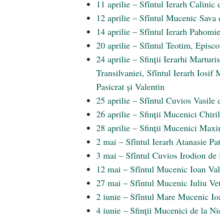
11 aprilie – Sfîntul Ierarh Calinic 
12 aprilie – Sfîntul Mucenic Sava
14 aprilie – Sfîntul Ierarh Pahomi
20 aprilie – Sfîntul Teotim, Episc
24 aprilie – Sfinții Ierarhi Marturi
Transilvaniei, Sfîntul Ierarh Iosif
Pasicrat și Valentin
25 aprilie – Sfîntul Cuvios Vasile
26 aprilie – Sfinții Mucenici Chir
28 aprilie – Sfinții Mucenici Maxi
2 mai – Sfîntul Ierarh Atanasie Pat
3 mai – Sfîntul Cuvios Irodion de 
12 mai – Sfîntul Mucenic Ioan Va
27 mai – Sfîntul Mucenic Iuliu Ve
2 iunie – Sfîntul Mare Mucenic Io
4 iunie – Sfinții Mucenici de la Nic