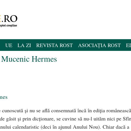
UE
LA ZI
REVISTA ROST
ASOCIAȚIA ROST
E
l Mucenic Hermes
mes
ne cunoscută şi nu se află consemnată încă în ediţia românească
 de găsit şi prin dicţionare, se cuvine să nu-l uităm nici pe Sfî
nului calendaristic (deci în ajunul Anului Nou). Chiar dacă a