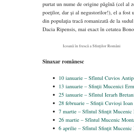
purtat un nume de origine păgînă (cel al 
poeţilor, dar şi al negustorilor!), el a fos
din populaţia tracă romanizată de la sudul 
Dacia Ripensis, mai exact în cetatea Bononi
Icoană în frescă a Sfinților Români
Sinaxar românesc
10 ianuarie – Sfîntul Cuvios Antip
13 ianuarie – Sfinții Mucenici Ermi
25 ianuarie – Sfîntul Ierarh Breta
28 februarie – Sfinții Cuvioși Io
7 martie – Sfîntul Sfințit Muceni
26 martie – Sfîntul Mucenic Monta
6 aprilie – Sfîntul Sfințit Muceni