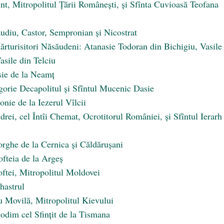
int, Mitropolitul Țării Românești, și Sfînta Cuvioasă Teofana
udiu, Castor, Sempronian și Nicostrat
Mărturisitori Năsăudeni: Atanasie Todoran din Bichigiu, Vasile
sile din Telciu
sie de la Neamț
gorie Decapolitul și Sfîntul Mucenic Dasie
nie de la Iezerul Vîlcii
rei, cel Întîi Chemat, Ocrotitorul României, și Sfîntul Ierarh
rghe de la Cernica și Căldărușani
fteia de la Argeș
ftei, Mitropolitul Moldovei
hastrul
u Movilă, Mitropolitul Kievului
odim cel Sfințit de la Tismana