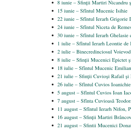
8 iunie – Sfinții Martiri Nicandru 
15 iunie – Sfîntul Mucenic Isihie
22 iunie – Sfîntul Ierarh Grigorie 
24 iunie – Sfîntul Niceta de Reme
30 iunie – Sfîntul Ierarh Ghelasie
1 iulie – Sfîntul Ierarh Leontie de
2 iulie – Binecredinciosul Voievod
8 iulie – Sfinții Mucenici Epictet ș
18 iulie – Sfîntul Mucenic Emilian
21 iulie – Sfinții Cuvioși Rafail ș
26 iulie – Sfîntul Cuvios Ioanichi
5 august – Sfîntul Cuvios Ioan Ia
7 august – Sfînta Cuvioasă Teodora
11 august – Sfîntul Ierarh Nifon, 
16 august – Sfinții Martiri Brâncov
21 august – Sfintii Mucenici Dona