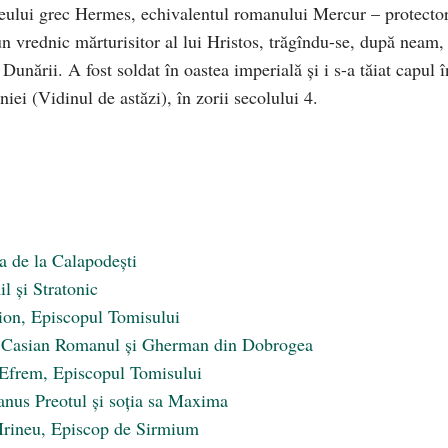
zeului grec Hermes, echivalentul romanului Mercur – protecto
t un vrednic mărturisitor al lui Hristos, trăgîndu-se, după neam,
Dunării. A fost soldat în oastea imperială şi i s-a tăiat capul î
ei (Vidinul de astăzi), în zorii secolului 4.
a de la Calapodești
l și Stratonic
nion, Episcopul Tomisului
an Casian Romanul și Gherman din Dobrogea
c Efrem, Episcopul Tomisului
nus Preotul și soția sa Maxima
c Irineu, Episcop de Sirmium