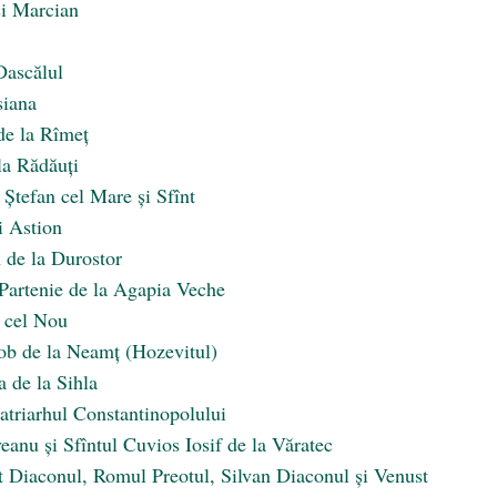
și Marcian
Dascălul
siana
 de la Rîmeț
 la Rădăuți
 Ștefan cel Mare și Sfînt
i Astion
 de la Durostor
i Partenie de la Agapia Veche
e cel Nou
cob de la Neamţ (Hozevitul)
 de la Sihla
Patriarhul Constantinopolului
eanu și Sfîntul Cuvios Iosif de la Văratec
t Diaconul, Romul Preotul, Silvan Diaconul și Venust