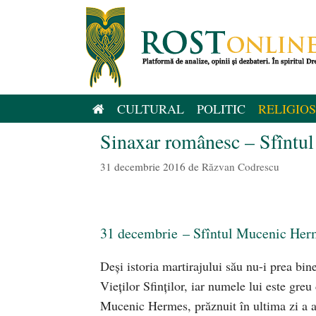
Sari
la
conținut
CULTURAL
POLITIC
RELIGIOS
Sinaxar românesc – Sfîntu
31 decembrie 2016
de
Răzvan Codrescu
31 decembrie – Sfîntul Mucenic Her
Deşi istoria martirajului său nu-i prea bi
Vieţilor Sfinţilor, iar numele lui este greu
Mucenic Hermes, prăznuit în ultima zi a a