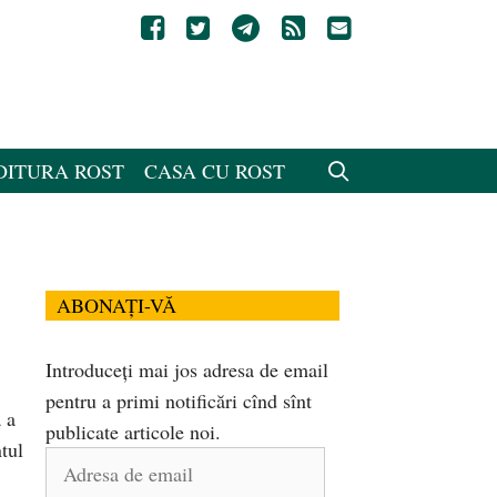
DITURA ROST
CASA CU ROST
ABONAȚI-VĂ
Introduceți mai jos adresa de email
pentru a primi notificări cînd sînt
 a
publicate articole noi.
ntul
Adresa
de