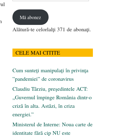
rul
email
Mă abonez
n
Alătură-te celorlalți 371 de abonați.
CELE MAI CITITE
Cum sunteți manipulați în privința
”pandemiei” de coronavirus
Claudiu Târziu, președintele ACT:
„Guvernul împinge România dintr-o
criză în alta. Astăzi, în criza
energiei.”
Ministerul de Interne: Noua carte de
identitate fără cip NU este