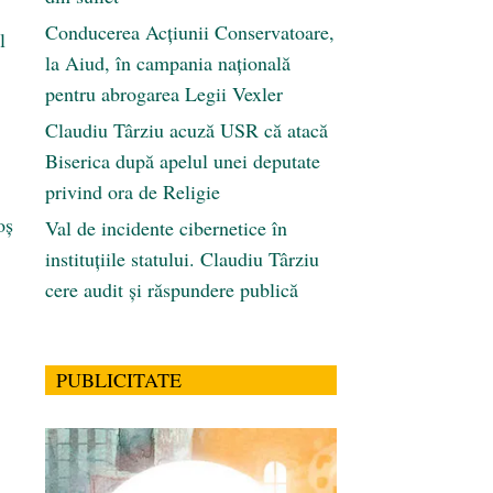
Conducerea Acțiunii Conservatoare,
l
la Aiud, în campania națională
pentru abrogarea Legii Vexler
Claudiu Târziu acuză USR că atacă
Biserica după apelul unei deputate
privind ora de Religie
oș
Val de incidente cibernetice în
instituțiile statului. Claudiu Târziu
cere audit și răspundere publică
PUBLICITATE