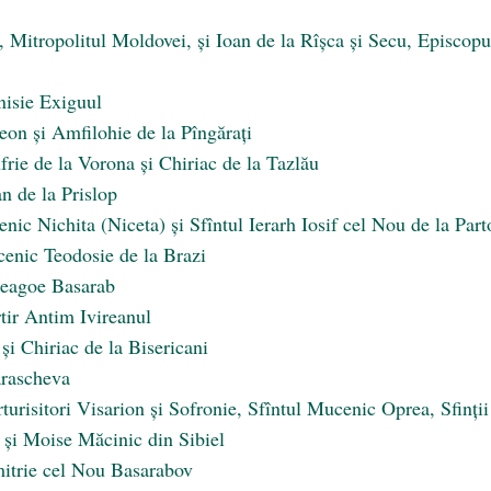
, Mitropolitul Moldovei, și Ioan de la Rîșca și Secu, Episcopu
nisie Exiguul
eon și Amfilohie de la Pîngărați
frie de la Vorona și Chiriac de la Tazlău
n de la Prislop
ic Nichita (Niceta) și Sfîntul Ierarh Iosif cel Nou de la Part
cenic Teodosie de la Brazi
Neagoe Basarab
tir Antim Ivireanul
 și Chiriac de la Bisericani
arascheva
urisitori Visarion și Sofronie, Sfîntul Mucenic Oprea, Sfinții
ș și Moise Măcinic din Sibiel
mitrie cel Nou Basarabov