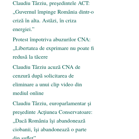
Claudiu Târziu, președintele ACT:
„Guvernul împinge România dintr-o
criză în alta. Astăzi, în criza
energiei.”
Protest împotriva abuzurilor CNA:
„Libertatea de exprimare nu poate fi
redusă la tăcere
Claudiu Târziu acuză CNA de
cenzură după solicitarea de
eliminare a unui clip video din
mediul online
Claudiu Târziu, europarlamentar și
președinte Acțiunea Conservatoare:
„Dacă România își abandonează
ciobanii, își abandonează o parte
din suflet”