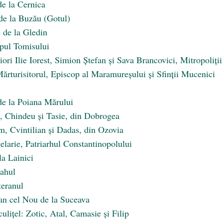
de la Cernica
 de la Buzău (Gotul)
e de la Gledin
opul Tomisului
siori Ilie Iorest, Simion Ștefan și Sava Brancovici, Mitropoliții
 Mărturisitorul, Episcop al Maramureșului și Sfinții Mucenici
 de la Poiana Mărului
il, Chindeu și Tasie, din Dobrogea
m, Cvintilian și Dadas, din Ozovia
elarie, Patriarhul Constantinopolului
la Lainici
lahul
teranul
an cel Nou de la Suceava
ulițel: Zotic, Atal, Camasie și Filip