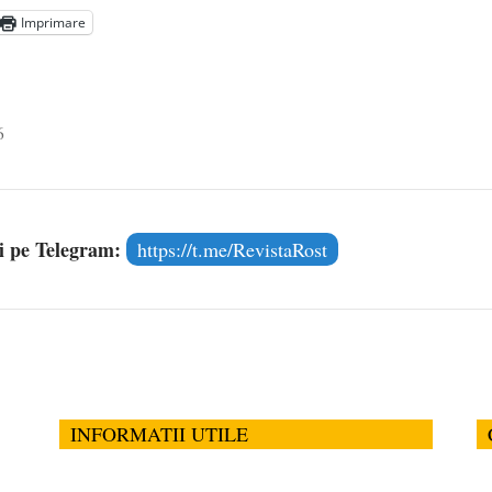
Imprimare
6
și pe Telegram:
https://t.me/RevistaRost
INFORMATII UTILE